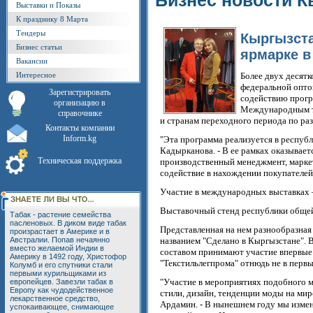
Бизнес новости К
Выставки и Показы
К празднику 8 Марта
Тендеры
Кыргызста
Бизнес статьи
ярмарке в
Вакансии
Интересное
Более двух десят
федеральной опто
Зарегистрировать
содействию прогр
организацию в
Международным то
справочнике
и странам переходного периода по ра
Контакты компании
Inform.kg
"Эта программа реализуется в респуб
Кадырканова. - В ее рамках оказыва
Техническая поддержка
производственный менеджмент, маркет
содействие в нахождении покупателей
Участие в международных выставках –
Выставочный стенд республики общей
Табак - растение семейства
пасленовых. В диком виде табак
Представленная на нем разнообразная
произрастает в Америке и в
Австралии. Попав нечаянно
названием "Сделано в Кыргызстане".
вместо желаемой Индии в
составом принимают участие впервые.
Америку в 1492 году, Христофор
"Текстильлегпрома" отнюдь не в первы
Колумб и его спутники стали
первыми курильщиками из
"Участие в мероприятиях подобного ма
европейцев. Завезли табак в
Европу как чудодейственное
стили, дизайн, тенденции моды на ми
лекарственное средство,
Ардамин. - В нынешнем году мы измен
успокаивающее, снимающее