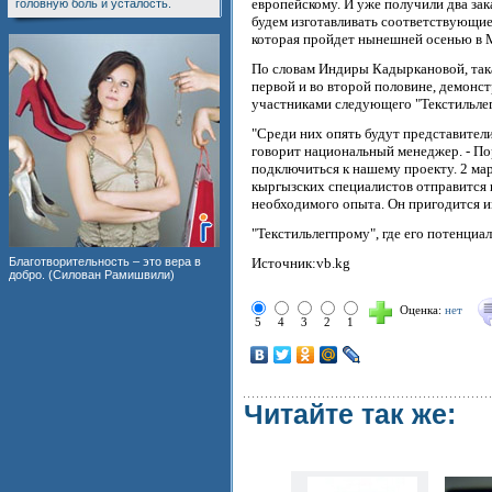
европейскому. И уже получили два зак
головную боль и усталость.
будем изготавливать соответствующие
которая пройдет нынешней осенью в 
По словам Индиры Кадыркановой, така
первой и во второй половине, демонс
участниками следующего "Текстильле
"Среди них опять будут представители 
говорит национальный менеджер. - По
подключиться к нашему проекту. 2 мар
кыргызских специалистов отправится 
необходимого опыта. Он пригодится и
"Текстильлегпрому", где его потенциа
Благотворительность – это вера в
Источник:vb.kg
добро. (Силован Рамишвили)
Оценка:
нет
5
4
3
2
1
Читайте так же: