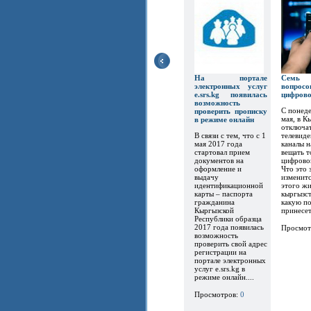
На портале
Семь
электронных услуг
вопр
e.srs.kg появилась
цифров
возможность
С понеде
проверить прописку
мая, в К
в режиме онлайн
отключат
В связи с тем, что с 1
телевиде
мая 2017 года
каналы 
стартовал прием
вещать т
документов на
цифрово
оформление и
Что это 
выдачу
изменитс
идентификационной
этого ж
карты – паспорта
кыргызст
гражданина
какую по
Кыргызской
принесет.
Республики образца
2017 года появилась
Просмот
возможность
проверить свой адрес
регистрации на
портале электронных
услуг e.srs.kg в
режиме онлайн....
Просмотров:
0