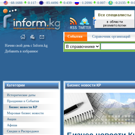
68.1688
0.117
85.4496
0.439
1.2096
0.007
0.2135
0.
События
Справочник организаций
Начни свой день с Inform.kg
Добавить в избранное
Категории
Бизнес новости КР
Исторические даты
Праздники и События
Бизнес новости КР
Мировые бизнес новости
Акции
Афиша
Скидки и Распродажи