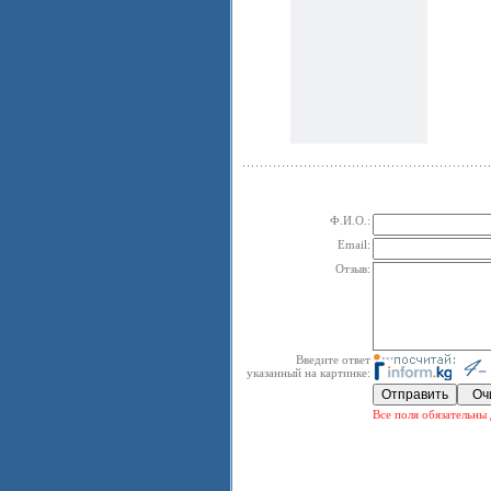
Ф.И.О.:
Email:
Отзыв:
Введите ответ
указанный на картинке:
Все поля обязательны 