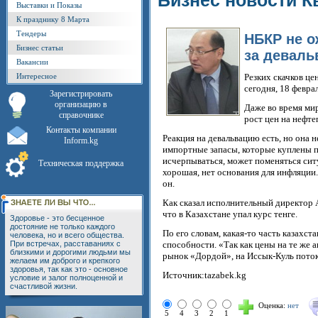
Бизнес новости К
Выставки и Показы
К празднику 8 Марта
Тендеры
НБКР не о
Бизнес статьи
за деваль
Вакансии
Интересное
Резких скачков це
сегодня, 18 февра
Зарегистрировать
организацию в
Даже во время мир
справочнике
рост цен на нефте
Контакты компании
Реакция на девальвацию есть, но она 
Inform.kg
импортные запасы, которые куплены по
исчерпываться, может поменяться сит
Техническая поддержка
хорошая, нет основания для инфляции
он.
Как сказал исполнительный директор 
что в Казахстане упал курс тенге.
Здоровье - это бесценное
достояние не только каждого
По его словам, какая-то часть казахс
человека, но и всего общества.
При встречах, расставаниях с
способности. «Так как цены на те же 
близкими и дорогими людьми мы
рынок «Дордой», на Иссык-Куль потоки
желаем им доброго и крепкого
здоровья, так как это - основное
Источник:tazabek.kg
условие и залог полноценной и
счастливой жизни.
Оценка:
нет
5
4
3
2
1