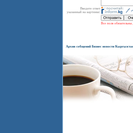
Введите ответ
указанный на картинке:
Все поля обязательны 
Архив собщений Бизнес новости Кыргызста