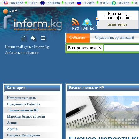
68.1688
0.117
85.4496
0.439
1.2096
0.007
0.2135
0.
События
Справочник организаций
Начни свой день с Inform.kg
Добавить в избранное
Категории
Бизнес новости КР
Исторические даты
Праздники и События
Бизнес новости КР
Мировые бизнес новости
Акции
Афиша
Скидки и Распродажи