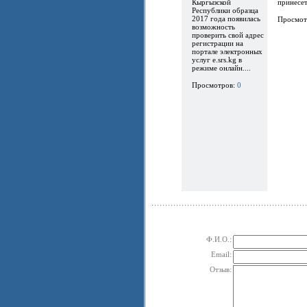
Кыргызской
принесет.
Республики образца
2017 года появилась
Просмот
возможность
проверить свой адрес
регистрации на
портале электронных
услуг e.srs.kg в
режиме онлайн....
Просмотров:
0
Ф.И.О.:
Email:
Отзыв: