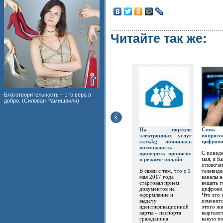
Читайте так же:
Благотворительность – это вера в
добро. (Силован Рамишвили)
На портале
Семь
электронных услуг
вопр
e.srs.kg появилась
цифров
возможность
С понеде
проверить прописку
мая, в К
в режиме онлайн
отключат
В связи с тем, что с 1
телевиде
мая 2017 года
каналы 
стартовал прием
вещать т
документов на
цифрово
оформление и
Что это 
выдачу
изменитс
идентификационной
этого ж
карты – паспорта
кыргызст
гражданина
какую по