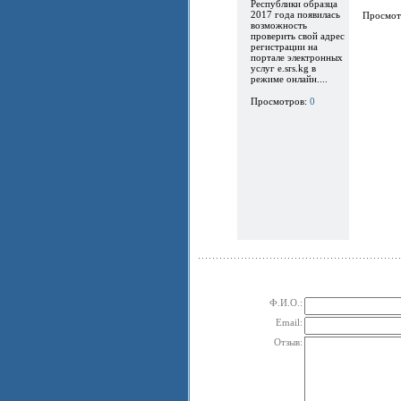
Республики образца
2017 года появилась
Просмот
возможность
проверить свой адрес
регистрации на
портале электронных
услуг e.srs.kg в
режиме онлайн....
Просмотров:
0
Ф.И.О.:
Email:
Отзыв: