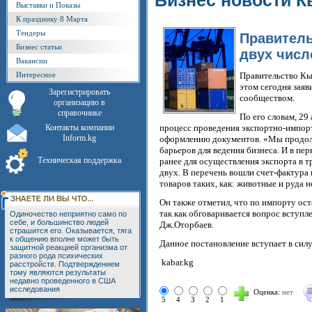
Бизнес новости К
Выставки и Показы
К празднику 8 Марта
Тендеры
Правитель
Бизнес статьи
двух числ
Вакансии
Интересное
Правительство Кыр
этом сегодня заяв
Зарегистрировать
сообществом.
организацию в
справочнике
По его словам, 29
Контакты компании
процесс проведения экспортно-импор
Inform.kg
оформлению документов. «Мы продол
барьеров для ведения бизнеса. И в п
Техническая поддержка
ранее для осуществления экспорта в 
двух. В перечень вошли счет-фактура
товаров таких, как: животные и руда 
Он также отметил, что по импорту ос
так как обговаривается вопрос вступл
Одиночество неприятно само по
себе, и большинство людей
Дж.Оторбаев.
страшится его. Оказывается, тяга
к общению вполне может быть
Данное постановление вступает в силу 
защитной реакцией организма от
разного рода психических
kabar.kg
расстройств. Подтверждением
тому являются результаты
недавно проведенного в США
исследования
Оценка:
нет
5
4
3
2
1