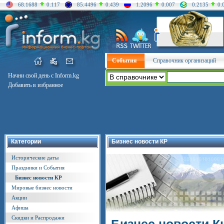
68.1688
0.117
85.4496
0.439
1.2096
0.007
0.2135
0.
События
Справочник организаций
Начни свой день с Inform.kg
Добавить в избранное
Категории
Бизнес новости КР
Исторические даты
Праздники и События
Бизнес новости КР
Мировые бизнес новости
Акции
Афиша
Скидки и Распродажи