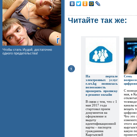
Читайте так же:
Чтобы стать Иудой, достаточно
одного предательства!
На портале
Семь
электронных услуг
вопр
e.srs.kg появилась
цифров
возможность
С понеде
проверить прописку
мая, в К
в режиме онлайн
отключат
В связи с тем, что с 1
телевиде
мая 2017 года
каналы 
стартовал прием
вещать т
документов на
цифрово
оформление и
Что это 
выдачу
изменитс
идентификационной
этого ж
карты – паспорта
кыргызст
гражданина
какую по
Кыргызской
принесет.