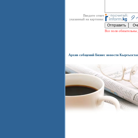
Введите ответ
указанный на картинке:
Все поля обязательны 
Архив собщений Бизнес новости Кыргызста