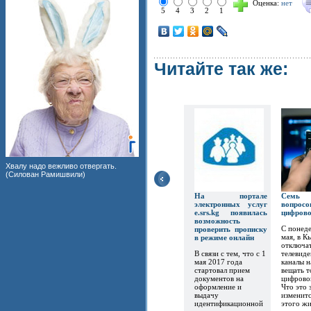
Оценка:
нет
5
4
3
2
1
Читайте так же:
Хвалу надо вежливо отвергать.
(Силован Рамишвили)
На портале
Семь
электронных услуг
вопр
e.srs.kg появилась
цифров
возможность
С понеде
проверить прописку
мая, в К
в режиме онлайн
отключат
В связи с тем, что с 1
телевиде
мая 2017 года
каналы 
стартовал прием
вещать т
документов на
цифрово
оформление и
Что это 
выдачу
изменитс
идентификационной
этого ж