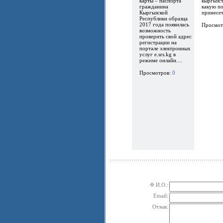
карты – паспорта
кыргызст
гражданина
какую по
Кыргызской
принесет.
Республики образца
2017 года появилась
Просмот
возможность
проверить свой адрес
регистрации на
портале электронных
услуг e.srs.kg в
режиме онлайн....
Просмотров:
0
Ф.И.О.:
Email:
Отзыв: