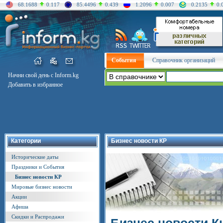
68.1688
0.117
85.4496
0.439
1.2096
0.007
0.2135
0.
События
Справочник организаций
Начни свой день с Inform.kg
Добавить в избранное
Категории
Бизнес новости КР
Исторические даты
Праздники и События
Бизнес новости КР
Мировые бизнес новости
Акции
Афиша
Скидки и Распродажи