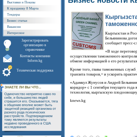
Бизнес новости К
Выставки и Показы
К празднику 8 Марта
Тендеры
Кыргызста
Бизнес статьи
таможенно
Вакансии
Интересное
Кыргызстан и Рос
Бельянинова дого
Зарегистрировать
сообщает пресс-с
организацию в
справочнике
«В ходе перегово
Контакты компании
осуществлении таможенного контроля
Inform.kg
обмене информацией о его результатах»
Кроме того, главы таможенных служб
Техническая поддержка
транзита товаров,= и ускорить практ
«Адамкул Жунусов и Андрей Бельянин
коридор» с 1 сентября текущего года 
технология, кыргызскую плодоовощну
Одиночество неприятно само по
себе, и большинство людей
knews.kg
страшится его. Оказывается, тяга
к общению вполне может быть
защитной реакцией организма от
разного рода психических
расстройств. Подтверждением
тому являются результаты
недавно проведенного в США
исследования