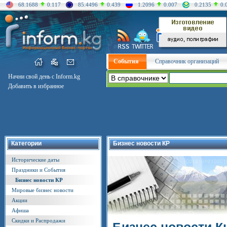
68.1688
0.117
85.4496
0.439
1.2096
0.007
0.2135
0.
События
Справочник организаций
Начни свой день с Inform.kg
Добавить в избранное
Категории
Бизнес новости КР
Исторические даты
Праздники и События
Бизнес новости КР
Мировые бизнес новости
Акции
Афиша
Скидки и Распродажи