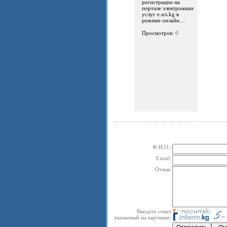
регистрации на
портале электронных
услуг e.srs.kg в
режиме онлайн....
Просмотров:
0
Ф.И.О.:
Email:
Отзыв:
Введите ответ
указанный на картинке: