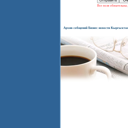
Все поля обязательны 
Архив собщений Бизнес новости Кыргызста