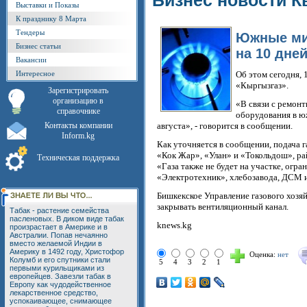
Бизнес новости К
Выставки и Показы
К празднику 8 Марта
Тендеры
Южные мик
Бизнес статьи
на 10 дне
Вакансии
Интересное
Об этом сегодня, 
«Кыргызгаз».
Зарегистрировать
организацию в
«В связи с ремон
справочнике
оборудования в ю
Контакты компании
августа», - говорится в сообщении.
Inform.kg
Как уточняется в сообщении, подача газ
«Кок Жар», «Улан» и «Токольдош», ра
Техническая поддержка
«Газа также не будет на участке, огр
«Электротехник», хлебозавода, ДСМ и
Бишкекское Управление газового хозя
закрывать вентиляционный канал.
Табак - растение семейства
пасленовых. В диком виде табак
knews.kg
произрастает в Америке и в
Австралии. Попав нечаянно
вместо желаемой Индии в
Америку в 1492 году, Христофор
Оценка:
нет
Колумб и его спутники стали
5
4
3
2
1
первыми курильщиками из
европейцев. Завезли табак в
Европу как чудодейственное
лекарственное средство,
успокаивающее, снимающее