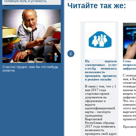
головную боль и усталость.
Читайте так же:
На портале
Семь
электронных услуг
вопр
Счастье трудно: нам бы что-нибудь
e.srs.kg появилась
цифров
полегче.
возможность
С понеде
проверить прописку
мая, в К
в режиме онлайн
отключат
В связи с тем, что с 1
телевиде
мая 2017 года
каналы 
стартовал прием
вещать т
документов на
цифрово
оформление и
Что это 
выдачу
изменитс
идентификационной
этого ж
карты – паспорта
кыргызст
гражданина
какую по
Кыргызской
принесет.
Республики образца
2017 года появилась
Просмот
возможность
проверить свой адрес