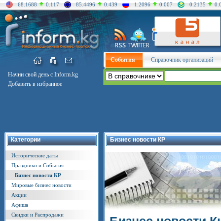
68.1688
0.117
85.4496
0.439
1.2096
0.007
0.2135
0.
События
Справочник организаций
Начни свой день с Inform.kg
Добавить в избранное
Категории
Бизнес новости КР
Исторические даты
Праздники и События
Бизнес новости КР
Мировые бизнес новости
Акции
Афиша
Скидки и Распродажи