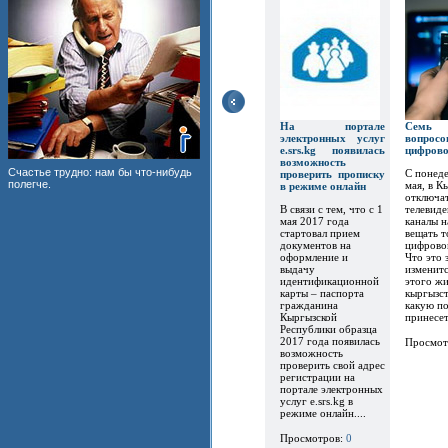
На портале
Семь
электронных услуг
вопр
e.srs.kg появилась
цифров
возможность
Счастье трудно: нам бы что-нибудь
С понеде
проверить прописку
полегче.
мая, в К
в режиме онлайн
отключат
В связи с тем, что с 1
телевиде
мая 2017 года
каналы 
стартовал прием
вещать т
документов на
цифрово
оформление и
Что это 
выдачу
изменитс
идентификационной
этого ж
карты – паспорта
кыргызст
гражданина
какую по
Кыргызской
принесет.
Республики образца
2017 года появилась
Просмот
возможность
проверить свой адрес
регистрации на
портале электронных
услуг e.srs.kg в
режиме онлайн....
Просмотров:
0