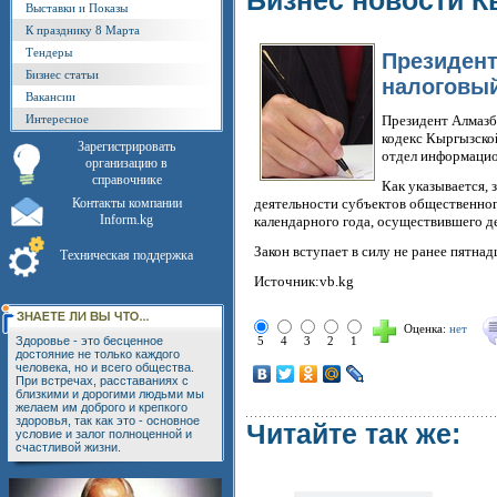
Бизнес новости К
Выставки и Показы
К празднику 8 Марта
Тендеры
Президент
Бизнес статьи
налоговый
Вакансии
Интересное
Президент Алмазб
кодекс Кыргызско
Зарегистрировать
отдел информацио
организацию в
справочнике
Как указывается, 
Контакты компании
деятельности субъектов общественного
Inform.kg
календарного года, осуществившего де
Закон вступает в силу не ранее пятна
Техническая поддержка
Источник:vb.kg
Оценка:
нет
Здоровье - это бесценное
5
4
3
2
1
достояние не только каждого
человека, но и всего общества.
При встречах, расставаниях с
близкими и дорогими людьми мы
желаем им доброго и крепкого
здоровья, так как это - основное
Читайте так же:
условие и залог полноценной и
счастливой жизни.