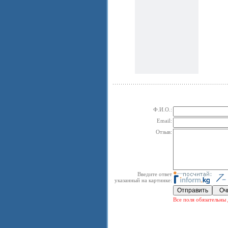
Ф.И.О.:
Email:
Отзыв:
Введите ответ
указанный на картинке:
Все поля обязательны 