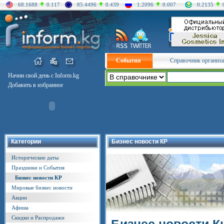
68.1688
0.117
85.4496
0.439
1.2096
0.007
0.2135
События
Справочник организ
Начни свой день с Inform.kg
Добавить в избранное
Категории
Бизнес новости КР
Исторические даты
Праздники и События
Бизнес новости КР
Мировые бизнес новости
Акции
Афиша
Скидки и Распродажи