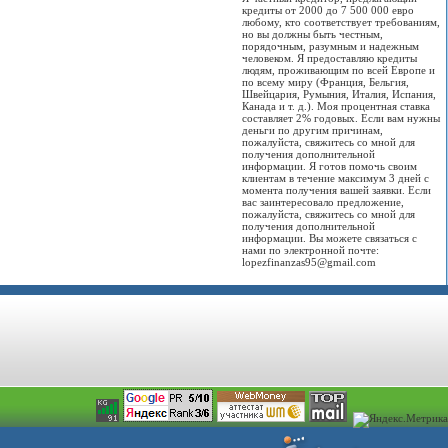
кредиты от 2000 до 7 500 000 евро
любому, кто соответствует требованиям,
но вы должны быть честным,
порядочным, разумным и надежным
человеком. Я предоставляю кредиты
людям, проживающим по всей Европе и
по всему миру (Франция, Бельгия,
Швейцария, Румыния, Италия, Испания,
Канада и т. д.). Моя процентная ставка
составляет 2% годовых. Если вам нужны
деньги по другим причинам,
пожалуйста, свяжитесь со мной для
получения дополнительной
информации. Я готов помочь своим
клиентам в течение максимум 3 дней с
момента получения вашей заявки. Если
вас заинтересовало предложение,
пожалуйста, свяжитесь со мной для
получения дополнительной
информации. Вы можете связаться с
нами по электронной почте:
lopezfinanzas95@gmail.com