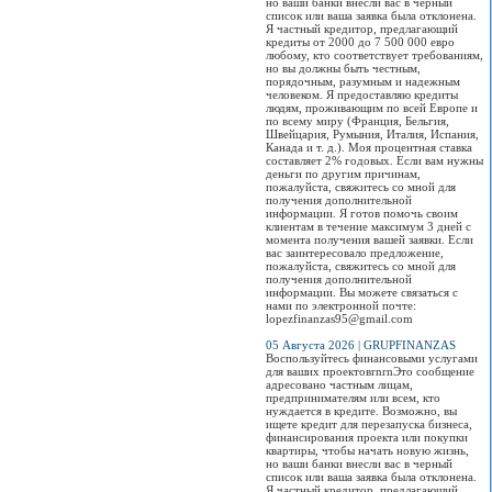
но ваши банки внесли вас в черный
список или ваша заявка была отклонена.
Я частный кредитор, предлагающий
кредиты от 2000 до 7 500 000 евро
любому, кто соответствует требованиям,
но вы должны быть честным,
порядочным, разумным и надежным
человеком. Я предоставляю кредиты
людям, проживающим по всей Европе и
по всему миру (Франция, Бельгия,
Швейцария, Румыния, Италия, Испания,
Канада и т. д.). Моя процентная ставка
составляет 2% годовых. Если вам нужны
деньги по другим причинам,
пожалуйста, свяжитесь со мной для
получения дополнительной
информации. Я готов помочь своим
клиентам в течение максимум 3 дней с
момента получения вашей заявки. Если
вас заинтересовало предложение,
пожалуйста, свяжитесь со мной для
получения дополнительной
информации. Вы можете связаться с
нами по электронной почте:
lopezfinanzas95@gmail.com
05 Августа 2026 | GRUPFINANZAS
Воспользуйтесь финансовыми услугами
для ваших проектовrnrnЭто сообщение
адресовано частным лицам,
предпринимателям или всем, кто
нуждается в кредите. Возможно, вы
ищете кредит для перезапуска бизнеса,
финансирования проекта или покупки
квартиры, чтобы начать новую жизнь,
но ваши банки внесли вас в черный
список или ваша заявка была отклонена.
Я частный кредитор, предлагающий