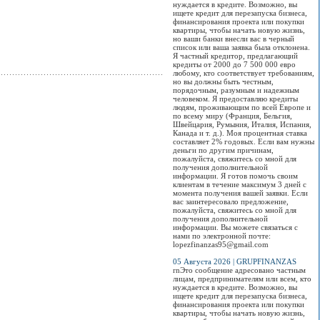
нуждается в кредите. Возможно, вы
ищете кредит для перезапуска бизнеса,
финансирования проекта или покупки
квартиры, чтобы начать новую жизнь,
но ваши банки внесли вас в черный
список или ваша заявка была отклонена.
Я частный кредитор, предлагающий
кредиты от 2000 до 7 500 000 евро
любому, кто соответствует требованиям,
но вы должны быть честным,
порядочным, разумным и надежным
человеком. Я предоставляю кредиты
людям, проживающим по всей Европе и
по всему миру (Франция, Бельгия,
Швейцария, Румыния, Италия, Испания,
Канада и т. д.). Моя процентная ставка
составляет 2% годовых. Если вам нужны
деньги по другим причинам,
пожалуйста, свяжитесь со мной для
получения дополнительной
информации. Я готов помочь своим
клиентам в течение максимум 3 дней с
момента получения вашей заявки. Если
вас заинтересовало предложение,
пожалуйста, свяжитесь со мной для
получения дополнительной
информации. Вы можете связаться с
нами по электронной почте:
lopezfinanzas95@gmail.com
05 Августа 2026 | GRUPFINANZAS
rnЭто сообщение адресовано частным
лицам, предпринимателям или всем, кто
нуждается в кредите. Возможно, вы
ищете кредит для перезапуска бизнеса,
финансирования проекта или покупки
квартиры, чтобы начать новую жизнь,