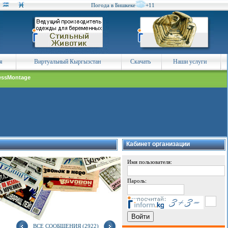
Погода в Бишкеке
+11
я
Виртуальный Кыргызстан
Скачать
Наши услуги
essMontage
Кабинет организации
Имя пользователя:
Пароль:
ВСЕ СООБЩЕНИЯ (2922)