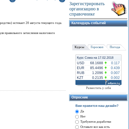
Зарегистрировать
организацию в
справочнике
едство) истекает 20 августа текущего года.
Календарь событий
для правильного зачисления налогового
Курсы
Гороскоп
Погода
Курс Сома на 17.02.2018
USD
68.1688
0.117
EUR
85.4496
0.439
RUB
1.2096
0.007
KZT
0.2135
0.002
Разместить у себя
Опросник
Вам нравится наш дизайн?
Да
Нет
Требуются доработки
Оставьте все как есть