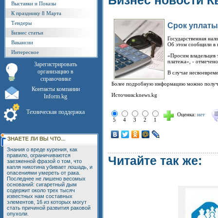
Бизнес новости К
Выставки и Показы
К празднику 8 Марта
Тендеры
Срок уплаты 
Бизнес статьи
Государственная нало
Вакансии
Об этом сообщили в 
Интересное
«Просим владельцев 
платежа», - отмечен
Зарегистрировать
организацию в
В случае несвоевреме
справочнике
Более подробную информацию можно получит
Контакты компании
Источник:knews.kg
Inform.kg
Техническая поддержка
Оценка:
нет
5
4
3
2
1
Знания о вреде курения, как
правило, ограничиваются
Читайте так же:
заезженной фразой о том, что
капля никотина убивает лошадь, и
опасениями умереть от рака.
Последнее не лишено весомых
оснований: сигаретный дым
содержит около трех тысяч
известных нам составных
элементов, 16 из которых могут
стать причиной развития раковой
опухоли.