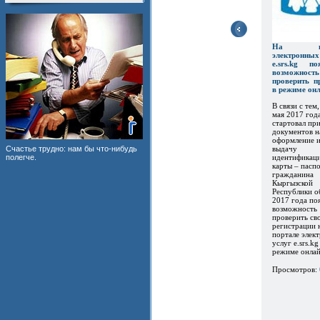
На пор
электронны
e.srs.kg по
возможность
проверить п
в режиме он
В связи с тем,
мая 2017 год
стартовал пр
документов н
оформление 
выдачу
Счастье трудно: нам бы что-нибудь
идентификац
полегче.
карты – пасп
гражданина
Кыргызской
Республики о
2017 года по
возможность
проверить св
регистрации 
портале элек
услуг e.srs.kg
режиме онлайн
Просмотров: