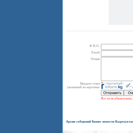
Ф.И.О.:
Email:
Отзыв:
Введите ответ
указанный на картинке:
Все поля обязательны 
Архив собщений Бизнес новости Кыргызста