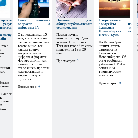
тале
Семь наивных
Названы даты
Открываются
х услуг
вопросов о
общереспубликанского
авиарейсы из
явилась
цифровом TV
тестирования
Ташкента и
Новосибирска на
С понедельника, 15
Первая группа
рописку
Иссык-Куль
мая, в Кыргызстане
выпускников пройдет
лайн
отключат аналоговое
экзамен 16 и 17 мая.
На Иссык-Куль
 что с 1
телевидение, все
Тест для второй группы
начнут летать
а
каналы начнут
назначен на 19 и 20
самолеты из
ием
вещать только в
мая...
Ташкента и
а
цифровом формате.
Новосибирска. Об
и
Что это значит, как
этом сообщили
Просмотров:
0
изменится после
узбекские СМИ со
ионной
этого жизнь простых
ссылкой на
орта
кыргызстанцев и
туристические
какую пользу это
агентства...
принесет...
бразца
Просмотров:
0
явилась
Просмотров:
0
ой адрес
на
тронных
 в
....
0