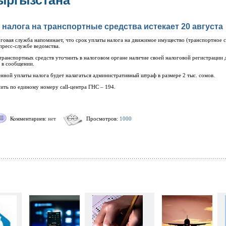
ыргызстана
налога на транспортные средства истекает 20 августа
говая служба напоминает, что срок уплаты налога на движимое имущество (транспортное ср
пресс-службе ведомства.
транспортных средств уточнить в налоговом органе наличие своей налоговой регистрации 
о в сообщении.
нной уплаты налога будет налагаться административный штраф в размере 2 тыс. сомов.
ь по единому номеру сall-центра ГНС – 194.
Комментариев:
нет
Просмотров:
1000