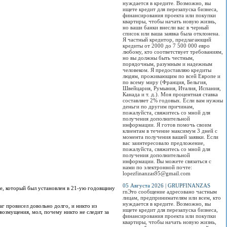
нуждается в кредите. Возможно, вы
ищете кредит для перезапуска бизнеса,
финансирования проекта или покупки
квартиры, чтобы начать новую жизнь,
но ваши банки внесли вас в черный
список или ваша заявка была отклонена.
Я частный кредитор, предлагающий
кредиты от 2000 до 7 500 000 евро
любому, кто соответствует требованиям,
но вы должны быть честным,
порядочным, разумным и надежным
человеком. Я предоставляю кредиты
людям, проживающим по всей Европе и
по всему миру (Франция, Бельгия,
Швейцария, Румыния, Италия, Испания,
Канада и т. д.). Моя процентная ставка
составляет 2% годовых. Если вам нужны
деньги по другим причинам,
пожалуйста, свяжитесь со мной для
получения дополнительной
информации. Я готов помочь своим
клиентам в течение максимум 3 дней с
момента получения вашей заявки. Если
вас заинтересовало предложение,
пожалуйста, свяжитесь со мной для
получения дополнительной
информации. Вы можете связаться с
нами по электронной почте:
lopezfinanzas95@gmail.com
05 Августа 2026 | GRUPFINANZAS
ке, который был установлен в 21-ую годовщину
rnЭто сообщение адресовано частным
лицам, предпринимателям или всем, кто
нуждается в кредите. Возможно, вы
г провисел довольно долго, и никто из
ищете кредит для перезапуска бизнеса,
озмущения, мол, почему никто не следит за
финансирования проекта или покупки
квартиры, чтобы начать новую жизнь,