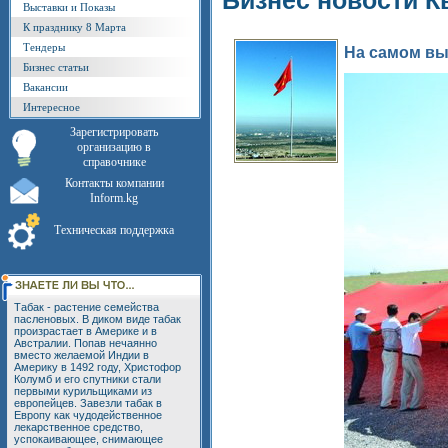
Бизнес новости К
Выставки и Показы
К празднику 8 Марта
Тендеры
На самом вы
Бизнес статьи
Вакансии
Интересное
Зарегистрировать
организацию в
справочнике
Контакты компании
Inform.kg
Техническая поддержка
Табак - растение семейства
пасленовых. В диком виде табак
произрастает в Америке и в
Австралии. Попав нечаянно
вместо желаемой Индии в
Америку в 1492 году, Христофор
Колумб и его спутники стали
первыми курильщиками из
европейцев. Завезли табак в
Европу как чудодейственное
лекарственное средство,
успокаивающее, снимающее