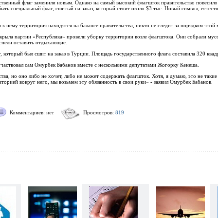
ственный флаг заменили новым. Однако на самый высокий флагшток правительство повесило
ыть специальный флаг, сшитый на заказ, который стоит около $3 тыс. Новый символ, естеств
 к нему территория находятся на балансе правительства, никто не следит за порядком этой 
рыла партии «Республика» провели уборку территории возле флагштока. Они собрали мусо
спели оставить отдыхающие.
 который был сшит на заказ в Турции. Площадь государственного флага составила 320 квадра
участвовал сам Омурбек Бабанов вместе с несколькими депутатами Жогорку Кенеша.
тва, но оно либо не хочет, либо не может содержать флагшток. Хотя, я думаю, это не такие
иторией вокруг него, мы возьмем эту обязанность в свои руки» - заявил Омурбек Бабанов.
Комментариев:
нет
Просмотров:
819