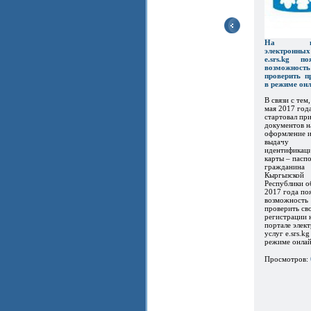
На пор
электронны
e.srs.kg по
возможность
проверить п
в режиме он
В связи с тем,
мая 2017 год
стартовал пр
документов н
оформление 
выдачу
идентификац
карты – пасп
гражданина
Кыргызской
Республики о
2017 года по
возможность
проверить св
регистрации 
портале элек
услуг e.srs.kg
режиме онлайн
Просмотров: