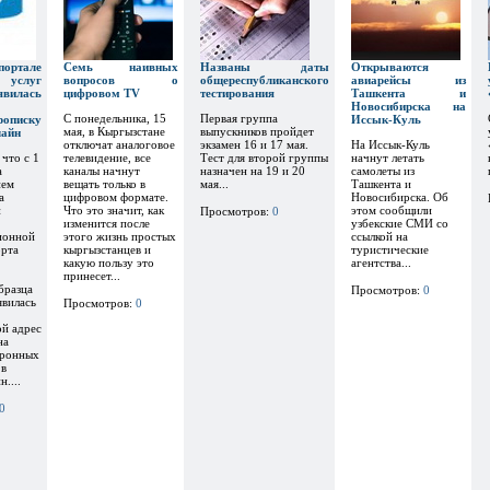
тале
Семь наивных
Названы даты
Открываются
х услуг
вопросов о
общереспубликанского
авиарейсы из
явилась
цифровом TV
тестирования
Ташкента и
Новосибирска на
С понедельника, 15
Первая группа
рописку
Иссык-Куль
мая, в Кыргызстане
выпускников пройдет
лайн
отключат аналоговое
экзамен 16 и 17 мая.
На Иссык-Куль
 что с 1
телевидение, все
Тест для второй группы
начнут летать
а
каналы начнут
назначен на 19 и 20
самолеты из
ием
вещать только в
мая...
Ташкента и
а
цифровом формате.
Новосибирска. Об
и
Что это значит, как
этом сообщили
Просмотров:
0
изменится после
узбекские СМИ со
ионной
этого жизнь простых
ссылкой на
орта
кыргызстанцев и
туристические
какую пользу это
агентства...
принесет...
бразца
Просмотров:
0
явилась
Просмотров:
0
ой адрес
на
тронных
 в
....
0