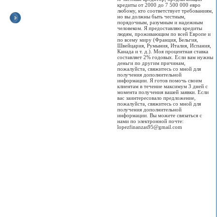
кредиты от 2000 до 7 500 000 евро
любому, кто соответствует требованиям,
но вы должны быть честным,
порядочным, разумным и надежным
человеком. Я предоставляю кредиты
Где и сколько
В Оше открылся
Горячую воду в
Кыргызстан
людям, проживающим по всей Европе и
установят знаков
пункт регистрации
Бишкеке отключат
переходи
по всему миру (Франция, Бельгия,
«Эвакуатор»
авто по правилам
22 мая
биометрически
Швейцария, Румыния, Италия, Испания,
ЕАЭС
электронные
Канада и т. д.). Моя процентная ставка
Сколько планируется
Воду отключают
паспорта
составляет 2% годовых. Если вам нужны
установить знаков
Все машины,
ежегодно в рамках
деньги по другим причинам,
«Эвакуатор» и где
ввезенные в
профилактических
Электронный
пожалуйста, свяжитесь со мной для
нельзя будет
Кыргызстан после
работ для
биометрически
получения дополнительной
парковать машину...
февраля, должны
обеспечения
паспорт гражд
информации. Я готов помочь своим
получить
качественной
Кыргызской
клиентам в течение максимум 3 дней с
свидетельство ЕАЭС
подготовки
Республики явл
Просмотров:
0
момента получения вашей заявки. Если
о безопасности
теплосетей и систем
идентификаци
вас заинтересовало предложение,
конструкции...
теплопотребления к
документом но
пожалуйста, свяжитесь со мной для
отопительному
типа и соответ
получения дополнительной
сезону.
международны
Просмотров:
0
информации. Вы можете связаться с
стандартам. Эт
нами по электронной почте:
первый электр
Просмотров:
0
lopezfinanzas95@gmail.com
паспорт в
Центрально-
Азиатском реги
Просмотров:
0