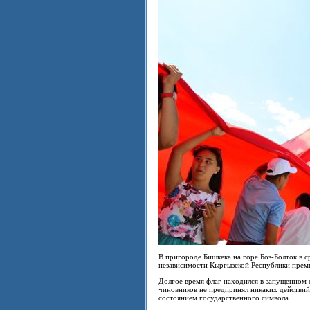
В пригороде Бишкека на горе Боз-Болток в 
независимости Кыргызской Республики пре
Долгое время флаг находился в запущенном с
чиновников не предпринял никаких действий
состоянием государственного символа.