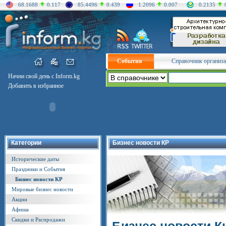
68.1688
0.117
85.4496
0.439
1.2096
0.007
0.2135
События
Справочник организ
Начни свой день с Inform.kg
Добавить в избранное
Категории
Бизнес новости КР
Исторические даты
Праздники и События
Бизнес новости КР
Мировые бизнес новости
Акции
Афиша
Скидки и Распродажи