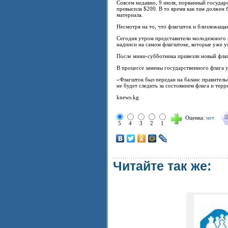
Совсем недавно, 9 июля, порванный государ
превысила $200. В то время как там должен б
материала.
Несмотря на то, что флагшток и близлежащая
Сегодня утром представители молодежного к
надписи на самом флагштоке, которые уже у
После мини-субботника привезли новый флаг,
В процессе замены государственного флага 
«Флагшток был передан на баланс правительс
не будет следить за состоянием флага и терр
knews.kg
Оценка:
нет
5
4
3
2
1
Читайте так же: