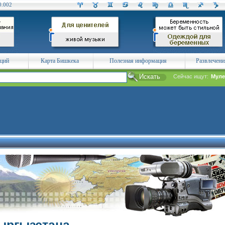
0.002
аций
Карта Бишкека
Полезная информация
Развлечени
Сейчас ищут:
Муле