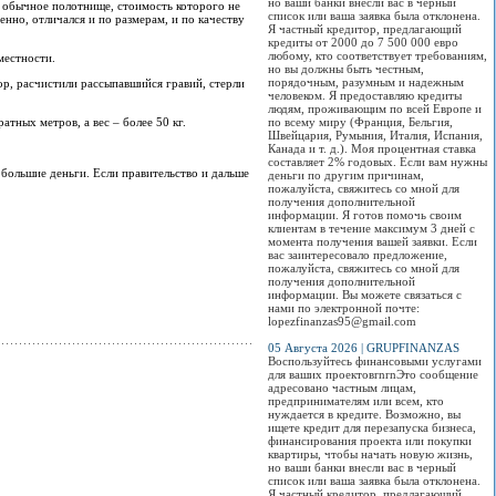
но ваши банки внесли вас в черный
 обычное полотнище, стоимость которого не
список или ваша заявка была отклонена.
енно, отличался и по размерам, и по качеству
Я частный кредитор, предлагающий
кредиты от 2000 до 7 500 000 евро
любому, кто соответствует требованиям,
местности.
но вы должны быть честным,
порядочным, разумным и надежным
р, расчистили рассыпавшийся гравий, стерли
человеком. Я предоставляю кредиты
людям, проживающим по всей Европе и
тных метров, а вес – более 50 кг.
по всему миру (Франция, Бельгия,
Швейцария, Румыния, Италия, Испания,
Канада и т. д.). Моя процентная ставка
составляет 2% годовых. Если вам нужны
 большие деньги. Если правительство и дальше
деньги по другим причинам,
пожалуйста, свяжитесь со мной для
получения дополнительной
информации. Я готов помочь своим
клиентам в течение максимум 3 дней с
момента получения вашей заявки. Если
вас заинтересовало предложение,
пожалуйста, свяжитесь со мной для
получения дополнительной
информации. Вы можете связаться с
нами по электронной почте:
lopezfinanzas95@gmail.com
05 Августа 2026 | GRUPFINANZAS
Воспользуйтесь финансовыми услугами
для ваших проектовrnrnЭто сообщение
адресовано частным лицам,
предпринимателям или всем, кто
нуждается в кредите. Возможно, вы
ищете кредит для перезапуска бизнеса,
финансирования проекта или покупки
квартиры, чтобы начать новую жизнь,
но ваши банки внесли вас в черный
список или ваша заявка была отклонена.
Я частный кредитор, предлагающий