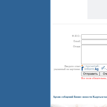
Ф.И.О.:
Email:
Отзыв:
Введите ответ
указанный на картинке:
Все поля обязательны 
Архив собщений Бизнес новости Кыргызста