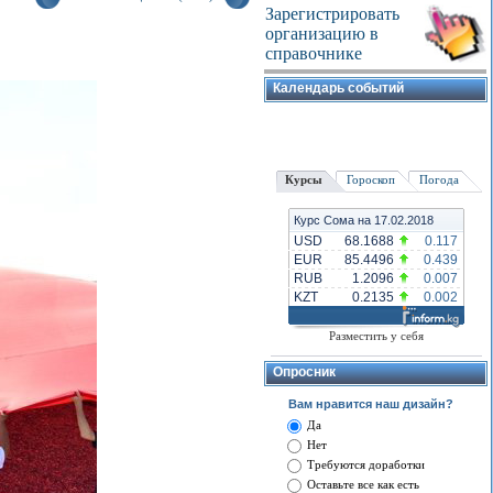
Зарегистрировать
организацию в
справочнике
Календарь событий
Курсы
Гороскоп
Погода
Курс Сома на 17.02.2018
USD
68.1688
0.117
EUR
85.4496
0.439
RUB
1.2096
0.007
KZT
0.2135
0.002
Разместить у себя
Опросник
Вам нравится наш дизайн?
Да
Нет
Требуются доработки
Оставьте все как есть