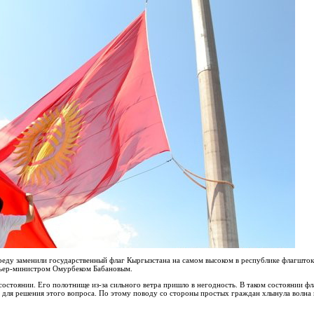
среду заменили государственный флаг Кыргызстана на самом высоком в республике флагшто
мьер-министром Омурбеком Бабановым.
остоянии. Его полотнище из-за сильного ветра пришло в негодность. В таком состоянии фла
 для решения этого вопроса. По этому поводу со стороны простых граждан хлынула волна в