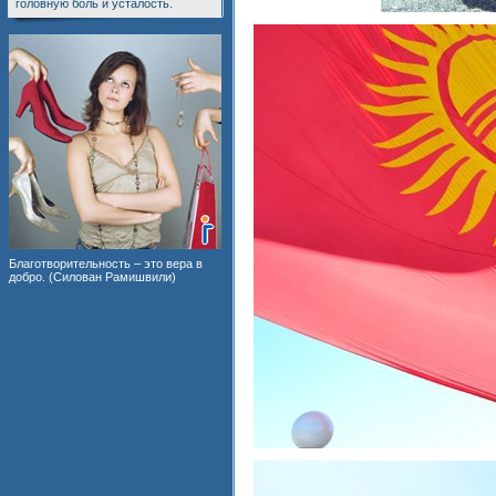
головную боль и усталость.
Благотворительность – это вера в
добро. (Силован Рамишвили)