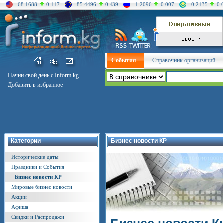
68.1688
0.117
85.4496
0.439
1.2096
0.007
0.2135
0.
События
Справочник организаций
Начни свой день с Inform.kg
Добавить в избранное
Категории
Бизнес новости КР
Исторические даты
Праздники и События
Бизнес новости КР
Мировые бизнес новости
Акции
Афиша
Скидки и Распродажи