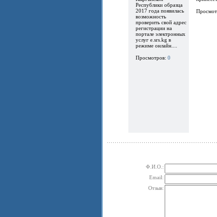
Республики образца
2017 года появилась
Просмот
возможность
проверить свой адрес
регистрации на
портале электронных
услуг e.srs.kg в
режиме онлайн....
Просмотров:
0
Ф.И.О.:
Email:
Отзыв: