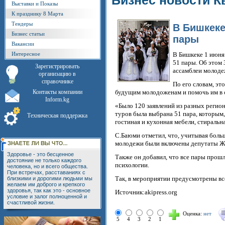
Бизнес новости К
Выставки и Показы
К празднику 8 Марта
Тендеры
В Бишкеке
Бизнес статьи
пары
Вакансии
Интересное
В Бишкеке 1 июня 
51 пары. Об этом
Зарегистрировать
ассамблеи молоде
организацию в
справочнике
По его словам, эт
Контакты компании
будущим молодоженам и помочь им в 
Inform.kg
«Было 120 заявлений из разных регион
туров была выбрана 51 пара, которым
Техническая поддержка
гостиная и кухонная мебели, стиральна
С.Баюми отметил, что, учитывая бол
молодежи были включены депутаты ЖК
Здоровье - это бесценное
Также он добавил, что все пары прош
достояние не только каждого
психологии.
человека, но и всего общества.
При встречах, расставаниях с
Так, в мероприятии предусмотрены вс
близкими и дорогими людьми мы
желаем им доброго и крепкого
здоровья, так как это - основное
Источник:akipress.org
условие и залог полноценной и
счастливой жизни.
Оценка:
нет
5
4
3
2
1