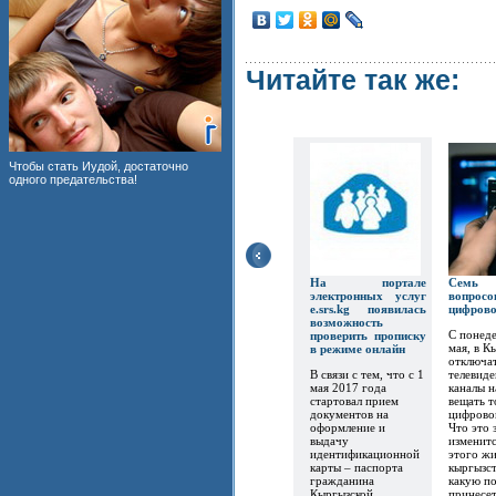
Читайте так же:
Чтобы стать Иудой, достаточно
одного предательства!
На портале
Семь
электронных услуг
вопр
e.srs.kg появилась
цифров
возможность
С понеде
проверить прописку
мая, в К
в режиме онлайн
отключат
В связи с тем, что с 1
телевиде
мая 2017 года
каналы 
стартовал прием
вещать т
документов на
цифрово
оформление и
Что это 
выдачу
изменитс
идентификационной
этого ж
карты – паспорта
кыргызст
гражданина
какую по
Кыргызской
принесет.