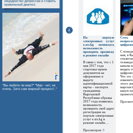
лицедейство депрессии и ставить
правильный диагноз.
На портале
Семь
электронных услуг
вопр
e.srs.kg появилась
цифров
возможность
С понеде
проверить прописку
мая, в К
в режиме онлайн
отключат
В связи с тем, что с 1
телевиде
мая 2017 года
каналы 
стартовал прием
вещать т
документов на
цифрово
оформление и
Что это 
выдачу
изменитс
идентификационной
этого ж
"Вы любите ли мир?" "Мир - нет, не
карты – паспорта
кыргызст
очень. Зато сам мирный процесс!.."
гражданина
какую по
Кыргызской
принесет.
Республики образца
2017 года появилась
Просмот
возможность
проверить свой адрес
регистрации на
портале электронных
услуг e.srs.kg в
режиме онлайн....
Просмотров:
0