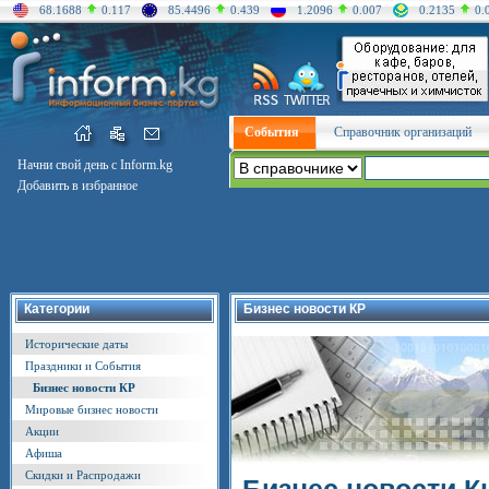
68.1688
0.117
85.4496
0.439
1.2096
0.007
0.2135
0.
События
Справочник организаций
Начни свой день с Inform.kg
Добавить в избранное
Категории
Бизнес новости КР
Исторические даты
Праздники и События
Бизнес новости КР
Мировые бизнес новости
Акции
Афиша
Скидки и Распродажи