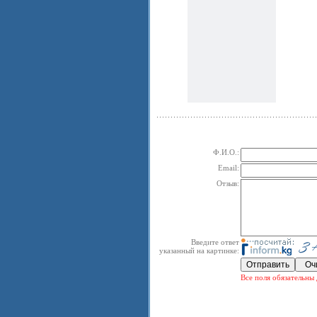
Ф.И.О.:
Email:
Отзыв:
Введите ответ
указанный на картинке:
Все поля обязательны 