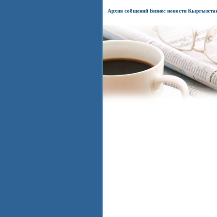
Архив собщений Бизнес новости Кыргызста