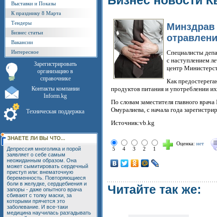
Бизнес новости К
Выставки и Показы
К празднику 8 Марта
Тендеры
Минздрав 
Бизнес статьи
отравлени
Вакансии
Интересное
Специалисты депа
с наступлением л
Зарегистрировать
центр Министерст
организацию в
справочнике
Как предостерега
Контакты компании
продуктов питания и употреблении их
Inform.kg
По словам заместителя главного врач
Омуралиева, с начала года зарегистри
Техническая поддержка
Источник:vb.kg
Оценка:
нет
Депрессия многолика и порой
5
4
3
2
1
заявляет о себе самым
неожиданным образом. Она
может сымитировать сердечный
приступ или: внематочную
беременность. Повторяющиеся
боли в желудке, сердцебиения и
Читайте так же:
запоры - даже опытного врача
сбивают с толку маски, за
которыми прячется это
заболевание. И все-таки
медицина научилась разгадывать