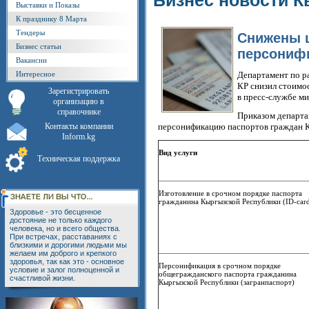
Бизнес новости К
Выставки и Показы
К празднику 8 Марта
Тендеры
Снижены ц
Бизнес статьи
персониф
Вакансии
Интересное
Департамент по р
КР снизил стоимос
Зарегистрировать
в пресс-службе ми
организацию в
справочнике
Приказом департа
Контакты компании
персонификацию паспортов граждан К
Inform.kg
Вид услуги
Техническая поддержка
Изготовление в срочном порядке паспорта
гражданина Кыргызской Республики (ID-car
Здоровье - это бесценное
достояние не только каждого
человека, но и всего общества.
При встречах, расставаниях с
близкими и дорогими людьми мы
желаем им доброго и крепкого
здоровья, так как это - основное
Персонификация в срочном порядке
условие и залог полноценной и
общегражданского паспорта гражданина
счастливой жизни.
Кыргызской Республики (загранпаспорт)