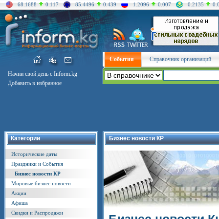
68.1688
0.117
85.4496
0.439
1.2096
0.007
0.2135
0.
События
Справочник организаций
Начни свой день с Inform.kg
Добавить в избранное
Категории
Бизнес новости КР
Исторические даты
Праздники и События
Бизнес новости КР
Мировые бизнес новости
Акции
Афиша
Скидки и Распродажи