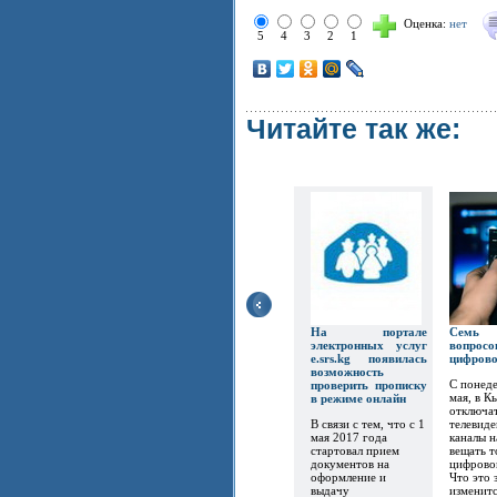
Оценка:
нет
5
4
3
2
1
Читайте так же:
На портале
Семь
электронных услуг
вопр
e.srs.kg появилась
цифров
возможность
С понеде
проверить прописку
мая, в К
в режиме онлайн
отключат
В связи с тем, что с 1
телевиде
мая 2017 года
каналы 
стартовал прием
вещать т
документов на
цифрово
оформление и
Что это 
выдачу
изменитс