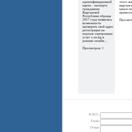
идентификационной
этого ж
карты – паспорта
кыргызст
гражданина
какую по
Кыргызской
принесет.
Республики образца
2017 года появилась
Просмот
возможность
проверить свой адрес
регистрации на
портале электронных
услуг e.srs.kg в
режиме онлайн....
Просмотров:
0
Ф.И.О.:
Email:
Отзыв: