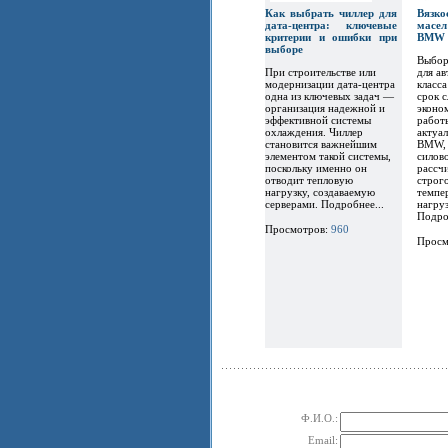
Как выбрать чиллер для
Вязк
дата-центра: ключевые
масел
критерии и ошибки при
BMW
выборе
Выбор
При строительстве или
для а
модернизации дата-центра
класс
одна из ключевых задач —
срок 
организация надежной и
эконо
эффективной системы
работ
охлаждения. Чиллер
актуа
становится важнейшим
BMW, 
элементом такой системы,
силов
поскольку именно он
рассчи
отводит тепловую
строг
нагрузку, создаваемую
темпе
серверами. Подробнее...
нагру
Подро
Просмотров:
960
Просм
Ф.И.О.:
Email: