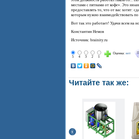
местами с пятнами от кофе». Это нюан
предоставлять то, что от вас хотят: с
которым нужно взаимодействовать по х
Вот так это работает! Удачи всем на н
Константин Немов
Источник: brainity.ru
Оценка:
нет
5
4
3
2
1
Читайте так же: