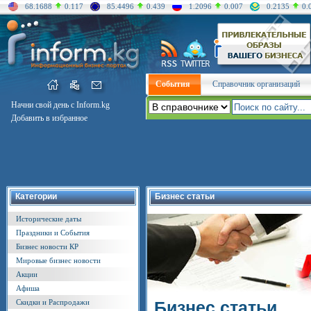
68.1688
0.117
85.4496
0.439
1.2096
0.007
0.2135
0.
События
Справочник организаций
Начни свой день с Inform.kg
Добавить в избранное
Категории
Бизнес статьи
Исторические даты
Праздники и События
Бизнес новости КР
Мировые бизнес новости
Акции
Афиша
Скидки и Распродажи
Бизнес статьи