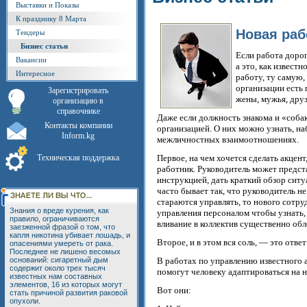
Выставки и Показы
К празднику 8 Марта
Новая раб
Тендеры
Бизнес статьи
Если работа дорог
Вакансии
а это, как извест
Интересное
работу, ту самую, 
организации есть
Зарегистрировать
жены, мужья, друз
организацию в
справочнике
Даже если должность знакома и «собак
Контакты компании
организацией. О них можно узнать, на
Inform.kg
межличностных взаимоотношениях.
Техническая поддержка
Первое, на чем хочется сделать акцен
работник. Руководитель может предста
инструкцией, дать краткий обзор ситу
часто бывает так, что руководитель н
стараются управлять, то нового сотру
Знания о вреде курения, как
управления персоналом чтобы узнать, 
правило, ограничиваются
вливание в коллектив существенно обл
заезженной фразой о том, что
капля никотина убивает лошадь, и
Второе, и в этом вся соль, — это отве
опасениями умереть от рака.
Последнее не лишено весомых
оснований: сигаретный дым
В работах по управлению известного 
содержит около трех тысяч
помогут человеку адаптироваться на н
известных нам составных
элементов, 16 из которых могут
Вот они:
стать причиной развития раковой
опухоли.