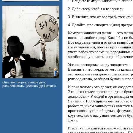
1. Найдите коммуникационную линию
2. Добейтесь, чтобы о вас узнали
3. Выясните, что от вас требуется или 
4. Делайте, производите и(или) предос
Коммуникационная линия — это линия,
послания любого рода. Какой бы ни бы
Все подразделения и отделы взаимосвя
сразу уволиться, ибо эта организация
учета рабочего времени, переданные 
хозяйственную часть на приобретени
Устное распоряжение руководителя —
Выяснить: что, когда, от кого, в каком
это можно изучая должностную инструк
руководителю, разбирая бумаги и про
Они там творят, а наше дело
расхлёбывать. (Александр Циткин)
И пока человек это делает, он создае
Это не означает просто придти в бухга
должности.» У людей в организации мн
Явными и 100% признаком того, что о 
работает, и чем занимается) является
произошло нужно общаться, формально 
круг тех, кто о вас узнал, тем легче б
хотят.
И вот тут появляется возможность узна
этой должности работал такой-то... П