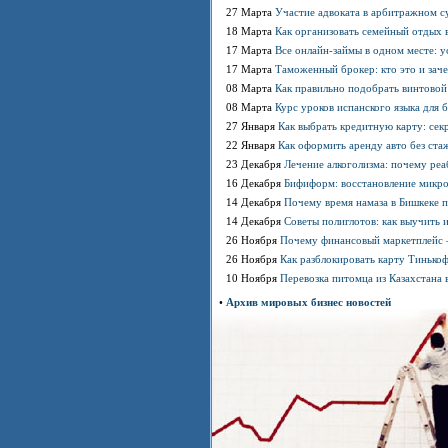
27 Марта
Участие адвоката в арбитражном су
18 Марта
Как организовать семейный отдых в
17 Марта
Все онлайн-займы в одном месте: у
17 Марта
Таможенный брокер: кто это и зач
08 Марта
Как правильно подобрать винтовой
08 Марта
Курс уроков испанского языка для 
27 Января
Как выбрать кредитную карту: сек
22 Января
Как оформить аренду авто без стаж
23 Декабря
Лечение алкоголизма: почему ре
16 Декабря
Бифиформ: восстановление микр
14 Декабря
Почему время намаза в Бишкеке 
14 Декабря
Советы полиглотов: как выучить 
26 Ноября
Почему финансовый маркетплейс 
26 Ноября
Как разблокировать карту Тинько
10 Ноября
Перевозка питомца из Казахстана 
•
Архив мировых бизнес новостей