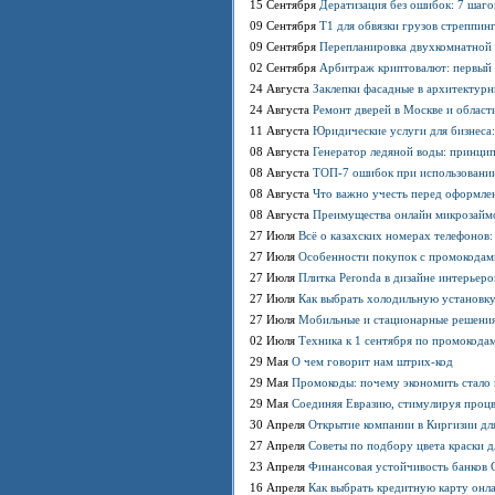
15 Сентября
Дератизация без ошибок: 7 шаго
09 Сентября
T1 для обвязки грузов стреппинг
09 Сентября
Перепланировка двухкомнатной х
02 Сентября
Арбитраж криптовалют: первый 
24 Августа
Заклепки фасадные в архитектурн
24 Августа
Ремонт дверей в Москве и области
11 Августа
Юридические услуги для бизнеса
08 Августа
Генератор ледяной воды: принци
08 Августа
ТОП-7 ошибок при использовании
08 Августа
Что важно учесть перед оформлен
08 Августа
Преимущества онлайн микрозаймо
27 Июля
Всё о казахских номерах телефонов
27 Июля
Особенности покупок с промокодами
27 Июля
Плитка Peronda в дизайне интерьеро
27 Июля
Как выбрать холодильную установку
27 Июля
Мобильные и стационарные решения:
02 Июля
Техника к 1 сентября по промокодам
29 Мая
О чем говорит нам штрих-код
29 Мая
Промокоды: почему экономить стало
29 Мая
Соединяя Евразию, стимулируя проц
30 Апреля
Открытие компании в Киргизии для
27 Апреля
Советы по подбору цвета краски д
23 Апреля
Финансовая устойчивость банков С
16 Апреля
Как выбрать кредитную карту онл