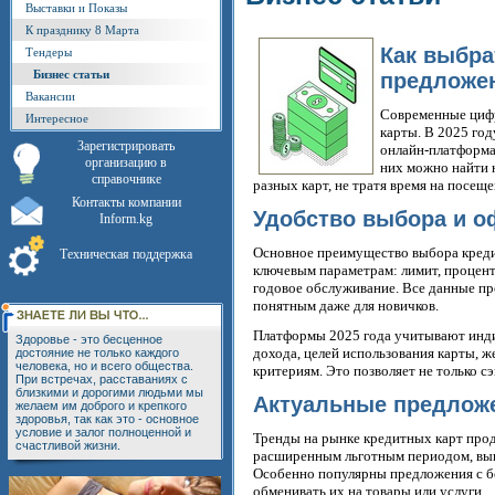
Выставки и Показы
К празднику 8 Марта
Как выбра
Тендеры
Бизнес статьи
предложен
Вакансии
Современные цифр
Интересное
карты. В 2025 го
Зарегистрировать
онлайн-платформа
организацию в
них можно найти 
справочнике
разных карт, не тратя время на посе
Контакты компании
Удобство выбора и о
Inform.kg
Основное преимущество выбора креди
Техническая поддержка
ключевым параметрам: лимит, процентн
годовое обслуживание. Все данные пр
понятным даже для новичков.
Платформы 2025 года учитывают инди
Здоровье - это бесценное
дохода, целей использования карты,
достояние не только каждого
человека, но и всего общества.
критериям. Это позволяет не только с
При встречах, расставаниях с
близкими и дорогими людьми мы
Актуальные предложе
желаем им доброго и крепкого
здоровья, так как это - основное
условие и залог полноценной и
Тренды на рынке кредитных карт прод
счастливой жизни.
расширенным льготным периодом, выг
Особенно популярны предложения с б
обменивать их на товары или услуги.