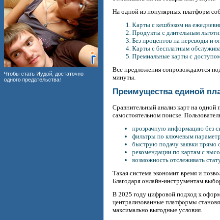
На одной из популярных платформ со
Карты с кешбэком на ежедневн
Продукты с длительным льготн
Без процентов на переводы и оп
Карты с бесплатным обслужива
Премиальные карты с доступом 
Все предложения сопровождаются под
Чтобы стать Иудой, достаточно
минуты.
одного предательства!
Преимущества единой п
Сравнительный анализ карт на одной 
самостоятельном поиске. Пользовател
прозрачную информацию без с
фильтры по ключевым парамет
быструю подачу заявки прямо с
рекомендации по картам с выс
возможность отслеживать стату
Такая система экономит время и позв
Благодаря онлайн-инструментам выбор
В 2025 году цифровой подход к офор
централизованные платформы становя
максимально выгодные условия.