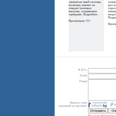
элементом такой системы,
силов
поскольку именно он
рассчи
отводит тепловую
строг
нагрузку, создаваемую
темпе
серверами. Подробнее...
нагру
Подро
Просмотров:
969
Просм
Ф.И.О.:
Email:
Отзыв:
Введите ответ
указанный на картинке:
Все поля обязательны 