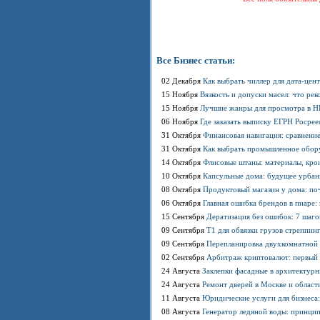
Все Бизнес статьи:
02 Декабря
Как выбрать чиллер для дата-цен
15 Ноября
Вязкость и допуски масел: что р
15 Ноября
Лучшие жанры для просмотра в HD
06 Ноября
Где заказать выписку ЕГРН Росрее
31 Октября
Финансовая навигация: сравнение
31 Октября
Как выбрать промышленное обору
14 Октября
Флисовые штаны: материалы, кро
10 Октября
Капсульные дома: будущее урбан
08 Октября
Продуктовый магазин у дома: по
06 Октября
Главная ошибка брендов в пиаре:
15 Сентября
Дератизация без ошибок: 7 шаго
09 Сентября
T1 для обвязки грузов стреппинг
09 Сентября
Перепланировка двухкомнатной х
02 Сентября
Арбитраж криптовалют: первый 
24 Августа
Заклепки фасадные в архитектурн
24 Августа
Ремонт дверей в Москве и области
11 Августа
Юридические услуги для бизнеса
08 Августа
Генератор ледяной воды: принци