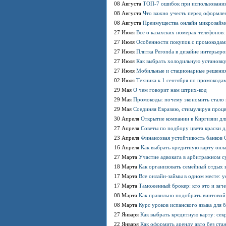
08 Августа
ТОП-7 ошибок при использовании
08 Августа
Что важно учесть перед оформлен
08 Августа
Преимущества онлайн микрозаймо
27 Июля
Всё о казахских номерах телефонов
27 Июля
Особенности покупок с промокодами
27 Июля
Плитка Peronda в дизайне интерьеро
27 Июля
Как выбрать холодильную установку
27 Июля
Мобильные и стационарные решения:
02 Июля
Техника к 1 сентября по промокодам
29 Мая
О чем говорит нам штрих-код
29 Мая
Промокоды: почему экономить стало
29 Мая
Соединяя Евразию, стимулируя проц
30 Апреля
Открытие компании в Киргизии для
27 Апреля
Советы по подбору цвета краски д
23 Апреля
Финансовая устойчивость банков С
16 Апреля
Как выбрать кредитную карту онл
27 Марта
Участие адвоката в арбитражном су
18 Марта
Как организовать семейный отдых в
17 Марта
Все онлайн-займы в одном месте: у
17 Марта
Таможенный брокер: кто это и зач
08 Марта
Как правильно подобрать винтовой
08 Марта
Курс уроков испанского языка для 
27 Января
Как выбрать кредитную карту: сек
22 Января
Как оформить аренду авто без стаж