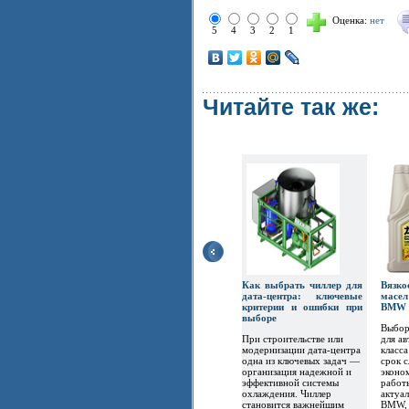
Оценка:
нет
5
4
3
2
1
Читайте так же:
Как выбрать чиллер для
Вязк
дата-центра: ключевые
масел
критерии и ошибки при
BMW
выборе
Выбор
При строительстве или
для а
модернизации дата-центра
класс
одна из ключевых задач —
срок 
организация надежной и
эконо
эффективной системы
работ
охлаждения. Чиллер
актуа
становится важнейшим
BMW, 