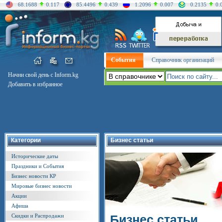
68.1688
0.117
85.4496
0.439
1.2096
0.007
0.2135
0.
События
Справочник организаций
Начни свой день с Inform.kg
Добавить в избранное
Категории
Бизнес статьи
Исторические даты
Праздники и События
Бизнес новости КР
Мировые бизнес новости
Акции
Афиша
Скидки и Распродажи
Бизнес статьи