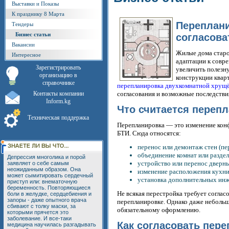
Выставки и Показы
К празднику 8 Марта
Переплани
Тендеры
Бизнес статьи
согласова
Вакансии
Жилые дома старо
Интересное
адаптации к совр
Зарегистрировать
увеличить полезн
организацию в
конструкции квар
справочнике
перепланировка двухкомнатной хрущ
Контакты компании
согласования и возможные последстви
Inform.kg
Что считается переп
Техническая поддержка
Перепланировка — это изменение кон
БТИ. Сюда относятся:
перенос или демонтаж стен (пе
объединение комнат или раздел
Депрессия многолика и порой
устройство или перенос дверн
заявляет о себе самым
неожиданным образом. Она
изменение расположения кухни 
может сымитировать сердечный
установка дополнительных ин
приступ или: внематочную
беременность. Повторяющиеся
Не всякая перестройка требует соглас
боли в желудке, сердцебиения и
запоры - даже опытного врача
перепланировке. Однако даже неболь
сбивают с толку маски, за
обязательному оформлению.
которыми прячется это
заболевание. И все-таки
Как согласовать пере
медицина научилась разгадывать