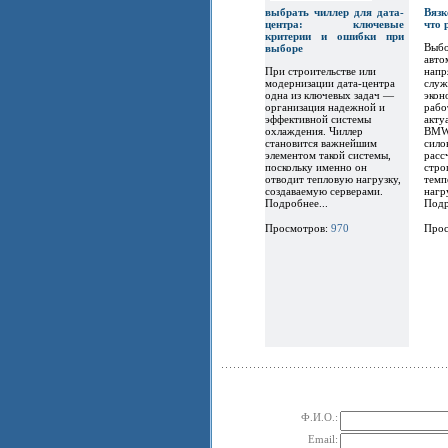
выбрать чиллер для дата-
Вязк
центра: ключевые
что
критерии и ошибки при
Выбо
выборе
авто
При строительстве или
напр
модернизации дата-центра
служ
одна из ключевых задач —
экон
организация надежной и
рабо
эффективной системы
акту
охлаждения. Чиллер
BMW,
становится важнейшим
сило
элементом такой системы,
расс
поскольку именно он
стро
отводит тепловую нагрузку,
темп
создаваемую серверами.
нагр
Подробнее...
Подр
Просмотров:
970
Прос
Ф.И.О.:
Email: