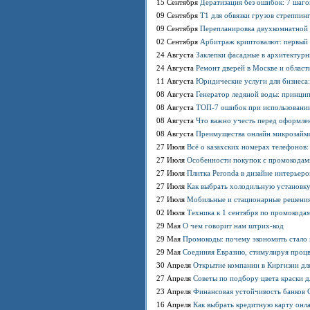
15 Сентября
Дератизация без ошибок: 7 шаго
09 Сентября
T1 для обвязки грузов стреппинг
09 Сентября
Перепланировка двухкомнатной х
02 Сентября
Арбитраж криптовалют: первый 
24 Августа
Заклепки фасадные в архитектурн
24 Августа
Ремонт дверей в Москве и области
11 Августа
Юридические услуги для бизнеса
08 Августа
Генератор ледяной воды: принци
08 Августа
ТОП-7 ошибок при использовании
08 Августа
Что важно учесть перед оформлен
08 Августа
Преимущества онлайн микрозаймо
27 Июля
Всё о казахских номерах телефонов
27 Июля
Особенности покупок с промокодами
27 Июля
Плитка Peronda в дизайне интерьеро
27 Июля
Как выбрать холодильную установку
27 Июля
Мобильные и стационарные решения:
02 Июля
Техника к 1 сентября по промокодам
29 Мая
О чем говорит нам штрих-код
29 Мая
Промокоды: почему экономить стало
29 Мая
Соединяя Евразию, стимулируя проц
30 Апреля
Открытие компании в Киргизии для
27 Апреля
Советы по подбору цвета краски д
23 Апреля
Финансовая устойчивость банков С
16 Апреля
Как выбрать кредитную карту онл