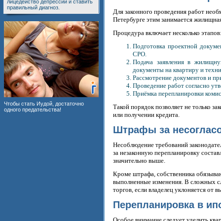
лицедейство депрессии и ставить
правильный диагноз.
Для законного проведения работ необ
Петербурге этим занимается жилищная
Процедура включает несколько этапов
Подготовка проектной докуме
СРО.
Подача заявления в жилищну
документы на квартиру и техни
Рассмотрение документов и пр
Проведение работ согласно ут
Приёмка перепланировки комис
Чтобы стать Иудой, достаточно
Такой порядок позволяет не только за
одного предательства!
или получении кредита.
Штрафы за несоглас
Несоблюдение требований законодате
за незаконную перепланировку составл
значительно выше.
Кроме штрафа, собственника обязываю
выполненные изменения. В сложных с
торгов, если владелец уклоняется от 
Перепланировка в ип
Особое внимание следует уделить ква