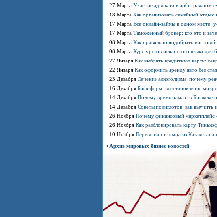
27 Марта
Участие адвоката в арбитражном су
18 Марта
Как организовать семейный отдых в
17 Марта
Все онлайн-займы в одном месте: у
17 Марта
Таможенный брокер: кто это и зач
08 Марта
Как правильно подобрать винтовой
08 Марта
Курс уроков испанского языка для 
27 Января
Как выбрать кредитную карту: сек
22 Января
Как оформить аренду авто без стаж
23 Декабря
Лечение алкоголизма: почему ре
16 Декабря
Бифиформ: восстановление микр
14 Декабря
Почему время намаза в Бишкеке 
14 Декабря
Советы полиглотов: как выучить 
26 Ноября
Почему финансовый маркетплейс 
26 Ноября
Как разблокировать карту Тинько
10 Ноября
Перевозка питомца из Казахстана 
•
Архив мировых бизнес новостей