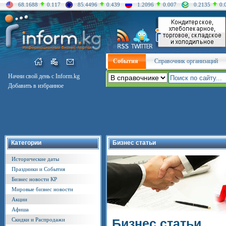
68.1688
0.117
85.4496
0.439
1.2096
0.007
0.2135
0.
События
Справочник организаций
Начни свой день с Inform.kg
Добавить в избранное
Категории
Бизнес статьи
Исторические даты
Праздники и События
Бизнес новости КР
Мировые бизнес новости
Акции
Афиша
Скидки и Распродажи
Бизнес статьи