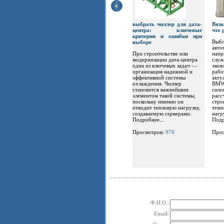
выбрать чиллер для дата-
Вязк
центра: ключевые
что
критерии и ошибки при
Выбо
выборе
авто
При строительстве или
напр
модернизации дата-центра
служ
одна из ключевых задач —
экон
организация надежной и
рабо
эффективной системы
акту
охлаждения. Чиллер
BMW,
становится важнейшим
сило
элементом такой системы,
расс
поскольку именно он
стро
отводит тепловую нагрузку,
темп
создаваемую серверами.
нагр
Подробнее...
Подр
Просмотров:
970
Прос
Ф.И.О.:
Email: