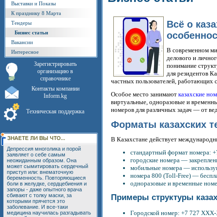
Выставки и Показы
К празднику 8 Марта
Всё о каз
Тендеры
Бизнес статьи
особеннос
Вакансии
В современном ми
Интересное
делового и лично
Зарегистрировать
понимание структ
организацию в
для резидентов Ка
справочнике
частных пользователей, работающих с
Контакты компании
Особое место занимают
казахские но
Inform.kg
виртуальные, одноразовые и временны
номеров для различных задач — от ве
Техническая поддержка
Форматы казахских 
В Казахстане действует международн
Депрессия многолика и порой
стандартный формат номера:
заявляет о себе самым
городские номера — закреплен
неожиданным образом. Она
может сымитировать сердечный
мобильные номера — используют 
приступ или: внематочную
номера 800 (Toll-Free) — беспл
беременность. Повторяющиеся
одноразовые и временные номе
боли в желудке, сердцебиения и
запоры - даже опытного врача
сбивают с толку маски, за
Примеры структуры казах
которыми прячется это
заболевание. И все-таки
Городской номер: +7 727 XXX
медицина научилась разгадывать