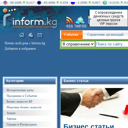
68.1688
0.117
85.4496
0.439
1.2096
0.007
0.2135
0.
События
Справочник организаций
Начни свой день с Inform.kg
Добавить в избранное
Категории
Бизнес статьи
Исторические даты
Праздники и События
Бизнес новости КР
Мировые бизнес новости
Акции
Афиша
Скидки и Распродажи
Бизнес статьи