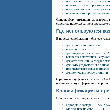
обеспечивают дешёвую связь п
помогают снизить расходы на
предоставляют мобильность и г
повышают кибербезопасность 
Список сфер применения достаточно ш
соцсетях, использование в мессенджер
Где используются ка
В повседневной жизни и бизнесе каза
для корпоративной связи
в колл-центрах
для подключения сервисов 2FA
в интернет-магазинах и служба
для авторизации на государств
для SMS-уведомлений в банках
при международных звонках и 
для получения консультаций и
С развитием цифровых технологий вс
несколько минут оформить номер для 
Классификация и при
В зависимости от задач используются
Городские номера: +7 727 XXX
Мобильные номера: +7 701 123-