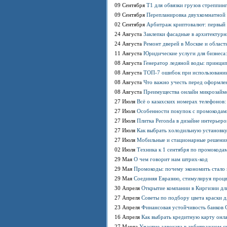
09 Сентября
T1 для обвязки грузов стреппинг
09 Сентября
Перепланировка двухкомнатной х
02 Сентября
Арбитраж криптовалют: первый 
24 Августа
Заклепки фасадные в архитектурн
24 Августа
Ремонт дверей в Москве и области
11 Августа
Юридические услуги для бизнеса
08 Августа
Генератор ледяной воды: принци
08 Августа
ТОП-7 ошибок при использовании
08 Августа
Что важно учесть перед оформлен
08 Августа
Преимущества онлайн микрозаймо
27 Июля
Всё о казахских номерах телефонов
27 Июля
Особенности покупок с промокодами
27 Июля
Плитка Peronda в дизайне интерьеро
27 Июля
Как выбрать холодильную установку
27 Июля
Мобильные и стационарные решения:
02 Июля
Техника к 1 сентября по промокодам
29 Мая
О чем говорит нам штрих-код
29 Мая
Промокоды: почему экономить стало
29 Мая
Соединяя Евразию, стимулируя проц
30 Апреля
Открытие компании в Киргизии для
27 Апреля
Советы по подбору цвета краски д
23 Апреля
Финансовая устойчивость банков С
16 Апреля
Как выбрать кредитную карту онл
27 Марта
Участие адвоката в арбитражном су