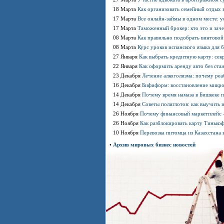
18 Марта
Как организовать семейный отдых в
17 Марта
Все онлайн-займы в одном месте: у
17 Марта
Таможенный брокер: кто это и зач
08 Марта
Как правильно подобрать винтовой
08 Марта
Курс уроков испанского языка для 
27 Января
Как выбрать кредитную карту: сек
22 Января
Как оформить аренду авто без стаж
23 Декабря
Лечение алкоголизма: почему ре
16 Декабря
Бифиформ: восстановление микр
14 Декабря
Почему время намаза в Бишкеке 
14 Декабря
Советы полиглотов: как выучить 
26 Ноября
Почему финансовый маркетплейс 
26 Ноября
Как разблокировать карту Тинько
10 Ноября
Перевозка питомца из Казахстана 
•
Архив мировых бизнес новостей