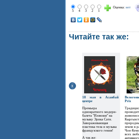
Оценка:
нет
5
4
3
2
1
Читайте так же:
18 мая в Асанбай
Велогон
центре
Prix
Премьера
Традицио
однократного модерн-
проводит
балета "Иллюзия" на
живописн
музыку Эрика Сати.
Кыргызст
Завораживающая
природны
пластика тела и музыка
земли в 
французского гения!
Чон-Кеми
всех люб
А так же:
активног