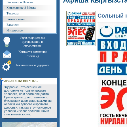
Афиша Кыргызст
Выставки и Показы
К празднику 8 Марта
Тендеры
Сольный к
Бизнес статьи
Вакансии
Интересное
Зарегистрировать
организацию в
справочнике
Контакты компании
Inform.kg
Техническая поддержка
Здоровье - это бесценное
достояние не только каждого
человека, но и всего общества.
При встречах, расставаниях с
близкими и дорогими людьми мы
желаем им доброго и крепкого
здоровья, так как это - основное
условие и залог полноценной и
счастливой жизни.