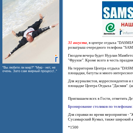
31 августа
, в центре отдыха "DASMIA
розыгрыш очередного телефона "SA
Гвоздем вечера будет Нурлан Мамбетов
"Фрунзе". Кроме всего в честь праз
"Вы любите ли мир?" "Мир - нет, не
На территории Центра отдыха "DASMIA
очень. Зато сам мирный процесс!.."
площадки, батуты и много интересног
Для журналистов, корреспондентов и п
площадке Центра Отдыха "Дасмия". (а
Приглашаем всех в Гости, отметить Де
Бронирование столиков по телефонам: 
Для справки во время мероприятия - 
Сусамырский Кумыз, также широкий а
*1500