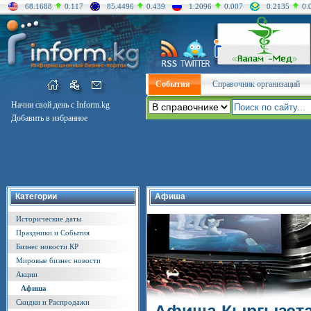
68.1688
0.117
85.4496
0.439
1.2096
0.007
0.2135
0.
События
Справочник организаций
Начни свой день с Inform.kg
Добавить в избранное
Категории
Афиша
Исторические даты
Праздники и События
Бизнес новости КР
Мировые бизнес новости
Акции
Афиша
Скидки и Распродажи