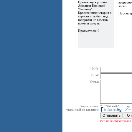
Презентация романа
здоровог
Айжанки Баяновой
жизни...
"Чеченец"
Красивейшая история о
Просмот
страсти и любви, над
которыми не властны
время и смерть.
Просмотров:
0
Ф.И.О.:
Email:
Отзыв:
Введите ответ
указанный на картинке:
Все поля обязательны 