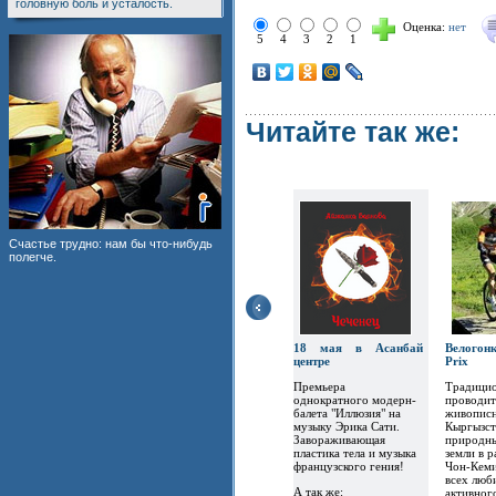
головную боль и усталость.
Оценка:
нет
5
4
3
2
1
Читайте так же:
Счастье трудно: нам бы что-нибудь
полегче.
18 мая в Асанбай
Велогон
центре
Prix
Премьера
Традицио
однократного модерн-
проводит
балета "Иллюзия" на
живописн
музыку Эрика Сати.
Кыргызст
Завораживающая
природны
пластика тела и музыка
земли в 
французского гения!
Чон-Кеми
всех люб
А так же:
активног