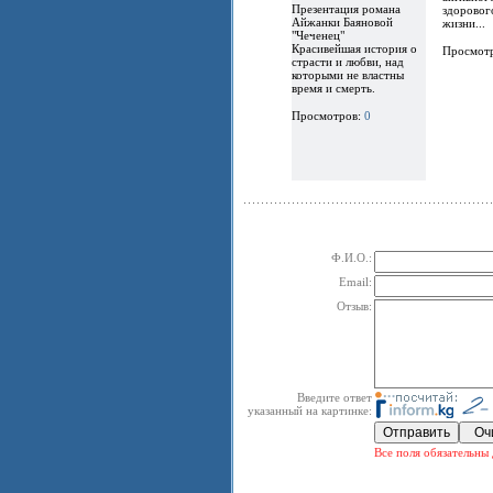
Презентация романа
здоровог
Айжанки Баяновой
жизни...
"Чеченец"
Красивейшая история о
Просмот
страсти и любви, над
которыми не властны
время и смерть.
Просмотров:
0
Ф.И.О.:
Email:
Отзыв:
Введите ответ
указанный на картинке:
Все поля обязательны 