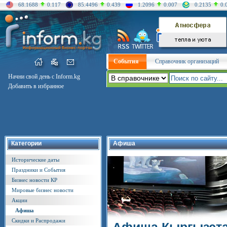
68.1688
0.117
85.4496
0.439
1.2096
0.007
0.2135
0.
События
Справочник организаций
Начни свой день с Inform.kg
Добавить в избранное
Категории
Афиша
Исторические даты
Праздники и События
Бизнес новости КР
Мировые бизнес новости
Акции
Афиша
Скидки и Распродажи