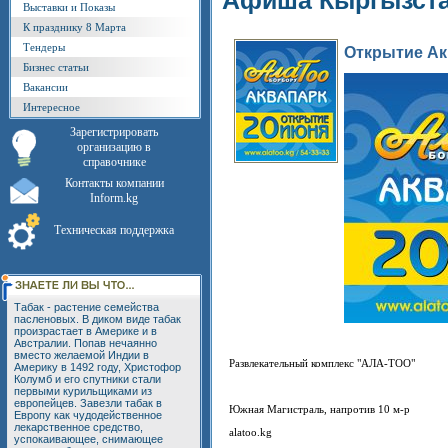
Афиша Кыргызст
Выставки и Показы
К празднику 8 Марта
Тендеры
Открытие Ак
Бизнес статьи
Вакансии
Интересное
Зарегистрировать
организацию в
справочнике
Контакты компании
Inform.kg
Техническая поддержка
Табак - растение семейства
пасленовых. В диком виде табак
произрастает в Америке и в
Австралии. Попав нечаянно
вместо желаемой Индии в
Развлекательный комплекс "АЛА-ТОО"
Америку в 1492 году, Христофор
Колумб и его спутники стали
первыми курильщиками из
европейцев. Завезли табак в
Южная Магистраль, напротив 10 м-р
Европу как чудодейственное
лекарственное средство,
alatoo.kg
успокаивающее, снимающее