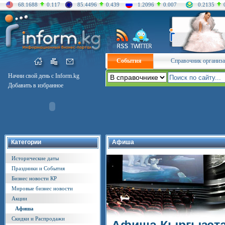
68.1688
0.117
85.4496
0.439
1.2096
0.007
0.2135
События
Справочник организ
Начни свой день с Inform.kg
Добавить в избранное
Категории
Афиша
Исторические даты
Праздники и События
Бизнес новости КР
Мировые бизнес новости
Акции
Афиша
Скидки и Распродажи