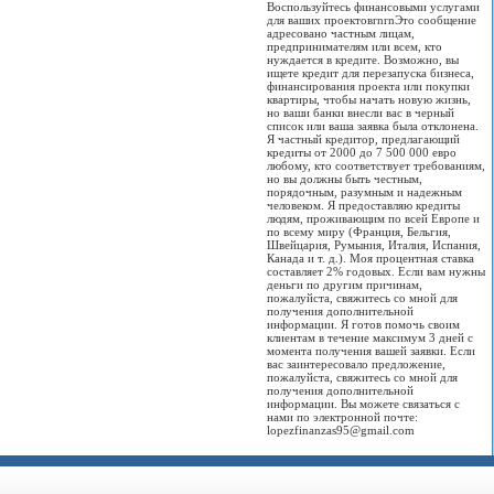
Воспользуйтесь финансовыми услугами
для ваших проектовrnrnЭто сообщение
адресовано частным лицам,
предпринимателям или всем, кто
нуждается в кредите. Возможно, вы
ищете кредит для перезапуска бизнеса,
финансирования проекта или покупки
квартиры, чтобы начать новую жизнь,
но ваши банки внесли вас в черный
список или ваша заявка была отклонена.
Я частный кредитор, предлагающий
кредиты от 2000 до 7 500 000 евро
любому, кто соответствует требованиям,
но вы должны быть честным,
порядочным, разумным и надежным
человеком. Я предоставляю кредиты
людям, проживающим по всей Европе и
по всему миру (Франция, Бельгия,
Швейцария, Румыния, Италия, Испания,
Канада и т. д.). Моя процентная ставка
составляет 2% годовых. Если вам нужны
деньги по другим причинам,
пожалуйста, свяжитесь со мной для
получения дополнительной
информации. Я готов помочь своим
клиентам в течение максимум 3 дней с
момента получения вашей заявки. Если
вас заинтересовало предложение,
пожалуйста, свяжитесь со мной для
получения дополнительной
информации. Вы можете связаться с
нами по электронной почте:
lopezfinanzas95@gmail.com