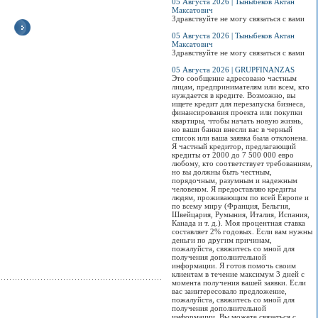
05 Августа 2026 | Тыныбеков Актан
Максатович
Здравствуйте не могу связаться с вами
05 Августа 2026 | Тыныбеков Актан
Максатович
Здравствуйте не могу связаться с вами
Вечеринка Сomedy
Концерт Максима
Цирк Юрия Никулина
Тре
Баттл!
Галкина "Один за
в Бишкеке!
"Эн
05 Августа 2026 | GRUPFINANZAS
всех"
так
Болеем за наших!
С новой потрясающей
Это сообщение адресовано частным
Приходите поддержать
Большой сольный
программой для детей
Вас
лицам, предпринимателям или всем, кто
и повеселиться!..
концерт Максима
и взрослых!..
нео
нуждается в кредите. Возможно, вы
Галкина в Бишкеке...
при
ищете кредит для перезапуска бизнеса,
нес
финансирования проекта или покупки
Просмотров:
0
Просмотров:
0
вст
квартиры, чтобы начать новую жизнь,
Просмотров:
0
таи
но ваши банки внесли вас в черный
аге
список или ваша заявка была отклонена.
заг
Я частный кредитор, предлагающий
сущ
кредиты от 2000 до 7 500 000 евро
в н
любому, кто соответствует требованиям,
даж
но вы должны быть честным,
порядочным, разумным и надежным
человеком. Я предоставляю кредиты
Про
людям, проживающим по всей Европе и
по всему миру (Франция, Бельгия,
Швейцария, Румыния, Италия, Испания,
Канада и т. д.). Моя процентная ставка
составляет 2% годовых. Если вам нужны
деньги по другим причинам,
пожалуйста, свяжитесь со мной для
получения дополнительной
информации. Я готов помочь своим
клиентам в течение максимум 3 дней с
момента получения вашей заявки. Если
вас заинтересовало предложение,
пожалуйста, свяжитесь со мной для
получения дополнительной
информации. Вы можете связаться с