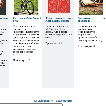
анбай
Велогонка Ashu Grand
Финал высшей лиги
Автобитва на
Prix
КВН Кыргызстана!
выживание!
Традиционно гонка
Встретятся команды
Экстрим-парк и
одерн-
проводится в
БГУ, города Кара-
Сообщество
 на
живописнейшем месте
Балты, "Своя волна",
мотоциклистов
ти.
Кыргызстана, богатым
женская сборная БГУ, а
Кыргызстана
я
природными красотами
также...
приглашают тебя на
музыка
земли в районе ущелья
самое зрелищное шоу...
ния!
Чон-Кемин, и собирает
Просмотров:
0
всех любителей
Просмотров:
0
активного отдыха и
ана
здорового образа
ой
жизни...
ория о
Просмотров:
0
 над
стны
Комментарий к сообщению