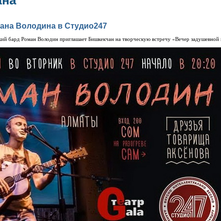
ана
ана Володина в Студио247
ий бард Роман Володин приглашает Бишкекчан на творческую встречу «Вечер задушевной пе