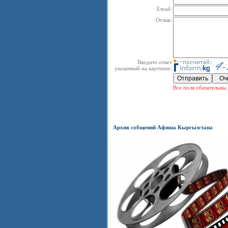
Email:
Отзыв:
Введите ответ
указанный на картинке:
Все поля обязательны 
Архив собщений Афиша Кыргызстана