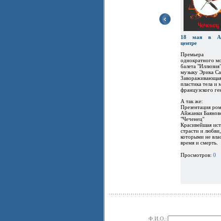
18 мая в Ас
центре
Премьера
однократного м
балета "Иллюзия"
музыку Эрика Са
Завораживающа
пластика тела и 
французского ге
А так же:
Презентация ром
Айжанки Баянов
"Чеченец"
Красивейшая ист
страсти и любви,
которыми не вла
время и смерть.
Просмотров:
0
Ф.И.О.: