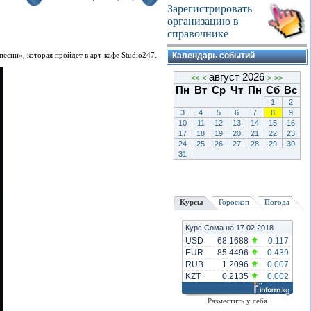
Зарегистрировать
организацию в
справочнике
сни», которая пройдет в арт-кафе Studio247.
Календарь событий
август 2026
<<
<
>
>>
Пн
Вт
Ср
Чт
Пн
Сб
Вс
1
2
3
4
5
6
7
8
9
10
11
12
13
14
15
16
17
18
19
20
21
22
23
24
25
26
27
28
29
30
31
Курсы
Гороскоп
Погода
Курс Сома на 17.02.2018
USD
68.1688
0.117
EUR
85.4496
0.439
RUB
1.2096
0.007
KZT
0.2135
0.002
Разместить у себя