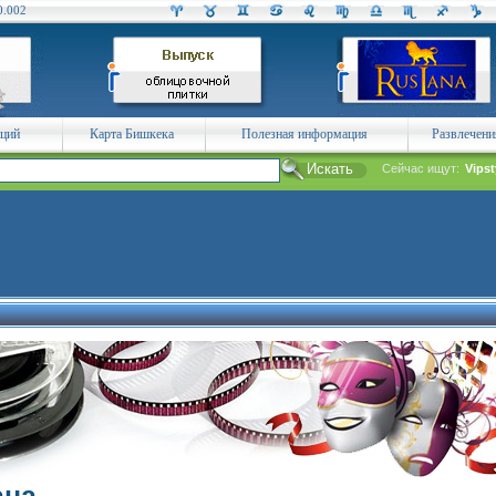
0.002
аций
Карта Бишкека
Полезная информация
Развлечени
Сейчас ищут:
Vips