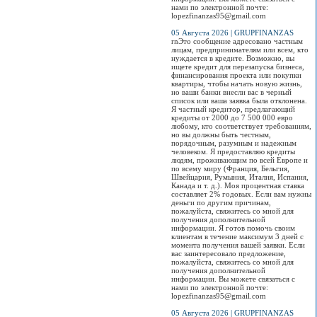
нами по электронной почте:
lopezfinanzas95@gmail.com
05 Августа 2026 | GRUPFINANZAS
rnЭто сообщение адресовано частным
лицам, предпринимателям или всем, кто
нуждается в кредите. Возможно, вы
ищете кредит для перезапуска бизнеса,
финансирования проекта или покупки
квартиры, чтобы начать новую жизнь,
но ваши банки внесли вас в черный
список или ваша заявка была отклонена.
Я частный кредитор, предлагающий
кредиты от 2000 до 7 500 000 евро
любому, кто соответствует требованиям,
но вы должны быть честным,
порядочным, разумным и надежным
человеком. Я предоставляю кредиты
людям, проживающим по всей Европе и
по всему миру (Франция, Бельгия,
Швейцария, Румыния, Италия, Испания,
Канада и т. д.). Моя процентная ставка
составляет 2% годовых. Если вам нужны
деньги по другим причинам,
пожалуйста, свяжитесь со мной для
получения дополнительной
информации. Я готов помочь своим
клиентам в течение максимум 3 дней с
момента получения вашей заявки. Если
вас заинтересовало предложение,
пожалуйста, свяжитесь со мной для
получения дополнительной
информации. Вы можете связаться с
нами по электронной почте:
lopezfinanzas95@gmail.com
05 Августа 2026 | GRUPFINANZAS