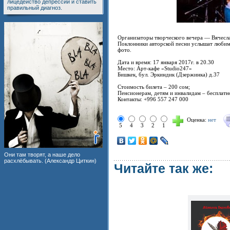
лицедейство депрессии и ставить
правильный диагноз.
Организаторы творческого вечера — Вячесла
Поклонники авторской песни услышат любимые
фото.
Дата и время: 17 января 2017г. в 20.30
Место: Арт-кафе «Studio247»
Бишкек, бул. Эркиндик (Дзержинка) д.37
Стоимость билета – 200 сом;
Пенсионерам, детям и инвалидам – бесплатн
Контакты: +996 557 247 000
Оценка:
нет
5
4
3
2
1
Они там творят, а наше дело
расхлёбывать. (Александр Циткин)
Читайте так же: