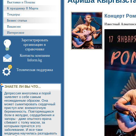
Афиша Кыргызст
Выставки и Показы
К празднику 8 Марта
Тендеры
Концерт Ром
Бизнес статьи
Известный Алматинск
Вакансии
Интересное
Зарегистрировать
организацию в
справочнике
Контакты компании
Inform.kg
Техническая поддержка
Депрессия многолика и порой
заявляет о себе самым
неожиданным образом. Она
может сымитировать сердечный
приступ или: внематочную
беременность. Повторяющиеся
боли в желудке, сердцебиения и
запоры - даже опытного врача
сбивают с толку маски, за
которыми прячется это
заболевание. И все-таки
медицина научилась разгадывать