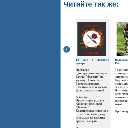
Читайте так же:
18 мая в Асанбай
Велогон
центре
Prix
Премьера
Традицио
однократного модерн-
проводит
балета "Иллюзия" на
живописн
музыку Эрика Сати.
Кыргызст
Завораживающая
природны
пластика тела и музыка
земли в 
французского гения!
Чон-Кеми
всех люб
А так же:
активног
Презентация романа
здоровог
Айжанки Баяновой
жизни...
"Чеченец"
Красивейшая история о
Просмот
страсти и любви, над
которыми не властны
время и смерть.
Просмотров:
0