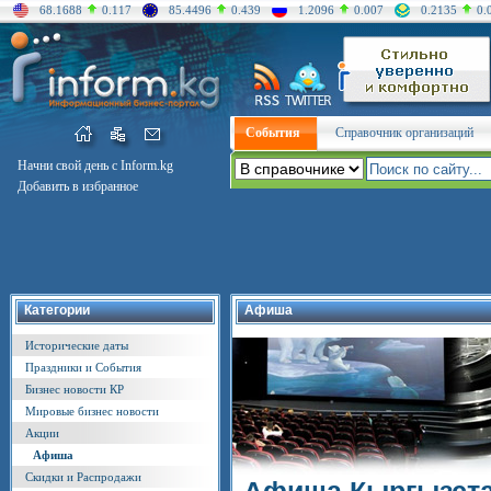
68.1688
0.117
85.4496
0.439
1.2096
0.007
0.2135
0.
События
Справочник организаций
Начни свой день с Inform.kg
Добавить в избранное
Категории
Афиша
Исторические даты
Праздники и События
Бизнес новости КР
Мировые бизнес новости
Акции
Афиша
Скидки и Распродажи