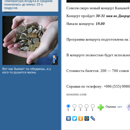
Температура воздуха в среднем
понизилась до минус 23-х
Cовсем скоро новый концерт Каныкей 
градусов.
Концерт пройдет
30-31 мая во Дворц
Начало концерта:
19.00
Программа концерта подготовлена на 3
В концерте полностью будет использо
Вот как бывает ты обедаешь, а у
Стоимость билетов: 200 — 700 сомов
кого-то рушится жизнь.
Справки по телефону: +996 (555) 998
nosonte.com
Оценка:
нет
5
4
3
2
1