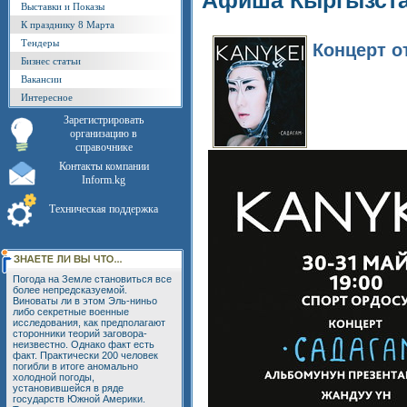
Афиша Кыргызст
Выставки и Показы
К празднику 8 Марта
Тендеры
Концерт о
Бизнес статьи
Вакансии
Интересное
Зарегистрировать
организацию в
справочнике
Контакты компании
Inform.kg
Техническая поддержка
Погода на Земле становиться все
более непредсказуемой.
Виноваты ли в этом Эль-ниньо
либо секретные военные
исследования, как предполагают
сторонники теорий заговора-
неизвестно. Однако факт есть
факт. Практически 200 человек
погибли в итоге аномально
холодной погоды,
установившейся в ряде
государств Южной Америки.