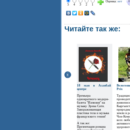
Оценка:
нет
5
4
3
2
1
Читайте так же:
18 мая в Асанбай
Велогон
центре
Prix
Премьера
Традицио
однократного модерн-
проводит
балета "Иллюзия" на
живописн
музыку Эрика Сати.
Кыргызст
Завораживающая
природны
пластика тела и музыка
земли в 
французского гения!
Чон-Кеми
всех люб
А так же:
активног
Презентация романа
здоровог
Айжанки Баяновой