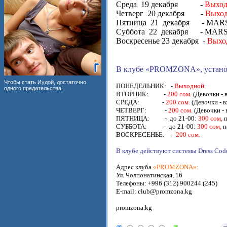
Среда 19 декабря -
Выхо
Четверг 20 декабря -
Выход
Пятница 21 декабря - MAR
Суббота 22 декабря - MARS
Воскресенье 23 декабря -
Выхо
В клубе «PROMZONA», установ
Чтобы стать Иудой, достаточно
ПОНЕДЕЛЬНИК: -
Выходной.
одного предательства!
ВТОРНИК: -
200 сом.
(Девочки - 
СРЕДА: -
200 сом.
(Девочки - 
ЧЕТВЕРГ: -
200 сом.
(Девочки -
ПЯТНИЦА: - до 21-00:
300 сом,
СУББОТА: - до 21-00:
300 сом,
п
ВОСКРЕСЕНЬЕ: -
200 сом.
В клубе действуют системы Dress Code
Адрес клуба
«PROMZONA»:
Ул. Чолпонатинская, 16
Телефоны: +996 (312) 900244 (245)
E-mail: club@promzona.kg
promzona.kg