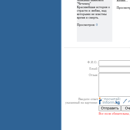
жизни...
"Чеченец"
Красивейшая история о
Просмот
страсти и любви, над
которыми не властны
время и смерть.
Просмотров:
0
Ф.И.О.:
Email:
Отзыв:
Введите ответ
указанный на картинке:
Все поля обязательны 