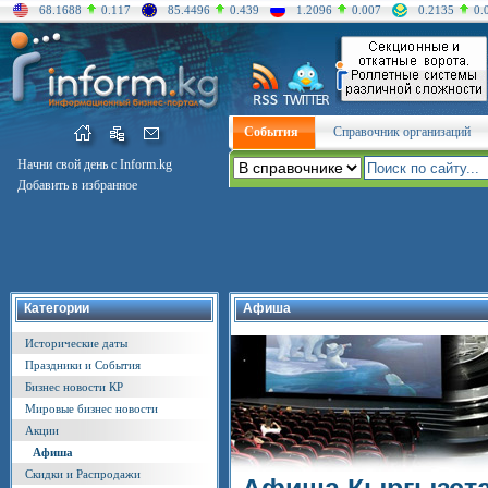
68.1688
0.117
85.4496
0.439
1.2096
0.007
0.2135
0.
События
Справочник организаций
Начни свой день с Inform.kg
Добавить в избранное
Категории
Афиша
Исторические даты
Праздники и События
Бизнес новости КР
Мировые бизнес новости
Акции
Афиша
Скидки и Распродажи