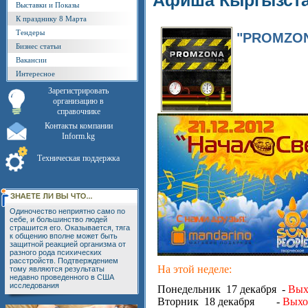
Афиша Кыргызст
Выставки и Показы
К празднику 8 Марта
Тендеры
"PROMZO
Бизнес статьи
Вакансии
Интересное
Зарегистрировать
организацию в
справочнике
Контакты компании
Inform.kg
Техническая поддержка
Одиночество неприятно само по
себе, и большинство людей
страшится его. Оказывается, тяга
к общению вполне может быть
защитной реакцией организма от
разного рода психических
расстройств. Подтверждением
На этой неделе:
тому являются результаты
недавно проведенного в США
исследования
Понедельник 17 декабря -
Вых
Вторник 18 декабря -
Выхо