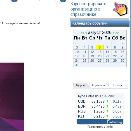
Зарегистрировать
организацию в
справочнике
 15 января к восьми вечера!
Календарь событий
август 2026
<<
<
>
>>
Пн
Вт
Ср
Чт
Пн
Сб
Вс
1
2
3
4
5
6
7
8
9
10
11
12
13
14
15
16
17
18
19
20
21
22
23
24
25
26
27
28
29
30
31
Курсы
Гороскоп
Погода
Курс Сома на 17.02.2018
USD
68.1688
0.117
EUR
85.4496
0.439
RUB
1.2096
0.007
KZT
0.2135
0.002
Разместить у себя