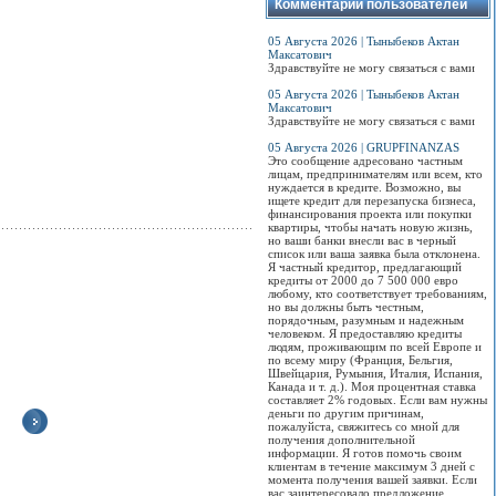
Комментарии пользователей
05 Августа 2026 | Тыныбеков Актан
Максатович
Здравствуйте не могу связаться с вами
05 Августа 2026 | Тыныбеков Актан
Максатович
Здравствуйте не могу связаться с вами
05 Августа 2026 | GRUPFINANZAS
Это сообщение адресовано частным
лицам, предпринимателям или всем, кто
нуждается в кредите. Возможно, вы
ищете кредит для перезапуска бизнеса,
финансирования проекта или покупки
квартиры, чтобы начать новую жизнь,
но ваши банки внесли вас в черный
список или ваша заявка была отклонена.
Я частный кредитор, предлагающий
кредиты от 2000 до 7 500 000 евро
любому, кто соответствует требованиям,
но вы должны быть честным,
порядочным, разумным и надежным
человеком. Я предоставляю кредиты
людям, проживающим по всей Европе и
по всему миру (Франция, Бельгия,
Швейцария, Румыния, Италия, Испания,
Канада и т. д.). Моя процентная ставка
составляет 2% годовых. Если вам нужны
деньги по другим причинам,
пожалуйста, свяжитесь со мной для
получения дополнительной
информации. Я готов помочь своим
Вечеринка Сomedy
Концерт Максима
Цирк Юрия Никулина
Тре
клиентам в течение максимум 3 дней с
Баттл!
Галкина "Один за
в Бишкеке!
"Эн
момента получения вашей заявки. Если
всех"
так
вас заинтересовало предложение,