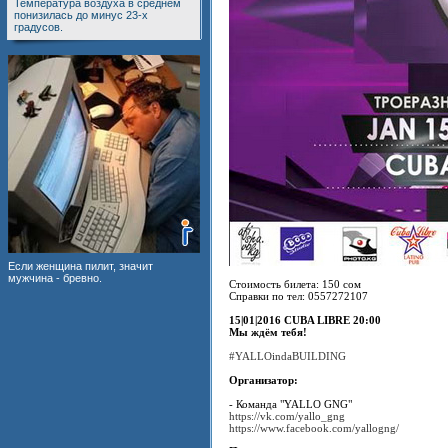
Температура воздуха в среднем
понизилась до минус 23-х
градусов.
Если женщина пилит, значит
мужчина - бревно.
Стоимость билета: 150 сом
Справки по тел: 0557272107
15|01|2016 СUBA LIBRE 20:00
Мы ждём тебя!
#YALLOindaBUILDING
Организатор:
- Команда "YALLO GNG"
https://vk.com/yallo_gng
https://www.facebook.com/yallogng/