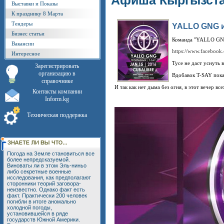
Афиша Кыргызст
Выставки и Показы
К празднику 8 Марта
Тендеры
YALLO GNG и
Бизнес статьи
Команда "YALLO GNG" 
Вакансии
https://www.faceboo
Интересное
Тусе не даст уснуть
Зарегистрировать
организацию в
Вдобавок T-SAY покаж
справочнике
И так как нет дыма без огня, в этот вечер в
Контакты компании
Inform.kg
Техническая поддержка
Погода на Земле становиться все
более непредсказуемой.
Виноваты ли в этом Эль-ниньо
либо секретные военные
исследования, как предполагают
сторонники теорий заговора-
неизвестно. Однако факт есть
факт. Практически 200 человек
погибли в итоге аномально
холодной погоды,
установившейся в ряде
государств Южной Америки.