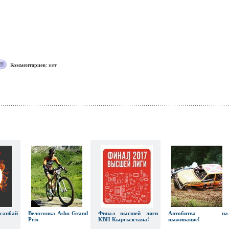
Комментариев:
нет
анбай
Велогонка Ashu Grand
Финал высшей лиги
Автобитва на
Prix
КВН Кыргызстана!
выживание!