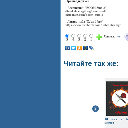
При поддержке:
- Ассоциации "BOOM Studio"
diesel.elcat.kg/blog/boomstudio
instagram.com/boom_studio
- Латино-паба "Cuba Libre"
https://www.facebook.com/CubaLibre.kg/
Оценка:
нет
5
4
3
2
1
Читайте так же:
18 мая в Ас
центре