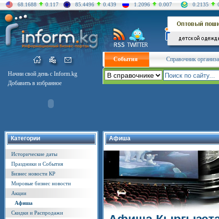
68.1688
0.117
85.4496
0.439
1.2096
0.007
0.2135
События
Справочник организ
Начни свой день с Inform.kg
Добавить в избранное
Категории
Афиша
Исторические даты
Праздники и События
Бизнес новости КР
Мировые бизнес новости
Акции
Афиша
Скидки и Распродажи