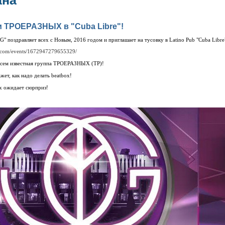
ана
 ТРОЕРАЗНЫХ в "Cuba Libre"!
поздравляет всех с Новым, 2016 годом и приглашает на тусовку в Latino Pub "Cuba Libre"
k.com/events/1672947279655329/
 всем известная группа ТРОЕРАЗНЫХ (ТР)!
ет, как надо делать beatbox!
сех ожидает сюрприз!