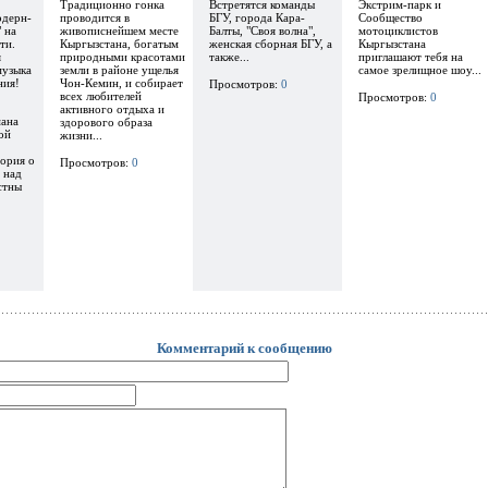
Традиционно гонка
Встретятся команды
Экстрим-парк и
одерн-
проводится в
БГУ, города Кара-
Сообщество
 на
живописнейшем месте
Балты, "Своя волна",
мотоциклистов
ти.
Кыргызстана, богатым
женская сборная БГУ, а
Кыргызстана
я
природными красотами
также...
приглашают тебя на
музыка
земли в районе ущелья
самое зрелищное шоу...
ния!
Чон-Кемин, и собирает
Просмотров:
0
всех любителей
Просмотров:
0
активного отдыха и
ана
здорового образа
ой
жизни...
ория о
Просмотров:
0
 над
стны
Комментарий к сообщению