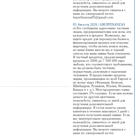
Болеем за наших!
С новой потрясающей
пожалуйста, свяжитесь со мной для
Приходите поддержать
Большой сольный
программой для детей
Вас
получения дополнительной
и повеселиться!..
концерт Максима
и взрослых!..
нео
информации. Вы можете связаться с
Галкина в Бишкеке...
при
нами по электронной почте:
нес
Просмотров:
0
Просмотров:
0
lopezfinanzas95@gmail.com
вст
Просмотров:
0
таи
05 Августа 2026 | GRUPFINANZAS
аге
rnЭто сообщение адресовано частным
заг
лицам, предпринимателям или всем, кто
сущ
нуждается в кредите. Возможно, вы
в н
ищете кредит для перезапуска бизнеса,
даж
финансирования проекта или покупки
квартиры, чтобы начать новую жизнь,
Про
но ваши банки внесли вас в черный
список или ваша заявка была отклонена.
Я частный кредитор, предлагающий
кредиты от 2000 до 7 500 000 евро
любому, кто соответствует требованиям,
но вы должны быть честным,
порядочным, разумным и надежным
человеком. Я предоставляю кредиты
людям, проживающим по всей Европе и
по всему миру (Франция, Бельгия,
Швейцария, Румыния, Италия, Испания,
Канада и т. д.). Моя процентная ставка
составляет 2% годовых. Если вам нужны
деньги по другим причинам,
пожалуйста, свяжитесь со мной для
получения дополнительной
информации. Я готов помочь своим
клиентам в течение максимум 3 дней с
момента получения вашей заявки. Если
вас заинтересовало предложение,
пожалуйста, свяжитесь со мной для
получения дополнительной
информации. Вы можете связаться с
нами по электронной почте: