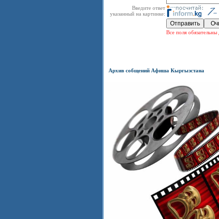
Введите ответ
указанный на картинке:
Все поля обязательны 
Архив собщений Афиша Кыргызстана