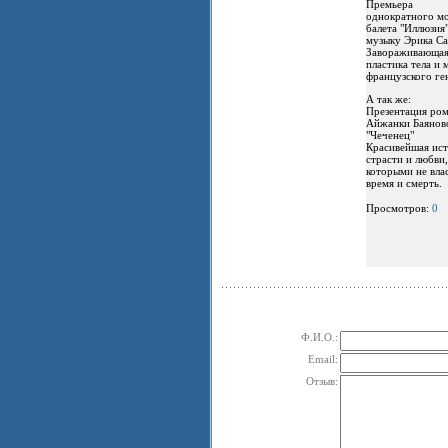
Премьера
однократного м
балета "Иллюзия"
музыку Эрика Са
Завораживающа
пластика тела и 
французского ге
А так же:
Презентация ром
Айжанки Баянов
"Чеченец"
Красивейшая ист
страсти и любви,
которыми не вла
время и смерть.
Просмотров:
0
Ф.И.О.:
Email:
Отзыв: