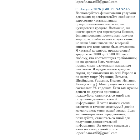
lopezfinanzas95@gmail.com
05 Августа 2026 | GRUPFINANZAS
Воспользуйтесь финансовыми услугами
для ваших проектовrnrnЭто сообщение
адресовано частным лицам,
предпринимателям или всем, кто
нуждается в кредите. Возможно, вы
ищете кредит для перезапуска бизнеса,
финансирования проекта или покупки
квартиры, чтобы начать новую жизнь,
но ваши банки внесли вас в черный
список или ваша заявка была отклонена.
Я частный кредитор, предлагающий
кредиты от 2000 до 7 500 000 евро
любому, кто соответствует требованиям,
но вы должны быть честным,
порядочным, разумным и надежным
человеком. Я предоставляю кредиты
людям, проживающим по всей Европе и
по всему миру (Франция, Бельгия,
Швейцария, Румыния, Италия, Испания,
Канада и т. д.). Моя процентная ставка
составляет 2% годовых. Если вам нужны
деньги по другим причинам,
пожалуйста, свяжитесь со мной для
получения дополнительной
информации. Я готов помочь своим
клиентам в течение максимум 3 дней с
момента получения вашей заявки. Если
вас заинтересовало предложение,
пожалуйста, свяжитесь со мной для
получения дополнительной
информации. Вы можете связаться с
нами по электронной почте:
lopezfinanzas95@gmail.com