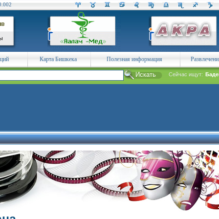
0.002
аций
Карта Бишкека
Полезная информация
Развлечени
Сейчас ищут:
Баде