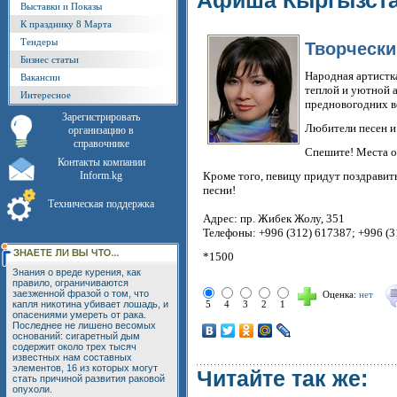
Афиша Кыргызст
Выставки и Показы
К празднику 8 Марта
Тендеры
Творчески
Бизнес статьи
Народная артистк
Вакансии
теплой и уютной 
Интересное
предновогодних в
Зарегистрировать
Любители песен и 
организацию в
справочнике
Спешите! Места о
Контакты компании
Inform.kg
Кроме того, певицу придут поздравит
песни!
Техническая поддержка
Адрес: пр. Жибек Жолу, 351
Телефоны: +996 (312) 617387; +996 (
*1500
Знания о вреде курения, как
правило, ограничиваются
заезженной фразой о том, что
Оценка:
нет
капля никотина убивает лошадь, и
5
4
3
2
1
опасениями умереть от рака.
Последнее не лишено весомых
оснований: сигаретный дым
содержит около трех тысяч
известных нам составных
элементов, 16 из которых могут
Читайте так же:
стать причиной развития раковой
опухоли.