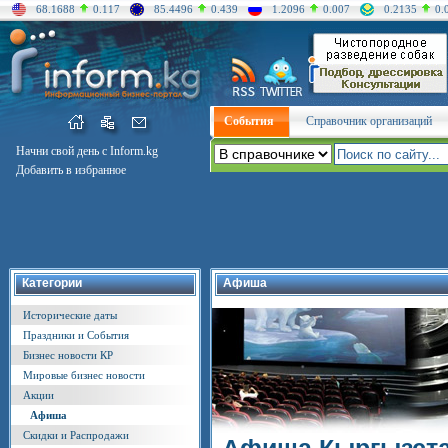
68.1688
0.117
85.4496
0.439
1.2096
0.007
0.2135
0.
События
Справочник организаций
Начни свой день с Inform.kg
Добавить в избранное
Категории
Афиша
Исторические даты
Праздники и События
Бизнес новости КР
Мировые бизнес новости
Акции
Афиша
Скидки и Распродажи