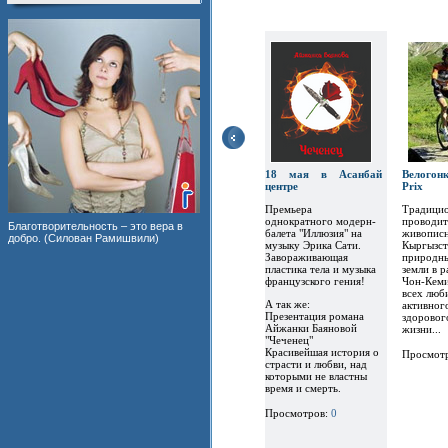
18 мая в Асанбай
Велогон
центре
Prix
Премьера
Традицио
однократного модерн-
проводит
Благотворительность – это вера в
балета "Иллюзия" на
живописн
добро. (Силован Рамишвили)
музыку Эрика Сати.
Кыргызст
Завораживающая
природны
пластика тела и музыка
земли в 
французского гения!
Чон-Кеми
всех люб
А так же:
активног
Презентация романа
здоровог
Айжанки Баяновой
жизни...
"Чеченец"
Красивейшая история о
Просмот
страсти и любви, над
которыми не властны
время и смерть.
Просмотров:
0