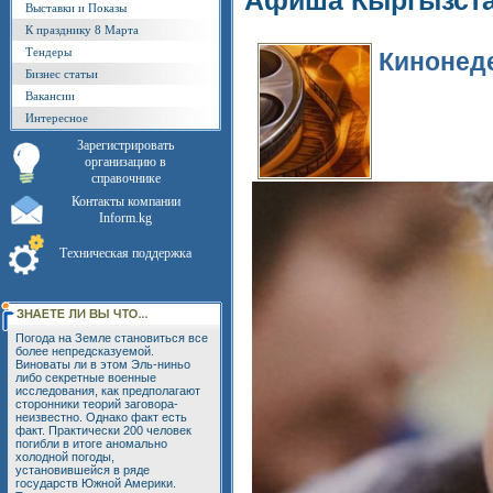
Афиша Кыргызст
Выставки и Показы
К празднику 8 Марта
Тендеры
Кинонеде
Бизнес статьи
Вакансии
Интересное
Зарегистрировать
организацию в
справочнике
Контакты компании
Inform.kg
Техническая поддержка
Погода на Земле становиться все
более непредсказуемой.
Виноваты ли в этом Эль-ниньо
либо секретные военные
исследования, как предполагают
сторонники теорий заговора-
неизвестно. Однако факт есть
факт. Практически 200 человек
погибли в итоге аномально
холодной погоды,
установившейся в ряде
государств Южной Америки.