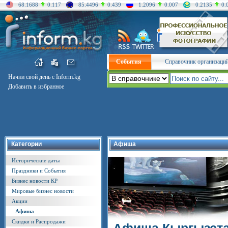
68.1688
0.117
85.4496
0.439
1.2096
0.007
0.2135
0.
События
Справочник организаци
Начни свой день с Inform.kg
Добавить в избранное
Категории
Афиша
Исторические даты
Праздники и События
Бизнес новости КР
Мировые бизнес новости
Акции
Афиша
Скидки и Распродажи