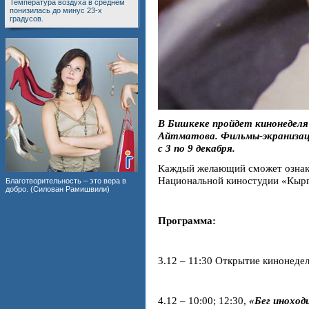
Температура воздуха в среднем
понизилась до минус 23-х
градусов.
В Бишкеке пройдет кинонеделя 
Айтматова. Фильмы-экранизаци
с 3 по 9 декабря.
Каждый желающий сможет ознако
Национальной киностудии «Кыр
Благотворительность – это вера в
добро. (Силован Рамишвили)
Программа:
3.12 – 11:30 Открытие кинонеде
4.12 – 10:00; 12:30,
«Бег иноход