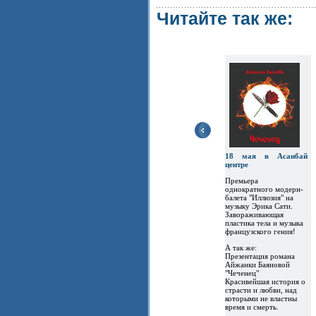
Читайте так же:
18 мая в Асанбай
центре
Премьера
однократного модерн-
балета "Иллюзия" на
музыку Эрика Сати.
Завораживающая
пластика тела и музыка
французского гения!
А так же:
Презентация романа
Айжанки Баяновой
"Чеченец"
Красивейшая история о
страсти и любви, над
которыми не властны
время и смерть.