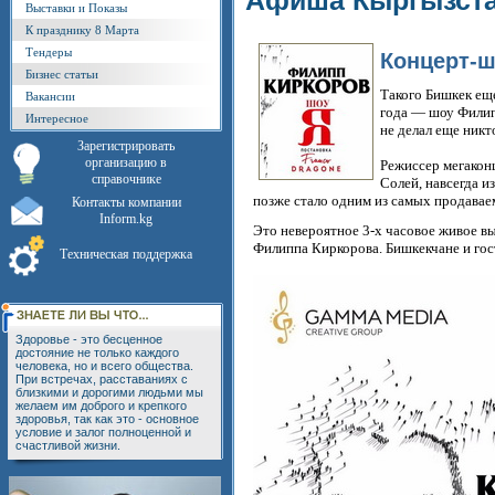
Афиша Кыргызст
Выставки и Показы
К празднику 8 Марта
Тендеры
Концерт-ш
Бизнес статьи
Такого Бишкек ещ
Вакансии
года — шоу Филип
Интересное
не делал еще никт
Зарегистрировать
организацию в
Режиссер мегакон
справочнике
Солей, навсегда и
позже стало одним из самых продавае
Контакты компании
Inform.kg
Это невероятное 3-х часовое живое в
Филиппа Киркорова. Бишкекчане и го
Техническая поддержка
Здоровье - это бесценное
достояние не только каждого
человека, но и всего общества.
При встречах, расставаниях с
близкими и дорогими людьми мы
желаем им доброго и крепкого
здоровья, так как это - основное
условие и залог полноценной и
счастливой жизни.