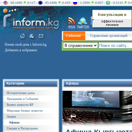
68.1688
0.117
85.4496
0.439
1.2096
0.007
0.2135
0.
События
Справочник организаций
Начни свой день с Inform.kg
Добавить в избранное
Категории
Афиша
Исторические даты
Праздники и События
Бизнес новости КР
Мировые бизнес новости
Акции
Афиша
Скидки и Распродажи