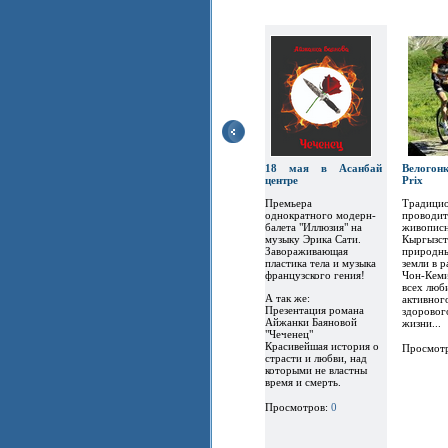
18 мая в Асанбай
Велогон
центре
Prix
Премьера
Традицио
однократного модерн-
проводит
балета "Иллюзия" на
живописн
музыку Эрика Сати.
Кыргызст
Завораживающая
природны
пластика тела и музыка
земли в 
французского гения!
Чон-Кеми
всех люб
А так же:
активног
Презентация романа
здоровог
Айжанки Баяновой
жизни...
"Чеченец"
Красивейшая история о
Просмот
страсти и любви, над
которыми не властны
время и смерть.
Просмотров:
0