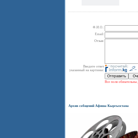
Ф.И.О.:
Email:
Отзыв:
Введите ответ
указанный на картинке:
Все поля обязательны 
Архив собщений Афиша Кыргызстана