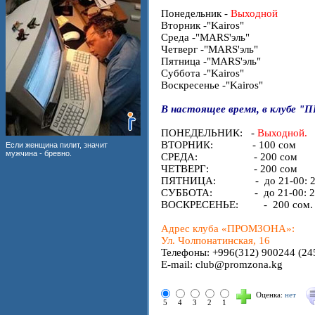
Понедельник -
Выходной
Вторник -"Kairos"
Среда -"MARS'эль"
Четверг -"MARS'эль"
Пятница -"MARS'эль"
Суббота -"Kairos"
Воскресенье -"Kairos"
В настоящее время, в клубе "
ПОНЕДЕЛЬНИК: -
Выходной.
ВТОРНИК: - 100 сом
Если женщина пилит, значит
мужчина - бревно.
СРЕДА: - 200 сом
ЧЕТВЕРГ: - 200 сом
ПЯТНИЦА: - до 21-00: 200 с
СУББОТА: - до 21-00: 200 с
ВОСКРЕСЕНЬЕ: - 200 сом.
Адрес клуба «ПРОМЗОНА»:
Ул. Чолпонатинская, 16
Телефоны: +996(312) 900244 (24
E-mail: club@promzona.kg
Оценка:
нет
5
4
3
2
1