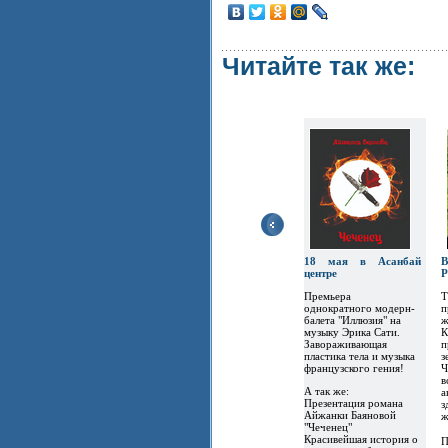
Читайте так же:
18 мая в Асанбай
В
центре
P
Премьера
Т
однократного модерн-
п
балета "Иллюзия" на
ж
музыку Эрика Сати.
К
Завораживающая
п
пластика тела и музыка
з
французского гения!
Ч
в
А так же:
а
Презентация романа
з
Айжанки Баяновой
ж
"Чеченец"
Красивейшая история о
П