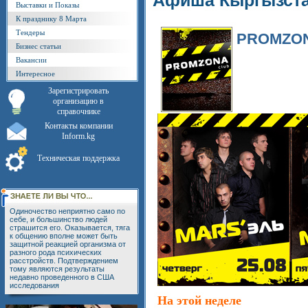
Афиша Кыргызст
Выставки и Показы
К празднику 8 Марта
Тендеры
PROMZO
Бизнес статьи
Вакансии
Интересное
Зарегистрировать
организацию в
справочнике
Контакты компании
Inform.kg
Техническая поддержка
Одиночество неприятно само по
себе, и большинство людей
страшится его. Оказывается, тяга
к общению вполне может быть
защитной реакцией организма от
разного рода психических
расстройств. Подтверждением
тому являются результаты
недавно проведенного в США
исследования
На этой неделе