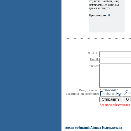
страсти и любви, над
которыми не властны
время и смерть.
Просмотров:
0
Ф.И.О.:
Email:
Отзыв:
Введите ответ
указанный на картинке:
Все поля обязательны 
Архив собщений Афиша Кыргызстана