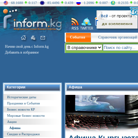
68.1688
0.117
85.4496
0.439
1.2096
0.007
0.2135
0.
События
Справочник организаций
Начни свой день с Inform.kg
Добавить в избранное
Категории
Афиша
Исторические даты
Праздники и События
Бизнес новости КР
Мировые бизнес новости
Акции
Афиша
Скидки и Распродажи