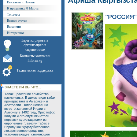
Афиша Кыргызст
Выставки и Показы
К празднику 8 Марта
Тендеры
"РОССИЯ"
Бизнес статьи
Вакансии
Интересное
Зарегистрировать
организацию в
справочнике
Контакты компании
Inform.kg
Техническая поддержка
Табак - растение семейства
пасленовых. В диком виде табак
произрастает в Америке и в
Австралии. Попав нечаянно
вместо желаемой Индии в
Америку в 1492 году, Христофор
Колумб и его спутники стали
первыми курильщиками из
европейцев. Завезли табак в
Европу как чудодейственное
лекарственное средство,
успокаивающее, снимающее