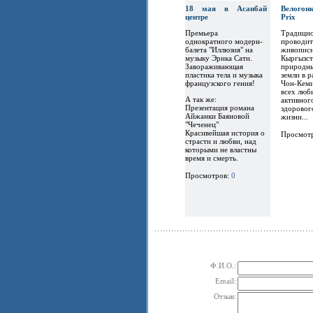
18 мая в Асанбай
Велогон
центре
Prix
Премьера
Традицио
однократного модерн-
проводит
балета "Иллюзия" на
живописн
музыку Эрика Сати.
Кыргызст
Завораживающая
природны
пластика тела и музыка
земли в 
французского гения!
Чон-Кеми
всех люб
А так же:
активног
Презентация романа
здоровог
Айжанки Баяновой
жизни...
"Чеченец"
Красивейшая история о
Просмот
страсти и любви, над
которыми не властны
время и смерть.
Просмотров:
0
Ф.И.О.:
Email:
Отзыв: