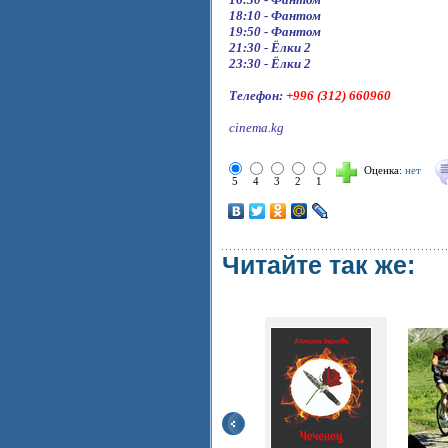
18:10 - Фантом
19:50 - Фантом
21:30 - Ёлки 2
23:30 - Ёлки 2
Телефон:
+996 (312) 660960
cinema.kg
Оценка:
нет
5
4
3
2
1
Читайте так же: