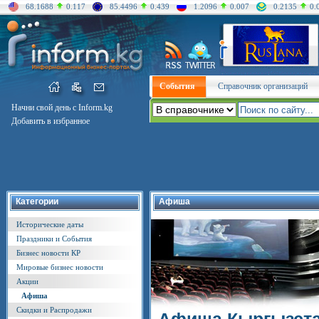
68.1688
0.117
85.4496
0.439
1.2096
0.007
0.2135
0.
События
Справочник организаций
Начни свой день с Inform.kg
Добавить в избранное
Категории
Афиша
Исторические даты
Праздники и События
Бизнес новости КР
Мировые бизнес новости
Акции
Афиша
Скидки и Распродажи