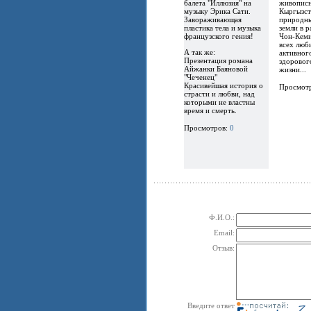
балета "Иллюзия" на
живописн
музыку Эрика Сати.
Кыргызст
Завораживающая
природны
пластика тела и музыка
земли в 
французского гения!
Чон-Кеми
всех люб
А так же:
активног
Презентация романа
здоровог
Айжанки Баяновой
жизни...
"Чеченец"
Красивейшая история о
Просмот
страсти и любви, над
которыми не властны
время и смерть.
Просмотров:
0
Ф.И.О.:
Email:
Отзыв:
Введите ответ