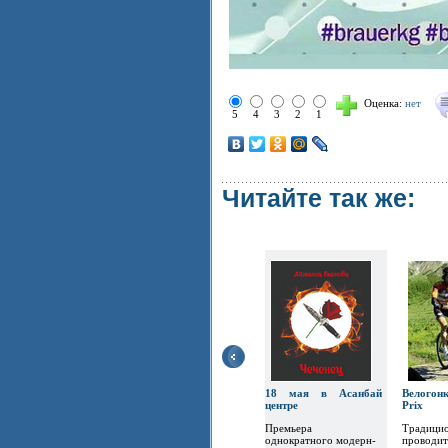
Оценка:
нет
5
4
3
2
1
Читайте так же:
18 мая в Асанбай
Велогон
центре
Prix
Премьера
Традицио
однократного модерн-
проводит