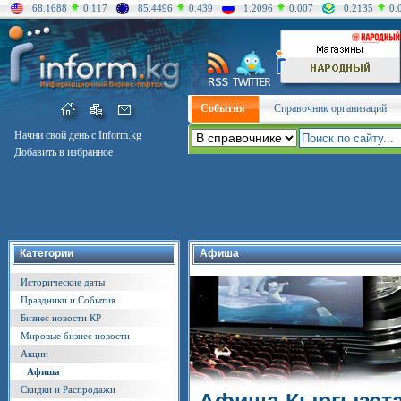
68.1688
0.117
85.4496
0.439
1.2096
0.007
0.2135
0.
События
Справочник организаций
Начни свой день с Inform.kg
Добавить в избранное
Категории
Афиша
Исторические даты
Праздники и События
Бизнес новости КР
Мировые бизнес новости
Акции
Афиша
Скидки и Распродажи