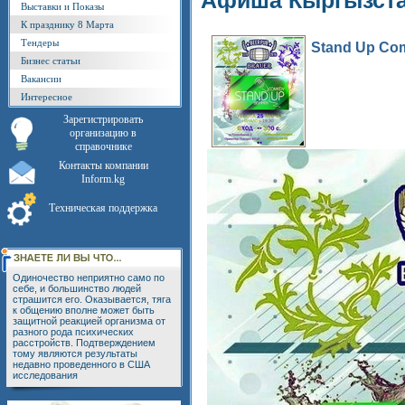
Афиша Кыргызст
Выставки и Показы
К празднику 8 Марта
Тендеры
Stand Up Co
Бизнес статьи
Вакансии
Интересное
Зарегистрировать
организацию в
справочнике
Контакты компании
Inform.kg
Техническая поддержка
Одиночество неприятно само по
себе, и большинство людей
страшится его. Оказывается, тяга
к общению вполне может быть
защитной реакцией организма от
разного рода психических
расстройств. Подтверждением
тому являются результаты
недавно проведенного в США
исследования