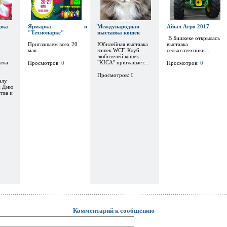
рка
Ярмарка в
Международная
Айыл Агро 2017
"Технопарке"
выставка кошек
В Бишкеке открылась
Приглашаем всех 20
Юбилейная выставка
выставка
мая...
кошек WCF. Клуб
сельхозтехники...
любителей кошек
ека
"KICA" приглашает...
Просмотров:
0
Просмотров:
0
Просмотров:
0
алу
и Дню
тва и
Комментарий к сообщению