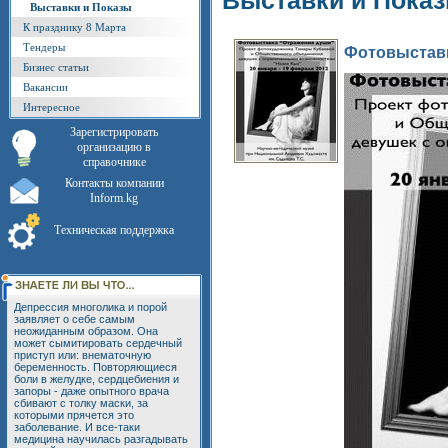
Выставки и Пока
Выставки и Показы
К празднику 8 Марта
Тендеры
Фотовыставк
Бизнес статьи
Вакансии
Интересное
Зарегистрировать
организацию в
справочнике
Контакты компании
Inform.kg
Техническая поддержка
Депрессия многолика и порой
заявляет о себе самым
неожиданным образом. Она
может сымитировать сердечный
приступ или: внематочную
беременность. Повторяющиеся
боли в желудке, сердцебиения и
запоры - даже опытного врача
сбивают с толку маски, за
которыми прячется это
заболевание. И все-таки
медицина научилась разгадывать