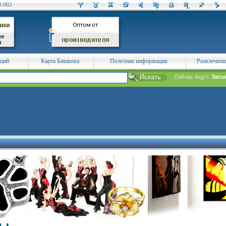
0.002
аций
Карта Бишкека
Полезная информация
Развлечени
Сейчас ищут:
Secu