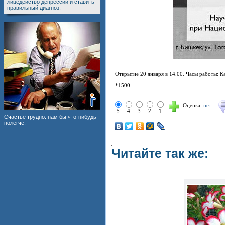
лицедейство депрессии и ставить
правильный диагноз.
Открытие 20 января в 14.00. Часы работы: К
*1500
Оценка:
нет
5
4
3
2
1
Счастье трудно: нам бы что-нибудь
полегче.
Читайте так же: