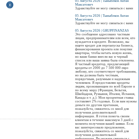
05 Августа 2026 | Тыныбеков Актан
Максатович
Здравствуйте не могу связаться с вами
05 Августа 2026 | Тыныбеков Актан
Wedding & Event Expo-
«Issyk-Kul
Выставка-ярмарка
Вы
Максатович
2017!
International Tourism
"Цветочный
пом
Здравствуйте не могу связаться с вами
Fair-Exhibition- 2017»
калейдоскоп"
Самая популярная в
Выс
05 Августа 2026 | GRUPFINANZAS
Кыргызстане ежегодная
На Иссык-Куле пройдет
Юбилейная выставка-
й г
Это сообщение адресовано частным
выставка, в рамках
международная
ярмарка комнатных
Пре
лицам, предпринимателям или всем, кто
которой свои услуги
туристическая
цветов и растений от
фот
нуждается в кредите. Возможно, вы
традиционно
выставка-ярмарка...
клуба коллекционеров-
вет
ищете кредит для перезапуска бизнеса,
демонстрируют
цветоводов Бишкека...
Оте
финансирования проекта или покупки
ведущие представители
Просмотров:
0
квартиры, чтобы начать новую жизнь,
свадебной и ивент
Просмотров:
0
Про
но ваши банки внесли вас в черный
индустрии...
список или ваша заявка была отклонена.
Я частный кредитор, предлагающий
Просмотров:
0
кредиты от 2000 до 7 500 000 евро
любому, кто соответствует требованиям,
но вы должны быть честным,
порядочным, разумным и надежным
человеком. Я предоставляю кредиты
людям, проживающим по всей Европе и
по всему миру (Франция, Бельгия,
Швейцария, Румыния, Италия, Испания,
Канада и т. д.). Моя процентная ставка
составляет 2% годовых. Если вам нужны
деньги по другим причинам,
пожалуйста, свяжитесь со мной для
получения дополнительной
информации. Я готов помочь своим
клиентам в течение максимум 3 дней с
момента получения вашей заявки. Если
вас заинтересовало предложение,
пожалуйста, свяжитесь со мной для
получения дополнительной
информации. Вы можете связаться с