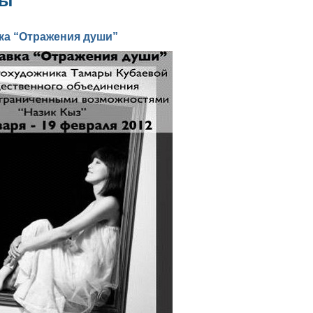
зы
а “Отражения души”