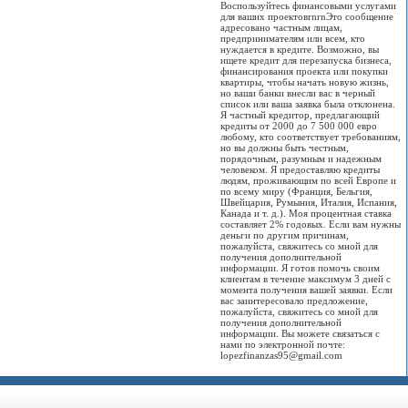
Воспользуйтесь финансовыми услугами
для ваших проектовrnrnЭто сообщение
адресовано частным лицам,
предпринимателям или всем, кто
нуждается в кредите. Возможно, вы
ищете кредит для перезапуска бизнеса,
финансирования проекта или покупки
квартиры, чтобы начать новую жизнь,
но ваши банки внесли вас в черный
список или ваша заявка была отклонена.
Я частный кредитор, предлагающий
кредиты от 2000 до 7 500 000 евро
любому, кто соответствует требованиям,
но вы должны быть честным,
порядочным, разумным и надежным
человеком. Я предоставляю кредиты
людям, проживающим по всей Европе и
по всему миру (Франция, Бельгия,
Швейцария, Румыния, Италия, Испания,
Канада и т. д.). Моя процентная ставка
составляет 2% годовых. Если вам нужны
деньги по другим причинам,
пожалуйста, свяжитесь со мной для
получения дополнительной
информации. Я готов помочь своим
клиентам в течение максимум 3 дней с
момента получения вашей заявки. Если
вас заинтересовало предложение,
пожалуйста, свяжитесь со мной для
получения дополнительной
информации. Вы можете связаться с
нами по электронной почте:
lopezfinanzas95@gmail.com