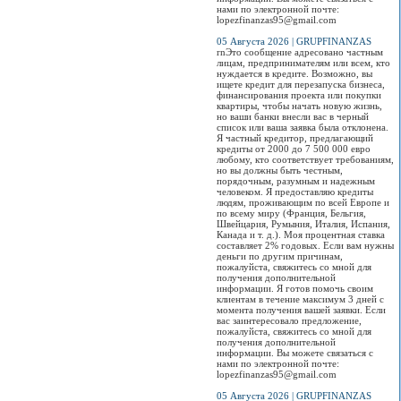
нами по электронной почте:
lopezfinanzas95@gmail.com
05 Августа 2026 | GRUPFINANZAS
rnЭто сообщение адресовано частным
лицам, предпринимателям или всем, кто
нуждается в кредите. Возможно, вы
ищете кредит для перезапуска бизнеса,
финансирования проекта или покупки
квартиры, чтобы начать новую жизнь,
но ваши банки внесли вас в черный
список или ваша заявка была отклонена.
Я частный кредитор, предлагающий
кредиты от 2000 до 7 500 000 евро
любому, кто соответствует требованиям,
но вы должны быть честным,
порядочным, разумным и надежным
человеком. Я предоставляю кредиты
людям, проживающим по всей Европе и
по всему миру (Франция, Бельгия,
Швейцария, Румыния, Италия, Испания,
Канада и т. д.). Моя процентная ставка
составляет 2% годовых. Если вам нужны
деньги по другим причинам,
пожалуйста, свяжитесь со мной для
получения дополнительной
информации. Я готов помочь своим
клиентам в течение максимум 3 дней с
момента получения вашей заявки. Если
вас заинтересовало предложение,
пожалуйста, свяжитесь со мной для
получения дополнительной
информации. Вы можете связаться с
нами по электронной почте:
lopezfinanzas95@gmail.com
05 Августа 2026 | GRUPFINANZAS