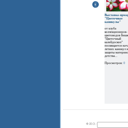
Выставка-ярма
"Цветочные
каникулы"
от клуба
коллекционеров-
цветоводов Бишк
"Цветочный
калейдоскоп"
посвящается нач
летних каникул 
защиты материнс
детства...
Просмотров:
0
Ф.И.О.: