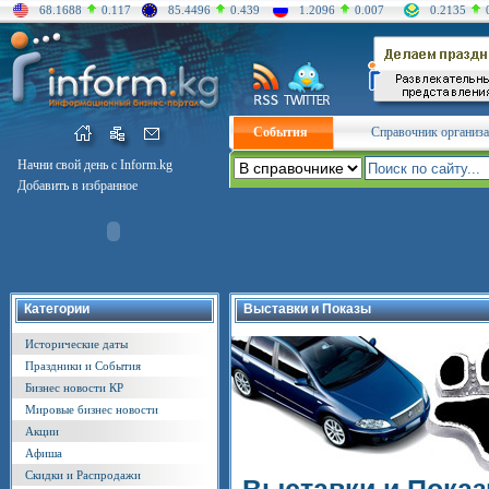
68.1688
0.117
85.4496
0.439
1.2096
0.007
0.2135
События
Справочник организ
Начни свой день с Inform.kg
Добавить в избранное
Категории
Выставки и Показы
Исторические даты
Праздники и События
Бизнес новости КР
Мировые бизнес новости
Акции
Афиша
Скидки и Распродажи