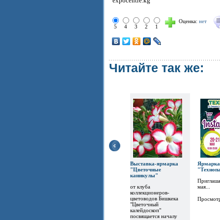
expocentre.kg
Оценка:
нет
5
4
3
2
1
Читайте так же:
Выставка-ярмарка
Ярм
"Цветочные
"Техноп
каникулы"
Приглаша
от клуба
мая...
коллекционеров-
цветоводов Бишкека
Просмот
"Цветочный
калейдоскоп"
посвящается началу