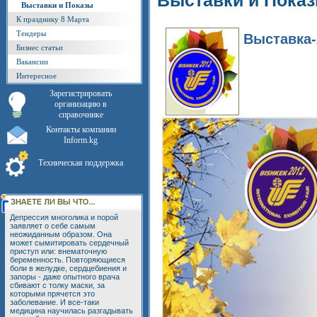
Выставки и Пока
Выставки и Показы
К празднику 8 Марта
Тендеры
Выставка-
Бизнес статьи
Вакансии
Интересное
Зарегистрировать
организацию в
справочнике
Контакты компании
Inform.kg
Техническая поддержка
Депрессия многолика и порой
заявляет о себе самым
неожиданным образом. Она
может сымитировать сердечный
приступ или: внематочную
беременность. Повторяющиеся
боли в желудке, сердцебиения и
запоры - даже опытного врача
сбивают с толку маски, за
которыми прячется это
заболевание. И все-таки
медицина научилась разгадывать