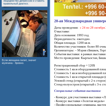
лицедейство депрессии и ставить
правильный диагноз.
20-ая Международная универ
Даты проведения:
с 24 по 28 октября 
О выставке:
Дата основания: 1993 год.
Периодичность: ежегодно.
Общая площадь: 1200 кв.м.
Количество участников: более 80 очн
Организаторы: – Мэрия г.Бишкек, То
События выставки: в рамках выставки
Место проведения: Кыргызстан, Бишк
Если женщина пилит, значит
мужчина - бревно.
Регистрационный сбор = 120$
Стоимость 1 кв.м оборудованной пло
Стоимость 1 кв.м необорудованной п
Стоимость 1 кв.м открытой площади (н
Угловой стенд (открытый с 2-х сторон
Стенд-полуостров (открытый с 3-х ст
Специальные события выставки:
- Конкурс для участников выставки «
- Конкурс выставки «Золотая медаль»
- Профессиональные семинары, масте