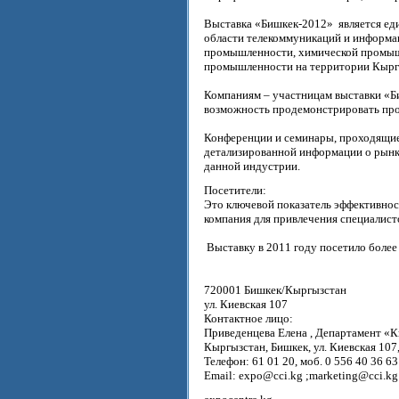
Выставка «Бишкек-2012» является ед
области телекоммуникаций и информац
промышленности, химической промышл
промышленности на территории Кырг
Компаниям – участницам выставки «Б
возможность продемонстрировать прод
Конференции и семинары, проходящие
детализированной информации о рынке
данной индустрии.
Посетители:
Это ключевой показатель эффективнос
компания для привлечения специалист
Выставку в 2011 году посетило более
720001 Бишкек/Кыргызстан
ул. Киевская 107
Контактное лицо:
Приведенцева Елена , Департамент «
Кыргызстан, Бишкек, ул. Киевская 107,
Телефон: 61 01 20, моб. 0 556 40 36 63
Email: expo@cci.kg ;marketing@cci.kg