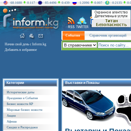
68.1688
0.117
85.4496
0.439
1.2096
0.007
0.2135
0.
События
Справочник организаций
Начни свой день с Inform.kg
Добавить в избранное
Категории
Выставки и Показы
Исторические даты
Праздники и События
Бизнес новости КР
Мировые бизнес новости
Акции
Афиша
Скидки и Распродажи