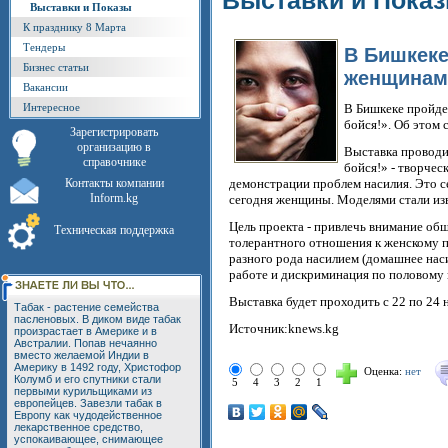
Выставки и Пока
Выставки и Показы
К празднику 8 Марта
Тендеры
В Бишкеке
Бизнес статьи
женщинам
Вакансии
Интересное
В Бишкеке пройде
бойся!». Об этом
Зарегистрировать
организацию в
Выставка проводи
справочнике
бойся!» - творче
Контакты компании
демонстрации проблем насилия. Это 
Inform.kg
сегодня женщины. Моделями стали из
Цель проекта - привлечь внимание об
Техническая поддержка
толерантного отношения к женскому 
разного рода насилием (домашнее наси
работе и дискриминация по половому 
Выставка будет проходить с 22 по 24 
Табак - растение семейства
пасленовых. В диком виде табак
Источник:knews.kg
произрастает в Америке и в
Австралии. Попав нечаянно
вместо желаемой Индии в
Америку в 1492 году, Христофор
Оценка:
нет
Колумб и его спутники стали
5
4
3
2
1
первыми курильщиками из
европейцев. Завезли табак в
Европу как чудодейственное
лекарственное средство,
успокаивающее, снимающее