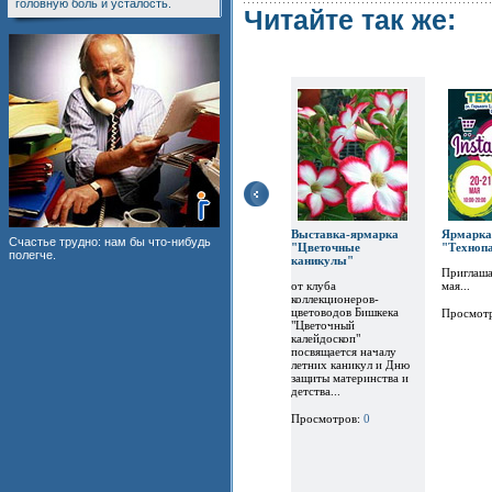
головную боль и усталость.
Читайте так же:
Выставка-ярмарка
Ярм
Счастье трудно: нам бы что-нибудь
"Цветочные
"Техноп
полегче.
каникулы"
Приглаша
от клуба
мая...
коллекционеров-
цветоводов Бишкека
Просмот
"Цветочный
калейдоскоп"
посвящается началу
летних каникул и Дню
защиты материнства и
детства...
Просмотров:
0