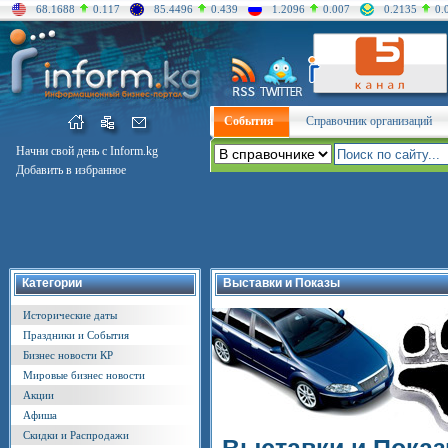
68.1688
0.117
85.4496
0.439
1.2096
0.007
0.2135
0.
События
Справочник организаций
Начни свой день с Inform.kg
Добавить в избранное
Категории
Выставки и Показы
Исторические даты
Праздники и События
Бизнес новости КР
Мировые бизнес новости
Акции
Афиша
Скидки и Распродажи