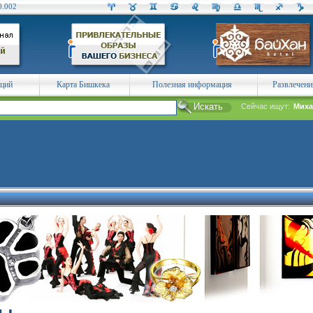
0.002
аций
Карта Бишкека
Полезная информация
Развлечени
Сейчас ищут:
Миха