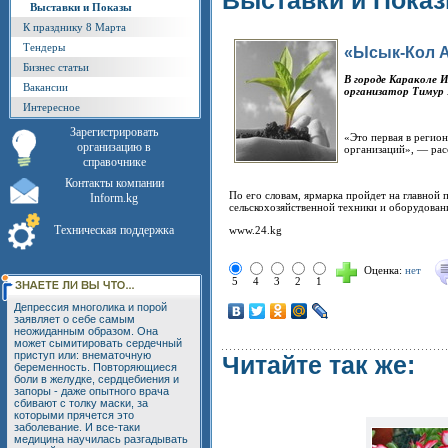
Выставки и Пока
Выставки и Показы
К празднику 8 Марта
Тендеры
«Ысык-Кол А
Бизнес статьи
В городе Караколе 
Вакансии
организатор Тимур
Интересное
Зарегистрировать
«Это первая в регио
организацию в
организаций», — расс
справочнике
Контакты компании
По его словам, ярмарка пройдет на главной 
Inform.kg
сельскохозяйственной техники и оборудован
Техническая поддержка
www.24.kg
Оценка:
нет
5
4
3
2
1
Депрессия многолика и порой
заявляет о себе самым
неожиданным образом. Она
может сымитировать сердечный
приступ или: внематочную
Читайте так же:
беременность. Повторяющиеся
боли в желудке, сердцебиения и
запоры - даже опытного врача
сбивают с толку маски, за
которыми прячется это
заболевание. И все-таки
медицина научилась разгадывать