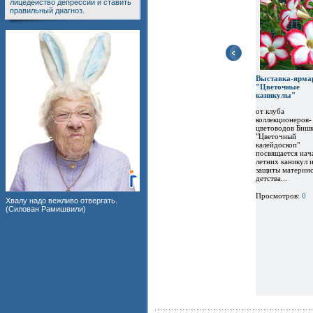
лицедейство депрессии и ставить
правильный диагноз.
Выставка-ярма
"Цветочные
каникулы"
от клуба
коллекционеров-
цветоводов Бишк
"Цветочный
калейдоскоп"
посвящается нач
летних каникул 
защиты материнс
детства...
Просмотров:
0
Хвалу надо вежливо отвергать.
(Силован Рамишвили)