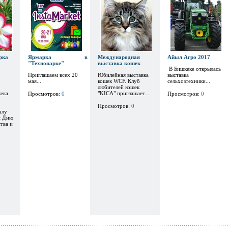
рка
Ярмарка в
Международная
Айыл Агро 2017
"Технопарке"
выставка кошек
В Бишкеке открылась
Приглашаем всех 20
Юбилейная выставка
выставка
мая...
кошек WCF. Клуб
сельхозтехники...
любителей кошек
ека
"KICA" приглашает...
Просмотров:
0
Просмотров:
0
Просмотров:
0
алу
и Дню
тва и