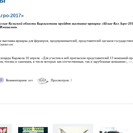
зы
гро-2017»
Иссык-Кульской области Кыргызстана пройдет выставка-ярмарка «Ысык-Кол Агро-2017
 Иманалиев.
не выставка-ярмарка для фермеров, предпринимателей, представителей органов государстве
казал он.
площади Каракола 16 апреля. «Для участия в ней пригласили представителей 13 компаний-п
ия, теплиц и саженцев, в числе которых как отечественные, так и зарубежные компании», 
Комментариев:
нет
Просмотров:
1