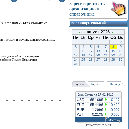
Зарегистрировать
организацию в
справочнике
». Об этом «24.kg» сообщил ее
Календарь событий
август 2026
<<
<
>
>>
Пн
Вт
Ср
Чт
Пн
Сб
Вс
нной власти и других заинтересованных
1
2
3
4
5
6
7
8
9
10
11
12
13
14
15
16
17
18
19
20
21
22
23
роизводителей и поставщиков
— добавил Тимур Иманалиев.
24
25
26
27
28
29
30
31
Курсы
Гороскоп
Погода
Курс Сома на 17.02.2018
USD
68.1688
0.117
EUR
85.4496
0.439
RUB
1.2096
0.007
KZT
0.2135
0.002
Разместить у себя