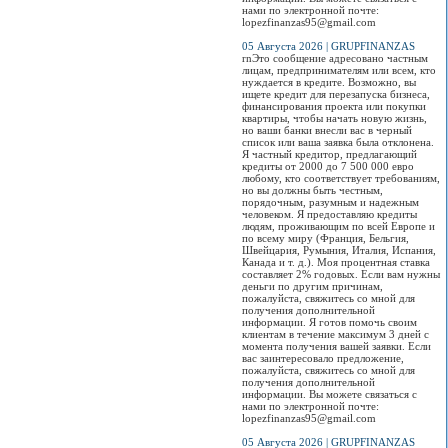
нами по электронной почте:
lopezfinanzas95@gmail.com
05 Августа 2026 | GRUPFINANZAS
rnЭто сообщение адресовано частным
лицам, предпринимателям или всем, кто
нуждается в кредите. Возможно, вы
ищете кредит для перезапуска бизнеса,
финансирования проекта или покупки
квартиры, чтобы начать новую жизнь,
но ваши банки внесли вас в черный
список или ваша заявка была отклонена.
Я частный кредитор, предлагающий
кредиты от 2000 до 7 500 000 евро
любому, кто соответствует требованиям,
но вы должны быть честным,
порядочным, разумным и надежным
человеком. Я предоставляю кредиты
людям, проживающим по всей Европе и
по всему миру (Франция, Бельгия,
Швейцария, Румыния, Италия, Испания,
Канада и т. д.). Моя процентная ставка
составляет 2% годовых. Если вам нужны
деньги по другим причинам,
пожалуйста, свяжитесь со мной для
получения дополнительной
информации. Я готов помочь своим
клиентам в течение максимум 3 дней с
момента получения вашей заявки. Если
вас заинтересовало предложение,
пожалуйста, свяжитесь со мной для
получения дополнительной
информации. Вы можете связаться с
нами по электронной почте:
lopezfinanzas95@gmail.com
05 Августа 2026 | GRUPFINANZAS