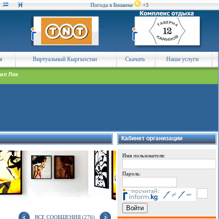
Погода в Бишкеке
+3
я
Виртуальный Кыргызстан
Скачать
Наши услуги
ил Лях
Кабинет организации
Имя пользователя:
Пароль:
ВСЕ СООБЩЕНИЯ (276)