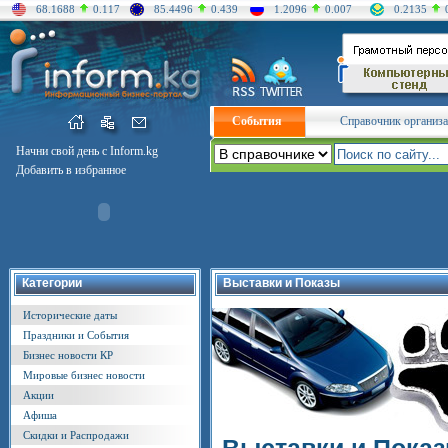
68.1688
0.117
85.4496
0.439
1.2096
0.007
0.2135
События
Справочник организ
Начни свой день с Inform.kg
Добавить в избранное
Категории
Выставки и Показы
Исторические даты
Праздники и События
Бизнес новости КР
Мировые бизнес новости
Акции
Афиша
Скидки и Распродажи