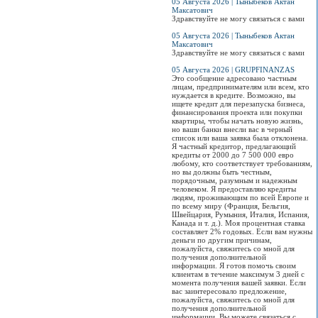
05 Августа 2026 | Тыныбеков Актан
Максатович
Здравствуйте не могу связаться с вами
05 Августа 2026 | Тыныбеков Актан
Максатович
Здравствуйте не могу связаться с вами
05 Августа 2026 | GRUPFINANZAS
Это сообщение адресовано частным
лицам, предпринимателям или всем, кто
нуждается в кредите. Возможно, вы
ищете кредит для перезапуска бизнеса,
финансирования проекта или покупки
квартиры, чтобы начать новую жизнь,
но ваши банки внесли вас в черный
список или ваша заявка была отклонена.
Я частный кредитор, предлагающий
кредиты от 2000 до 7 500 000 евро
любому, кто соответствует требованиям,
но вы должны быть честным,
порядочным, разумным и надежным
человеком. Я предоставляю кредиты
людям, проживающим по всей Европе и
по всему миру (Франция, Бельгия,
Швейцария, Румыния, Италия, Испания,
Канада и т. д.). Моя процентная ставка
составляет 2% годовых. Если вам нужны
деньги по другим причинам,
пожалуйста, свяжитесь со мной для
получения дополнительной
информации. Я готов помочь своим
клиентам в течение максимум 3 дней с
момента получения вашей заявки. Если
вас заинтересовало предложение,
пожалуйста, свяжитесь со мной для
получения дополнительной
информации. Вы можете связаться с