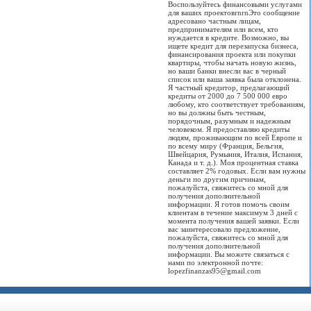
Воспользуйтесь финансовыми услугами
для ваших проектовrnrnЭто сообщение
адресовано частным лицам,
предпринимателям или всем, кто
нуждается в кредите. Возможно, вы
ищете кредит для перезапуска бизнеса,
финансирования проекта или покупки
квартиры, чтобы начать новую жизнь,
но ваши банки внесли вас в черный
список или ваша заявка была отклонена.
Я частный кредитор, предлагающий
кредиты от 2000 до 7 500 000 евро
любому, кто соответствует требованиям,
но вы должны быть честным,
порядочным, разумным и надежным
человеком. Я предоставляю кредиты
людям, проживающим по всей Европе и
по всему миру (Франция, Бельгия,
Швейцария, Румыния, Италия, Испания,
Канада и т. д.). Моя процентная ставка
составляет 2% годовых. Если вам нужны
деньги по другим причинам,
пожалуйста, свяжитесь со мной для
получения дополнительной
информации. Я готов помочь своим
клиентам в течение максимум 3 дней с
момента получения вашей заявки. Если
вас заинтересовало предложение,
пожалуйста, свяжитесь со мной для
получения дополнительной
информации. Вы можете связаться с
нами по электронной почте:
lopezfinanzas95@gmail.com