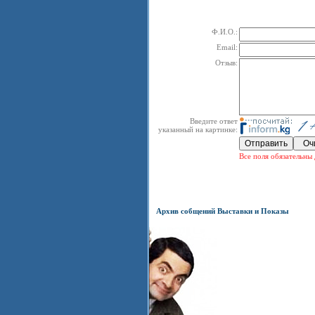
Ф.И.О.:
Email:
Отзыв:
Введите ответ
указанный на картинке:
Все поля обязательны 
Архив собщений Выставки и Показы