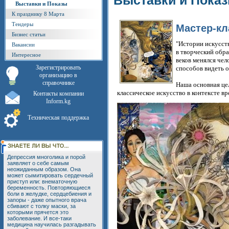
Выставки и Пока
Выставки и Показы
К празднику 8 Марта
Тендеры
Мастер-кл
Бизнес статьи
"Истории искусств
Вакансии
в творческий обра
Интересное
веков менялся чел
Зарегистрировать
способов видеть 
организацию в
справочнике
Наша основная цел
классическое искусство в контексте в
Контакты компании
Inform.kg
Техническая поддержка
Депрессия многолика и порой
заявляет о себе самым
неожиданным образом. Она
может сымитировать сердечный
приступ или: внематочную
беременность. Повторяющиеся
боли в желудке, сердцебиения и
запоры - даже опытного врача
сбивают с толку маски, за
которыми прячется это
заболевание. И все-таки
медицина научилась разгадывать