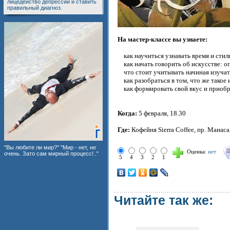
лицедейство депрессии и ставить
правильный диагноз.
На мастер-классе вы узнаете:
как научиться узнавать время и стиль
как начать говорить об искусстве: оп
что стоит учитывать начиная изучат
как разобраться в том, что же такое 
как формировать свой вкус и приобр
Когда:
5 февраля, 18.30
Где:
Кофейня Sierra Coffee, пр. Манаса,
"Вы любите ли мир?" "Мир - нет, не
Оценка:
нет
очень. Зато сам мирный процесс!.."
5
4
3
2
1
Читайте так же: