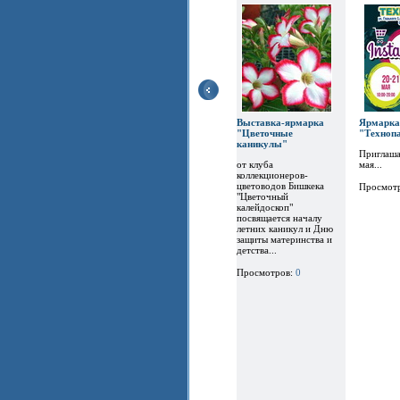
Выставка-ярмарка
Ярм
"Цветочные
"Техноп
каникулы"
Приглаша
от клуба
мая...
коллекционеров-
цветоводов Бишкека
Просмот
"Цветочный
калейдоскоп"
посвящается началу
летних каникул и Дню
защиты материнства и
детства...
Просмотров:
0