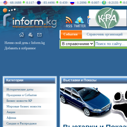
68.1688
0.117
85.4496
0.439
1.2096
0.007
0.2135
0.
События
Справочник организаций
Начни свой день с Inform.kg
Добавить в избранное
Категории
Выставки и Показы
Исторические даты
Праздники и События
Бизнес новости КР
Мировые бизнес новости
Акции
Афиша
Скидки и Распродажи