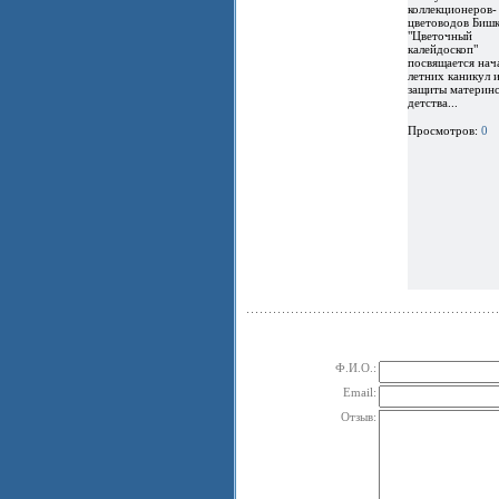
коллекционеров-
цветоводов Бишк
"Цветочный
калейдоскоп"
посвящается нач
летних каникул 
защиты материнс
детства...
Просмотров:
0
Ф.И.О.:
Email:
Отзыв: