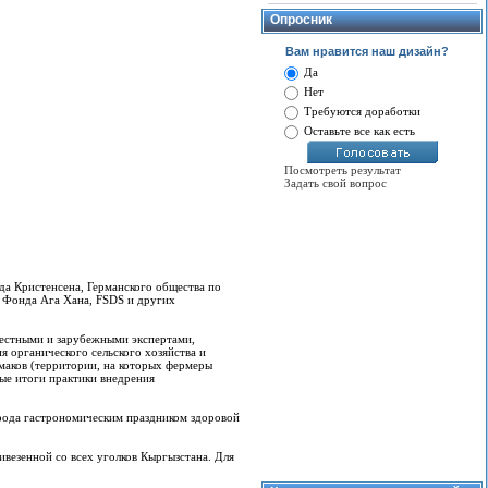
Опросник
Вам нравится наш дизайн?
Да
Нет
Требуются доработки
Оставьте все как есть
Посмотреть результат
Задать свой вопрос
да Кристенсена, Германского общества по
 Фонда Ага Хана, FSDS и других
местными и зарубежными экспертами,
 органического сельского хозяйства и
маков (территории, на которых фермеры
вые итоги практики внедрения
рода гастрономическим праздником здоровой
везенной со всех уголков Кыргызстана. Для