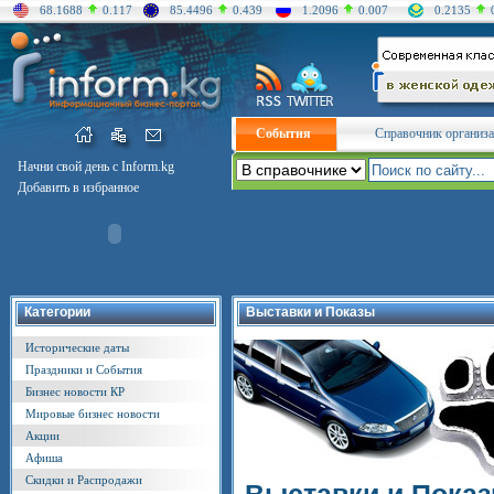
68.1688
0.117
85.4496
0.439
1.2096
0.007
0.2135
События
Справочник организ
Начни свой день с Inform.kg
Добавить в избранное
Категории
Выставки и Показы
Исторические даты
Праздники и События
Бизнес новости КР
Мировые бизнес новости
Акции
Афиша
Скидки и Распродажи