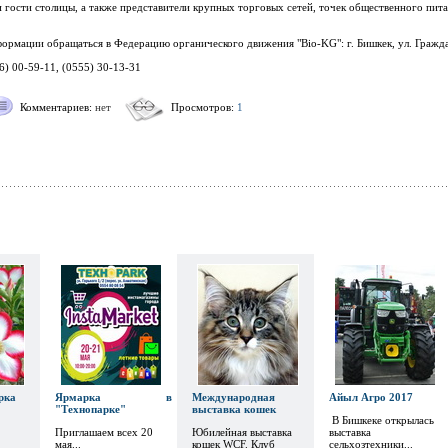
 гости столицы, а также представители крупных торговых сетей, точек общественного пит
рмации обращаться в Федерацию органического движения "Bio-KG": г. Бишкек, ул. Гражда
56) 00-59-11, (0555) 30-13-31
Комментариев:
нет
Просмотров:
1
рка
Ярмарка в
Международная
Айыл Агро 2017
"Технопарке"
выставка кошек
В Бишкеке открылась
Приглашаем всех 20
Юбилейная выставка
выставка
мая...
кошек WCF. Клуб
сельхозтехники...