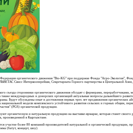
 Федерация органического движения "Bio-KG" при поддержке Фонда "Агро-Экология", Фон
ЬВЕТАС Свисс Интеркооперейшн, Секретариата Горного партнерства в Центральной Азии,
кого съезда сторонники органического движения обсудят с фермерами, переработчиками, 
а также международных и донорских организаций актуальные вопросы дальнейшего развития
траны. Будут обсуждены опыт и достижения первых трех лет продвижения органических ай
как национальной модели комплексного устойчивого развития сельских и горных общин, пер
частия" (PGS) органической продукции.
уют органическую и натуральную продукцию на выставке-ярмарке, которая станет своего 
, произведенной в Кыргызстане.
тся участие более 80 компаний-производителей натуральной и органической продукции, при
мма (батут, концерт, шоу).