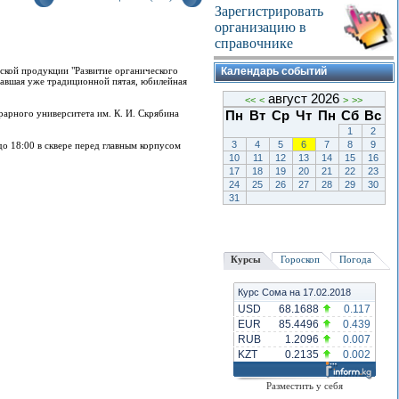
Зарегистрировать
организацию в
справочнике
еской продукции "Развитие органического
Календарь событий
ставшая уже традиционной пятая, юбилейная
август 2026
<<
<
>
>>
рарного университета им. К. И. Скрябина
Пн
Вт
Ср
Чт
Пн
Сб
Вс
1
2
3
4
5
6
7
8
9
до 18:00 в сквере перед главным корпусом
10
11
12
13
14
15
16
17
18
19
20
21
22
23
24
25
26
27
28
29
30
31
Курсы
Гороскоп
Погода
Курс Сома на 17.02.2018
USD
68.1688
0.117
EUR
85.4496
0.439
RUB
1.2096
0.007
KZT
0.2135
0.002
Разместить у себя