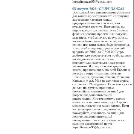
lopezfinanzas95@gmail.com
05 Августа 2026 | GRUPFINANZAS
Воспользуйтесь финансовыми услугами
для ваших проектовrnrnЭто сообщение
адресовано частным лицам,
предпринимателям или всем, кто
нуждается в кредите. Возможно, вы
ищете кредит для перезапуска бизнеса,
финансирования проекта или покупки
квартиры, чтобы начать новую жизнь,
но ваши банки внесли вас в черный
список или ваша заявка была отклонена.
Я частный кредитор, предлагающий
кредиты от 2000 до 7 500 000 евро
любому, кто соответствует требованиям,
но вы должны быть честным,
порядочным, разумным и надежным
человеком. Я предоставляю кредиты
людям, проживающим по всей Европе и
по всему миру (Франция, Бельгия,
Швейцария, Румыния, Италия, Испания,
Канада и т. д.). Моя процентная ставка
составляет 2% годовых. Если вам нужны
деньги по другим причинам,
пожалуйста, свяжитесь со мной для
получения дополнительной
информации. Я готов помочь своим
клиентам в течение максимум 3 дней с
момента получения вашей заявки. Если
вас заинтересовало предложение,
пожалуйста, свяжитесь со мной для
получения дополнительной
информации. Вы можете связаться с
нами по электронной почте:
lopezfinanzas95@gmail.com