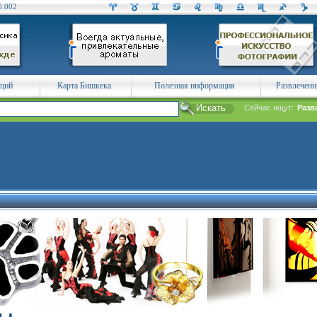
0.002
аций
Карта Бишкека
Полезная информация
Развлечени
Сейчас ищут:
Разв