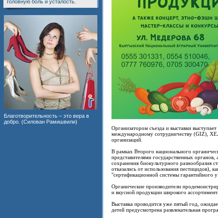
головную боль и усталость.
Благотворительность – это вера в
добро. (Силован Рамишвили)
Организатором съезда и выставки выступает
международному сотрудничеству (GIZ), ХЕЛ
организаций.
В рамках Второго национального органичес
представителями государственных органов, 
сохранения биокультурного разнообразия с
отказались от использования пестицидов), 
"сертификационной системы гарантийного у
Органические производители продемонстрир
и вкусной продукции широкого ассортимента
Выставка проводится уже пятый год, ожидае
детей предусмотрена развлекательная програ