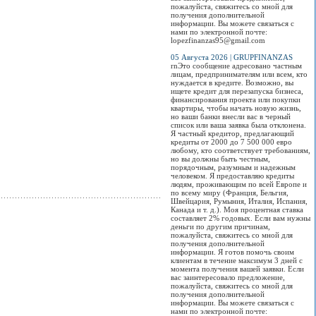
выставка, в рамках
международная
ярмарка комнатных
Пре
пожалуйста, свяжитесь со мной для
которой свои услуги
туристическая
цветов и растений от
фот
получения дополнительной
традиционно
выставка-ярмарка...
клуба коллекционеров-
вет
информации. Вы можете связаться с
демонстрируют
цветоводов Бишкека...
Оте
нами по электронной почте:
ведущие представители
Просмотров:
0
lopezfinanzas95@gmail.com
свадебной и ивент
Просмотров:
0
Про
индустрии...
05 Августа 2026 | GRUPFINANZAS
rnЭто сообщение адресовано частным
Просмотров:
0
лицам, предпринимателям или всем, кто
нуждается в кредите. Возможно, вы
ищете кредит для перезапуска бизнеса,
финансирования проекта или покупки
квартиры, чтобы начать новую жизнь,
но ваши банки внесли вас в черный
список или ваша заявка была отклонена.
Я частный кредитор, предлагающий
кредиты от 2000 до 7 500 000 евро
любому, кто соответствует требованиям,
но вы должны быть честным,
порядочным, разумным и надежным
человеком. Я предоставляю кредиты
людям, проживающим по всей Европе и
по всему миру (Франция, Бельгия,
Швейцария, Румыния, Италия, Испания,
Канада и т. д.). Моя процентная ставка
составляет 2% годовых. Если вам нужны
деньги по другим причинам,
пожалуйста, свяжитесь со мной для
получения дополнительной
информации. Я готов помочь своим
клиентам в течение максимум 3 дней с
момента получения вашей заявки. Если
вас заинтересовало предложение,
пожалуйста, свяжитесь со мной для
получения дополнительной
информации. Вы можете связаться с
нами по электронной почте: