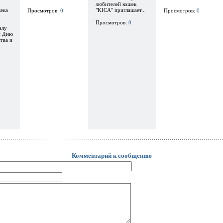
любителей кошек
ека
"KICA" приглашает...
Просмотров:
0
Просмотров:
0
Просмотров:
0
алу
и Дню
тва и
Комментарий к сообщению