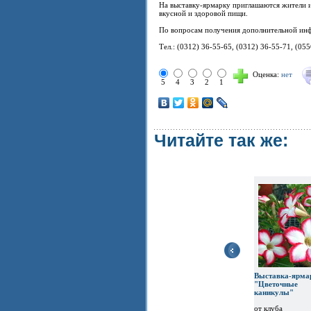
На выставку-ярмарку приглашаются жители и
вкусной и здоровой пищи.
По вопросам получения дополнительной инфо
Тел.: (0312) 36-55-65, (0312) 36-55-71, (05
Оценка:
нет
5
4
3
2
1
Читайте так же:
Выставка-ярма
"Цветочные
каникулы"
от клуба