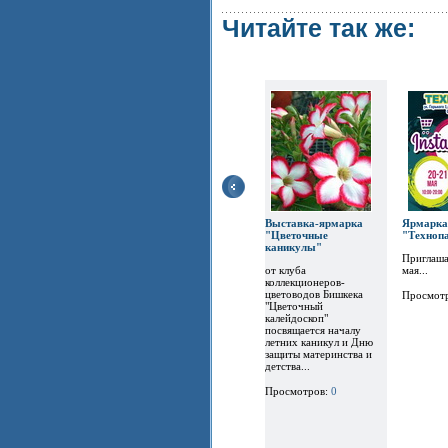
Читайте так же:
Выставка-ярмарка
Ярм
"Цветочные
"Техноп
каникулы"
Приглаша
от клуба
мая...
коллекционеров-
цветоводов Бишкека
Просмот
"Цветочный
калейдоскоп"
посвящается началу
летних каникул и Дню
защиты материнства и
детства...
Просмотров:
0