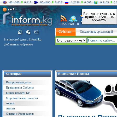
68.1688
0.117
85.4496
0.439
1.2096
0.007
0.2135
0.
События
Справочник организаций
Начни свой день с Inform.kg
Добавить в избранное
Категории
Выставки и Показы
Исторические даты
Праздники и События
Бизнес новости КР
Мировые бизнес новости
Акции
Афиша
Скидки и Распродажи