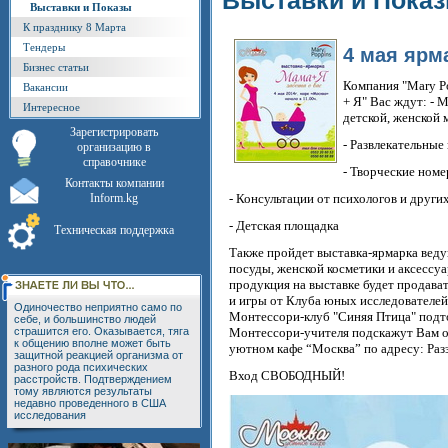
Выставки и Пока
Выставки и Показы
К празднику 8 Марта
Тендеры
4 мая ярм
Бизнес статьи
Компания "Mary P
Вакансии
+ Я" Вас ждут: - 
Интересное
детской, женской
Зарегистрировать
- Развлекательные
организацию в
справочнике
- Творческие ном
Контакты компании
Inform.kg
- Консультации от психологов и друг
- Детская площадка
Техническая поддержка
Также пройдет выставка-ярмарка веду
посуды, женской косметики и аксессуа
продукция на выставке будет продава
и игры от Клуба юных исследователей 
Одиночество неприятно само по
Монтессори-клуб "Синяя Птица" подт
себе, и большинство людей
страшится его. Оказывается, тяга
Монтессори-учителя подскажут Вам о
к общению вполне может быть
уютном кафе “Москва” по адресу: Разз
защитной реакцией организма от
разного рода психических
Вход СВОБОДНЫЙ!
расстройств. Подтверждением
тому являются результаты
недавно проведенного в США
исследования