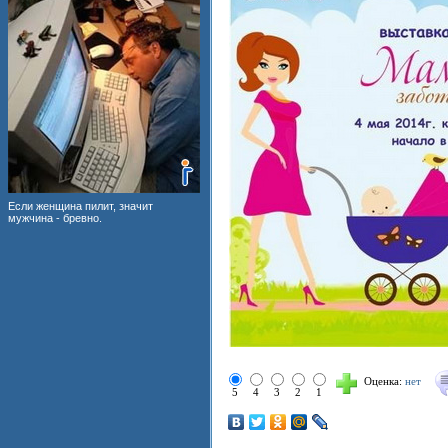
Если женщина пилит, значит
мужчина - бревно.
Оценка:
нет
5
4
3
2
1