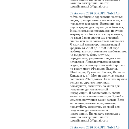
нами по электронной почте:
lopezfinanzas95@gmail.com
05 Августа 2026 | GRUPFINANZAS
rnЭто сообщение адресовано частным
лицам, предпринимателям или всем, кто
нуждается в кредите. Возможно, вы
ищете кредит для перезапуска бизнеса,
финансирования проекта или покупки
квартиры, чтобы начать новую жизнь,
но ваши банки внесли вас в черный
список или ваша заявка была отклонена.
Я частный кредитор, предлагающий
кредиты от 2000 до 7 500 000 евро
любому, кто соответствует требованиям,
но вы должны быть честным,
порядочным, разумным и надежным
человеком. Я предоставляю кредиты
людям, проживающим по всей Европе и
по всему миру (Франция, Бельгия,
Швейцария, Румыния, Италия, Испания,
Канада и т. д.). Моя процентная ставка
составляет 2% годовых. Если вам нужны
деньги по другим причинам,
пожалуйста, свяжитесь со мной для
получения дополнительной
информации. Я готов помочь своим
клиентам в течение максимум 3 дней с
момента получения вашей заявки. Если
вас заинтересовало предложение,
пожалуйста, свяжитесь со мной для
получения дополнительной
информации. Вы можете связаться с
нами по электронной почте:
lopezfinanzas95@gmail.com
05 Августа 2026 | GRUPFINANZAS