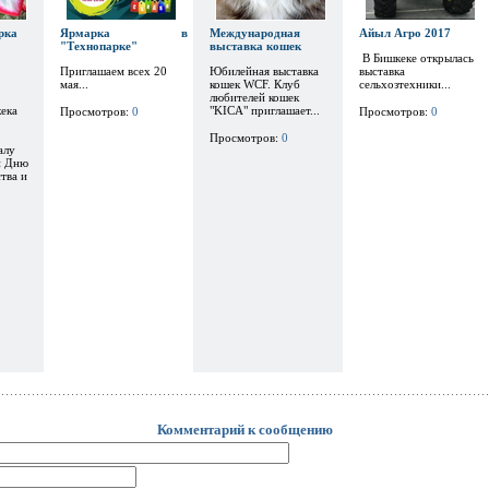
рка
Ярмарка в
Международная
Айыл Агро 2017
"Технопарке"
выставка кошек
В Бишкеке открылась
Приглашаем всех 20
Юбилейная выставка
выставка
мая...
кошек WCF. Клуб
сельхозтехники...
любителей кошек
ека
"KICA" приглашает...
Просмотров:
0
Просмотров:
0
Просмотров:
0
алу
и Дню
тва и
Комментарий к сообщению