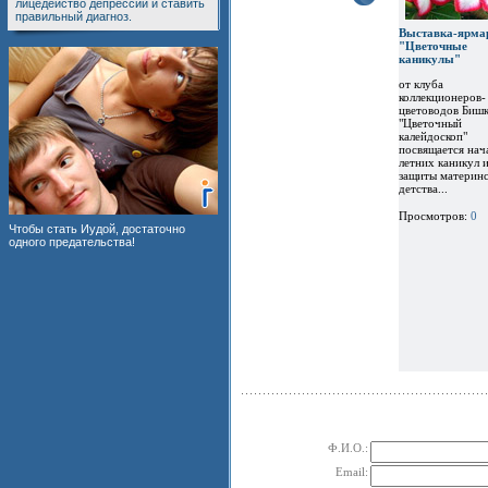
лицедейство депрессии и ставить
правильный диагноз.
Выставка-ярма
"Цветочные
каникулы"
от клуба
коллекционеров-
цветоводов Бишк
"Цветочный
калейдоскоп"
посвящается нач
летних каникул 
защиты материнс
детства...
Просмотров:
0
Чтобы стать Иудой, достаточно
одного предательства!
Ф.И.О.:
Email: