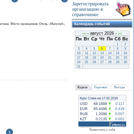
Зарегистрировать
организацию в
справочнике
стана. Место проведения: Отель «Maryotel»,
Календарь событий
август 2026
<<
<
>
>>
Пн
Вт
Ср
Чт
Пн
Сб
Вс
1
2
3
4
5
6
7
8
9
10
11
12
13
14
15
16
17
18
19
20
21
22
23
24
25
26
27
28
29
30
31
Курсы
Гороскоп
Погода
Курс Сома на 17.02.2018
USD
68.1688
0.117
EUR
85.4496
0.439
RUB
1.2096
0.007
KZT
0.2135
0.002
Разместить у себя