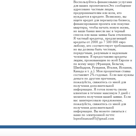
Воспользуйтесь финансовыми услугами
для ваших проектовrnrnЭто сообщение
адресовано частным лицам,
предпринимателям или всем, кто
нуждается в кредите. Возможно, вы
ищете кредит для перезапуска бизнеса,
финансирования проекта или покупки
квартиры, чтобы начать новую жизнь,
но ваши банки внесли вас в черный
список или ваша заявка была отклонена.
Я частный кредитор, предлагающий
кредиты от 2000 до 7 500 000 евро
любому, кто соответствует требованиям,
но вы должны быть честным,
порядочным, разумным и надежным
человеком. Я предоставляю кредиты
людям, проживающим по всей Европе и
по всему миру (Франция, Бельгия,
Швейцария, Румыния, Италия, Испания,
Канада и т. д.). Моя процентная ставка
составляет 2% годовых. Если вам нужны
деньги по другим причинам,
пожалуйста, свяжитесь со мной для
получения дополнительной
информации. Я готов помочь своим
клиентам в течение максимум 3 дней с
момента получения вашей заявки. Если
вас заинтересовало предложение,
пожалуйста, свяжитесь со мной для
получения дополнительной
информации. Вы можете связаться с
нами по электронной почте:
lopezfinanzas95@gmail.com