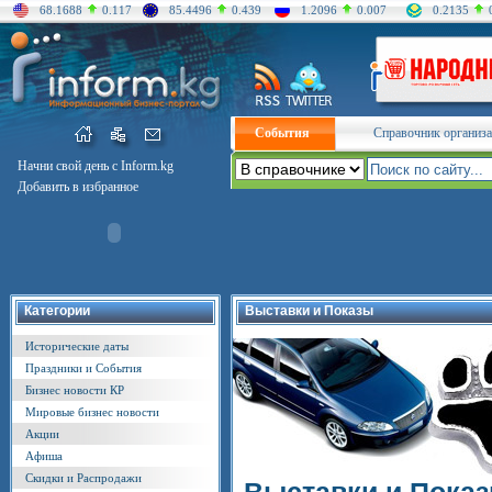
68.1688
0.117
85.4496
0.439
1.2096
0.007
0.2135
События
Справочник организ
Начни свой день с Inform.kg
Добавить в избранное
Категории
Выставки и Показы
Исторические даты
Праздники и События
Бизнес новости КР
Мировые бизнес новости
Акции
Афиша
Скидки и Распродажи