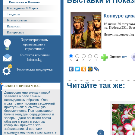
Выставки и Пока
Выставки и Показы
К празднику 8 Марта
Тендеры
Конкурс диз
Бизнес статьи
16 июня: 26 титулов
Вакансии
пр. Победы 351. Врем
Интересное
Источник:concept.kg
Зарегистрировать
организацию в
справочнике
Контакты компании
Оценка:
нет
Inform.kg
5
4
3
2
1
Техническая поддержка
Читайте так же:
Депрессия многолика и порой
заявляет о себе самым
неожиданным образом. Она
может сымитировать сердечный
приступ или: внематочную
беременность. Повторяющиеся
боли в желудке, сердцебиения и
запоры - даже опытного врача
сбивают с толку маски, за
которыми прячется это
заболевание. И все-таки
медицина научилась разгадывать