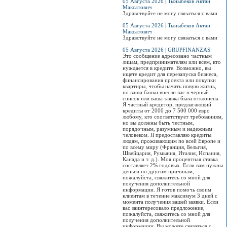
05 Августа 2026 | Тыныбеков Актан
Максатович
Здравствуйте не могу связаться с вами
05 Августа 2026 | Тыныбеков Актан
Максатович
Здравствуйте не могу связаться с вами
05 Августа 2026 | GRUPFINANZAS
Это сообщение адресовано частным
лицам, предпринимателям или всем, кто
нуждается в кредите. Возможно, вы
ищете кредит для перезапуска бизнеса,
финансирования проекта или покупки
квартиры, чтобы начать новую жизнь,
но ваши банки внесли вас в черный
список или ваша заявка была отклонена.
Я частный кредитор, предлагающий
кредиты от 2000 до 7 500 000 евро
любому, кто соответствует требованиям,
но вы должны быть честным,
порядочным, разумным и надежным
человеком. Я предоставляю кредиты
людям, проживающим по всей Европе и
по всему миру (Франция, Бельгия,
Швейцария, Румыния, Италия, Испания,
Канада и т. д.). Моя процентная ставка
составляет 2% годовых. Если вам нужны
деньги по другим причинам,
пожалуйста, свяжитесь со мной для
получения дополнительной
информации. Я готов помочь своим
клиентам в течение максимум 3 дней с
момента получения вашей заявки. Если
вас заинтересовало предложение,
пожалуйста, свяжитесь со мной для
получения дополнительной
информации. Вы можете связаться с