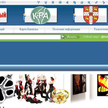
0.002
аций
Карта Бишкека
Полезная информация
Развлечени
Сейчас ищут:
Дика