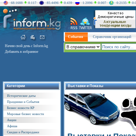
68.1688
0.117
85.4496
0.439
1.2096
0.007
0.2135
0.
События
Справочник организаций
Начни свой день с Inform.kg
Добавить в избранное
Категории
Выставки и Показы
Исторические даты
Праздники и События
Бизнес новости КР
Мировые бизнес новости
Акции
Афиша
Скидки и Распродажи