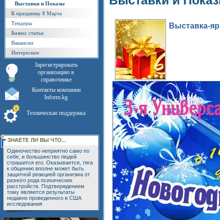
Выставки и Пока
Выставки и Показы
К празднику 8 Марта
Тендеры
Выставка-яр
Бизнес статьи
Вакансии
Интересное
Зарегистрировать
организацию в
справочнике
Контакты компании
Inform.kg
Техническая поддержка
Одиночество неприятно само по
себе, и большинство людей
страшится его. Оказывается, тяга
к общению вполне может быть
защитной реакцией организма от
разного рода психических
расстройств. Подтверждением
тому являются результаты
недавно проведенного в США
исследования