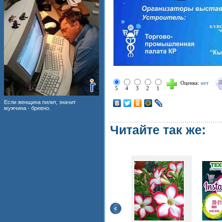
Оценка:
нет
5
4
3
2
1
Если женщина пилит, значит
мужчина - бревно.
Читайте так же: