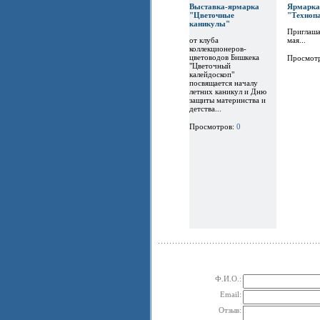
Выставка-ярмарка
Ярм
"Цветочные
"Техноп
каникулы"
Приглаша
от клуба
мая...
коллекционеров-
цветоводов Бишкека
Просмот
"Цветочный
калейдоскоп"
посвящается началу
летних каникул и Дню
защиты материнства и
детства...
Просмотров:
0
Ф.И.О.:
Email:
Отзыв: