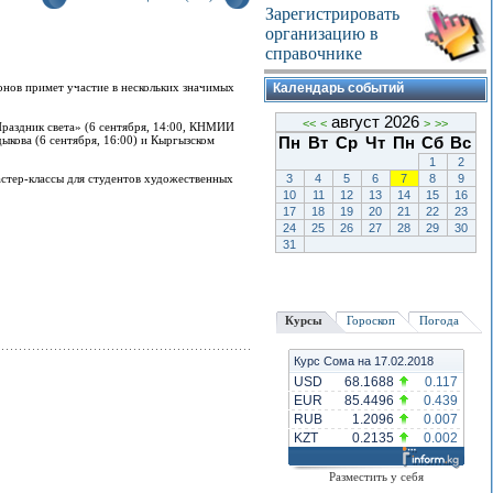
Зарегистрировать
организацию в
справочнике
нов примет участие в нескольких значимых
Календарь событий
август 2026
<<
<
>
>>
Праздник света» (6 сентября, 14:00, КНМИИ
дыкова (6 сентября, 16:00) и Кыргызском
Пн
Вт
Ср
Чт
Пн
Сб
Вс
1
2
астер-классы для студентов художественных
3
4
5
6
7
8
9
10
11
12
13
14
15
16
17
18
19
20
21
22
23
24
25
26
27
28
29
30
31
Курсы
Гороскоп
Погода
Курс Сома на 17.02.2018
USD
68.1688
0.117
EUR
85.4496
0.439
RUB
1.2096
0.007
KZT
0.2135
0.002
Разместить у себя