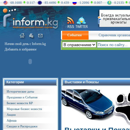
68.1688
0.117
85.4496
0.439
1.2096
0.007
0.2135
События
Справочник организ
Начни свой день с Inform.kg
Добавить в избранное
Категории
Выставки и Показы
Исторические даты
Праздники и События
Бизнес новости КР
Мировые бизнес новости
Акции
Афиша
Скидки и Распродажи