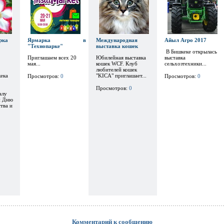
рка
Ярмарка в
Международная
Айыл Агро 2017
"Технопарке"
выставка кошек
В Бишкеке открылась
Приглашаем всех 20
Юбилейная выставка
выставка
мая...
кошек WCF. Клуб
сельхозтехники...
любителей кошек
ека
"KICA" приглашает...
Просмотров:
0
Просмотров:
0
Просмотров:
0
алу
и Дню
тва и
Комментарий к сообщению