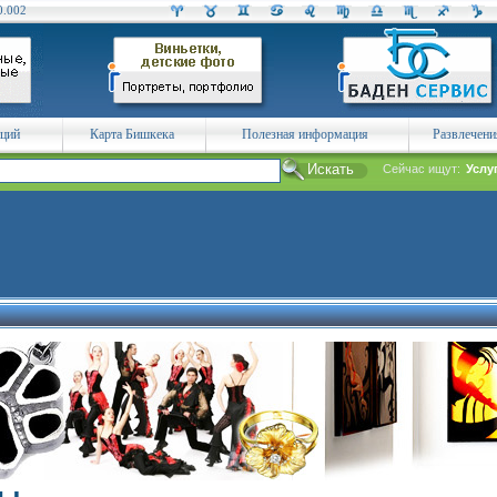
0.002
аций
Карта Бишкека
Полезная информация
Развлечени
Сейчас ищут:
Услу