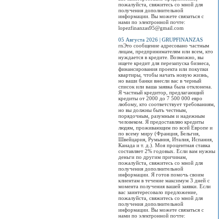
пожалуйста, свяжитесь со мной для
получения дополнительной
информации. Вы можете связаться с
нами по электронной почте:
lopezfinanzas95@gmail.com
05 Августа 2026 | GRUPFINANZAS
rnЭто сообщение адресовано частным
лицам, предпринимателям или всем, кто
нуждается в кредите. Возможно, вы
ищете кредит для перезапуска бизнеса,
финансирования проекта или покупки
квартиры, чтобы начать новую жизнь,
но ваши банки внесли вас в черный
список или ваша заявка была отклонена.
Я частный кредитор, предлагающий
кредиты от 2000 до 7 500 000 евро
любому, кто соответствует требованиям,
но вы должны быть честным,
порядочным, разумным и надежным
человеком. Я предоставляю кредиты
людям, проживающим по всей Европе и
по всему миру (Франция, Бельгия,
Швейцария, Румыния, Италия, Испания,
Канада и т. д.). Моя процентная ставка
составляет 2% годовых. Если вам нужны
деньги по другим причинам,
пожалуйста, свяжитесь со мной для
получения дополнительной
информации. Я готов помочь своим
клиентам в течение максимум 3 дней с
момента получения вашей заявки. Если
вас заинтересовало предложение,
пожалуйста, свяжитесь со мной для
получения дополнительной
информации. Вы можете связаться с
нами по электронной почте: