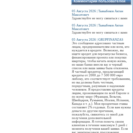
Комментарии пользователей
05 Августа 2026 | Тыныбеков Актан
Максатович
Здравствуйте не могу связаться с вами
05 Августа 2026 | Тыныбеков Актан
Максатович
Здравствуйте не могу связаться с вами
05 Августа 2026 | GRUPFINANZAS
Это сообщение адресовано частным
лицам, предпринимателям или всем, кто
нуждается в кредите. Возможно, вы
ищете кредит для перезапуска бизнеса,
финансирования проекта или покупки
квартиры, чтобы начать новую жизнь,
но ваши банки внесли вас в черный
список или ваша заявка была отклонена.
Я частный кредитор, предлагающий
кредиты от 2000 до 7 500 000 евро
любому, кто соответствует требованиям,
но вы должны быть честным,
порядочным, разумным и надежным
человеком. Я предоставляю кредиты
людям, проживающим по всей Европе и
по всему миру (Франция, Бельгия,
Швейцария, Румыния, Италия, Испания,
Канада и т. д.). Моя процентная ставка
составляет 2% годовых. Если вам нужны
деньги по другим причинам,
пожалуйста, свяжитесь со мной для
получения дополнительной
информации. Я готов помочь своим
клиентам в течение максимум 3 дней с
момента получения вашей заявки. Если
вас заинтересовало предложение,