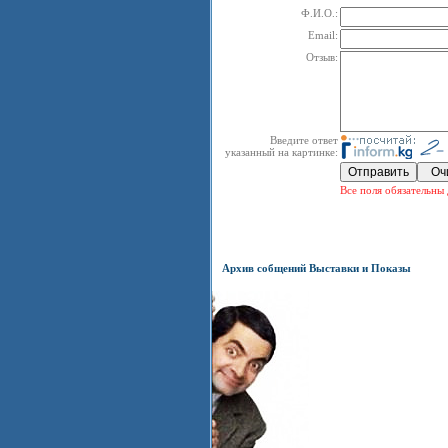
Ф.И.О.:
Email:
Отзыв:
Введите ответ
указанный на картинке:
Все поля обязательны 
Архив собщений Выставки и Показы