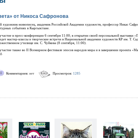
зы
вета» от Никоса Сафронова
й художник-живописец, академик Российской Академии художеств, профессор Никас Сафро
турных событиях в Кыргызстане.
участие в пресс-конференции 6 сентября 11:00; в открытии своей персональной выставки «
ведет мастер-классы и творческие встречи в Национальной академии художеств КР им. Т. Са
ожественном училище им. С. Чуйкова (8 сентября, 11:00).
участие также во II Всемирном фестивале эпосов народов мира и в завершении проекта «М
).
Комментариев:
нет
Просмотров:
1285