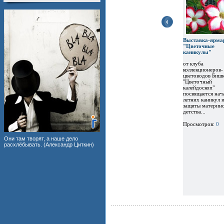
Выставка-ярма
"Цветочные
каникулы"
от клуба
коллекционеров-
цветоводов Бишк
"Цветочный
калейдоскоп"
посвящается нач
летних каникул 
защиты материнс
детства...
Просмотров:
0
Они там творят, а наше дело
расхлёбывать. (Александр Циткин)