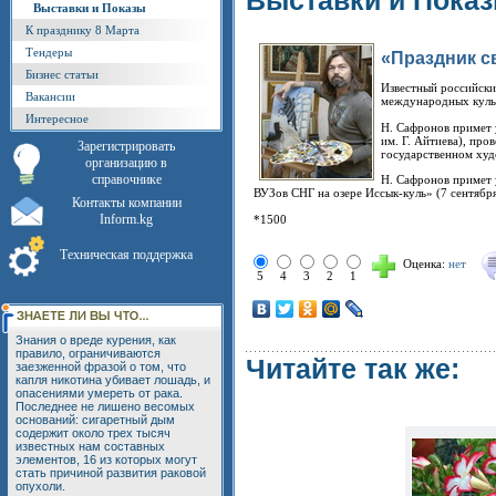
Выставки и Пока
Выставки и Показы
К празднику 8 Марта
Тендеры
«Праздник с
Бизнес статьи
Известный российски
Вакансии
международных куль
Интересное
Н. Сафронов примет 
им. Г. Айтиева), про
Зарегистрировать
государственном худ
организацию в
справочнике
Н. Сафронов примет 
ВУЗов СНГ на озере Иссык-куль» (7 сентября
Контакты компании
Inform.kg
*1500
Техническая поддержка
Оценка:
нет
5
4
3
2
1
Знания о вреде курения, как
правило, ограничиваются
Читайте так же:
заезженной фразой о том, что
капля никотина убивает лошадь, и
опасениями умереть от рака.
Последнее не лишено весомых
оснований: сигаретный дым
содержит около трех тысяч
известных нам составных
элементов, 16 из которых могут
стать причиной развития раковой
опухоли.