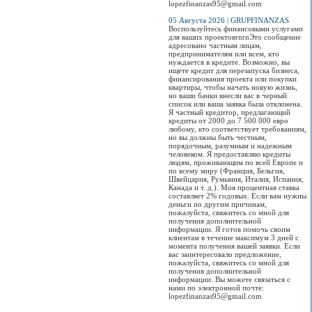
lopezfinanzas95@gmail.com
05 Августа 2026 | GRUPFINANZAS
Воспользуйтесь финансовыми услугами
для ваших проектовrnrnЭто сообщение
адресовано частным лицам,
предпринимателям или всем, кто
нуждается в кредите. Возможно, вы
ищете кредит для перезапуска бизнеса,
финансирования проекта или покупки
квартиры, чтобы начать новую жизнь,
но ваши банки внесли вас в черный
список или ваша заявка была отклонена.
Я частный кредитор, предлагающий
кредиты от 2000 до 7 500 000 евро
любому, кто соответствует требованиям,
но вы должны быть честным,
порядочным, разумным и надежным
человеком. Я предоставляю кредиты
людям, проживающим по всей Европе и
по всему миру (Франция, Бельгия,
Швейцария, Румыния, Италия, Испания,
Канада и т. д.). Моя процентная ставка
составляет 2% годовых. Если вам нужны
деньги по другим причинам,
пожалуйста, свяжитесь со мной для
получения дополнительной
информации. Я готов помочь своим
клиентам в течение максимум 3 дней с
момента получения вашей заявки. Если
вас заинтересовало предложение,
пожалуйста, свяжитесь со мной для
получения дополнительной
информации. Вы можете связаться с
нами по электронной почте:
lopezfinanzas95@gmail.com