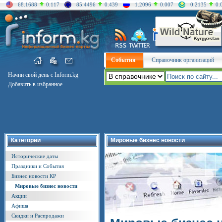
68.1688
0.117
85.4496
0.439
1.2096
0.007
0.2135
0.
События
Справочник организаций
Начни свой день с Inform.kg
Добавить в избранное
Категории
Мировые бизнес новости
Исторические даты
Праздники и События
Бизнес новости КР
Мировые бизнес новости
Акции
Афиша
Скидки и Распродажи