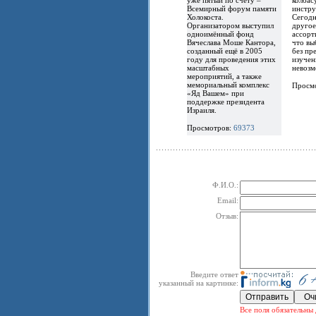
Всемирный форум памяти
инстру
Холокоста.
Сегодн
Организатором выступил
другое
одноимённый фонд
ассорт
Вячеслава Моше Кантора,
что вы
созданный ещё в 2005
без пр
году для проведения этих
изучен
масштабных
невозм
мероприятий, а также
мемориальный комплекс
Просм
«Яд Вашем» при
поддержке президента
Израиля.
Просмотров:
69373
Ф.И.О.:
Email:
Отзыв:
Введите ответ
указанный на картинке:
Все поля обязательны 