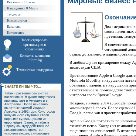
Мировые бизнес 
Выставки и Показы
К празднику 8 Марта
Тендеры
Окончание
Бизнес статьи
Два американских 
Вакансии
своих патентных 
Интересное
претензии. Теперь
Зарегистрировать
В совместном зая
организацию в
справочнике
сегодняшний день
однако до взаимного лицензирования д
Контакты компании
Inform.kg
В любом случае примирение между App
захлестнули США.
Техническая поддержка
Противостояние Apple и Google длится 
Motorola Mobility в нарушении патен
обвинила оппонента в нарушении прав 
ответственное за производство "мобил
Табак - растение семейства
интересы своей "дочки" в суде.
пасленовых. В диком виде табак
произрастает в Америке и в
Позднее, в начале 2014 г., Google про
Австралии. Попав нечаянно
компьютеров Lenovo. После сделки с 
вместо желаемой Индии в
Америку в 1492 году, Христофор
Google, равно как и проект разработки
Колумб и его спутники стали
первыми курильщиками из
Apple и Google потратили по нескольк
европейцев. Завезли табак в
взаимных исков. Каждая из компаний 
Европу как чудодейственное
лекарственное средство,
лицензионных отчислений. В итоге те
успокаивающее, снимающее
перемирие. Apple и Samsung достичь т