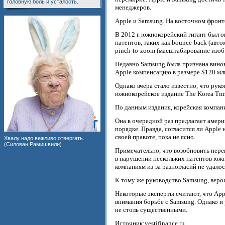
головную боль и усталость.
менеджеров.
Apple и Samsung. На восточном фронт
В 2012 г. южнокорейский гигант был 
патентов, таких как bounce-back (авт
pinch-to-zoom (масштабирование изо
Недавно Samsung была признана винов
Apple компенсацию в размере $120 мл
Однако вчера стало известно, что рук
южнокорейское издание The Korea Tim
По данным издания, корейская компан
Она в очередной раз предлагает амер
порядке. Правда, согласится ли Apple
своей правоте, пока не ясно.
Хвалу надо вежливо отвергать.
(Силован Рамишвили)
Примечательно, что возобновить пере
в нарушении нескольких патентов южн
компаниям из-за разногласий не удало
К тому же руководство Samsung, веро
Некоторые эксперты считают, что App
внимания борьбе с Samsung. Однако и
не столь существенными.
Источник:vestifinance.ru