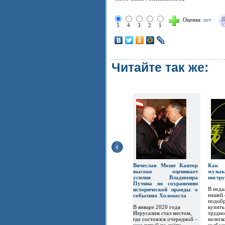
Оценка:
нет
5
4
3
2
1
Читайте так же:
Вячеслав Моше Кантор
Ка
высоко оценивает
музык
усилия Владимира
инстр
Путина по сохранению
В неда
исторической правды о
нашей 
событиях Холокоста
подобр
В январе 2020 года
купить
Иерусалим стал местом,
трудно
где состоялся очередной –
нелегк
уже пятый по счёту –
колбас