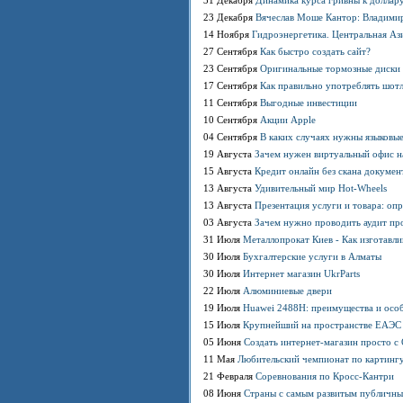
31 Декабря
Динамика курса гривны к доллару
23 Декабря
Вячеслав Моше Кантор: Владимир 
14 Ноября
Гидроэнергетика. Центральная Аз
27 Сентября
Как быстро создать сайт?
23 Сентября
Оригинальные тормозные диски н
17 Сентября
Как правильно употреблять шотла
11 Сентября
Выгодные инвестиции
10 Сентября
Акции Apple
04 Сентября
В каких случаях нужны языковы
19 Августа
Зачем нужен виртуальный офис н
15 Августа
Кредит онлайн без скана докумен
13 Августа
Удивительный мир Hot-Wheels
13 Августа
Презентация услуги и товара: оп
03 Августа
Зачем нужно проводить аудит пр
31 Июля
Металлопрокат Киев - Как изготавл
30 Июля
Бухгалтерские услуги в Алматы
30 Июля
Интернет магазин UkrParts
22 Июля
Алюминиевые двери
19 Июля
Huawei 2488H: преимущества и осо
15 Июля
Крупнейший на пространстве ЕАЭС 
05 Июня
Создать интернет-магазин просто 
11 Мая
Любительский чемпионат по картинг
21 Февраля
Соревнования по Кросс-Кантри
08 Июня
Страны с самым развитым публичны