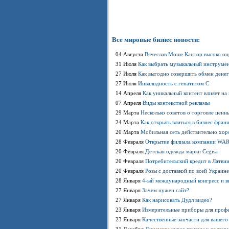
Все мировые бизнес новости:
04 Августа
Вячеслав Моше Кантор высоко оц
31 Июля
Как выбрать музыкальный инструме
27 Июля
Как выгодно совершить обмен денег
27 Июля
Инвалидность с гепатитом С
14 Апреля
Как уникальный контент влияет на
07 Апреля
Виды контекстной рекламы
29 Марта
Несколько советов о торговле цен
24 Марта
Как открыть влиться в бизнес фра
20 Марта
Мобильная сеть действительно хор
28 Февраля
Открытие филиала компании WA
20 Февраля
Детская одежда марки Cegisa
20 Февраля
Потребительский кредит в Латви
20 Февраля
Розы с доставкой по всей Украине
28 Января
4-ый международный конгресс и в
27 Января
Зачем нужен сайт?
27 Января
Как нарисовать Дудл видео?
23 Января
Измерительные приборы для проф
23 Января
Качественные запчасти для вашего