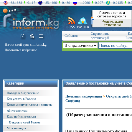
68.1688
0.117
85.4496
0.439
1.2096
0.007
0.2135
0.
Справочник
Ка
События
организаций
Биш
Начни свой день с Inform.kg
Добавить в избранное
Категории
Заявление о постановке на учет в С
Погода в Кыргызстане
Полезная информация
>
Открыть свой б
Как уехать в Россию
Соцфонд
:
Кондоминиум: плюсы и минусы
Абитуриентам
(Образец заявления о постанов
Куда пойти лечиться
Открыть свой бизнес
Моя милиция...
Начальнику Социального фонда