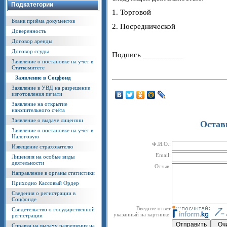
Подкатегории
1. Торговой
Бланк приёма документов
2. Посреднической
Доверенность
Договор аренды
Договор ссуды
Подпись __________
Заявление о постановке на учет в
Статкомитете
Заявление в Соцфонд
Заявление в УВД на разрешение
изготовления печати
Заявление на открытие
накопительного счёта
Заявление о выдаче лицензии
Остав
Заявление о постановке на учёт в
Налоговую
Ф.И.О.:
Извещение страхователю
Email:
Лицензия на особые виды
деятельности
Отзыв:
Направление в органы статистики
Приходно Кассовый Ордер
Сведения о регистрации в
Соцфонде
Введите ответ
Свидетельство о государственной
указанный на картинке:
регистрации
Справка на выдачу разрешения на