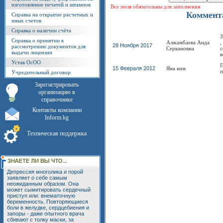
изготовление печатей и штампов
Все поля обязательны для заполнения
Коммент
Cправка на открытие расчетных и
иных счетов
Справка о наличии счёта
З
Справка о принятии к
Алжамбаева Аида
,
28 Ноября 2017
рассмотрению документов для
Серкановна
с
выдачи лицензии
в
Устав ОсОО
П
15 Февраля 2012
Яна ким
п
Учредительный договор
Зарегистрировать
организацию в
справочнике
Контакты компании
Inform.kg
Техническая поддержка
Депрессия многолика и порой
заявляет о себе самым
неожиданным образом. Она
может сымитировать сердечный
приступ или: внематочную
беременность. Повторяющиеся
боли в желудке, сердцебиения и
запоры - даже опытного врача
сбивают с толку маски, за