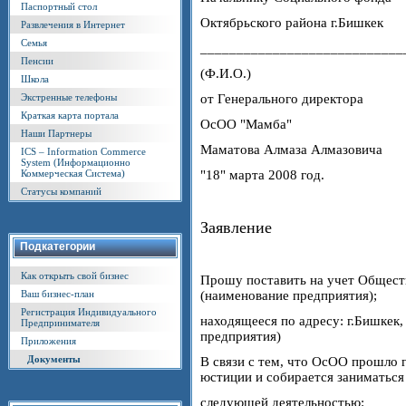
Паспортный стол
Октябрьского района г.Бишкек
Развлечения в Интернет
Семья
____________________________
Пенсии
(Ф.И.О.)
Школа
от Генерального директора
Экстренные телефоны
Краткая карта портала
ОсОО "Мамба"
Наши Партнеры
Маматова Алмаза Алмазовича
ICS – Information Commerce
System (Информационно
"18" марта 2008 год.
Коммерческая Система)
Статусы компаний
Заявление
Подкатегории
Как открыть свой бизнес
Прошу поставить на учет Общест
(наименование предприятия);
Ваш бизнес-план
Регистрация Индивидуального
находящееся по адресу: г.Бишкек,
Предпринимателя
предприятия)
Приложения
Документы
В связи с тем, что ОсОО прошло 
юстиции и собирается заниматься
следующей деятельностью: