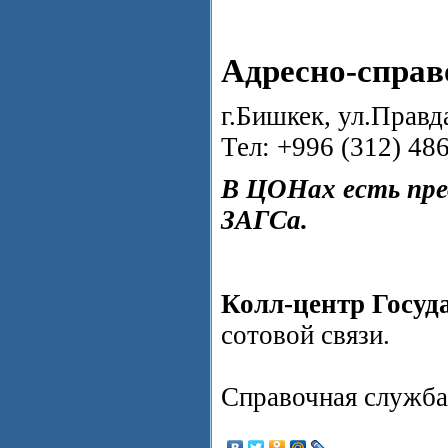
Адресно-справ
г.Бишкек, ул.Правд
Тел: +996 (312) 48
В ЦОНах есть пре
ЗАГСа.
Колл-центр Госуд
сотовой связи.
Справочная служба 