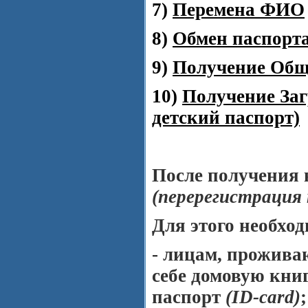
7)
Перемена ФИО
8)
Обмен паспорт
9)
Получение Обще
10)
Получение Заг
детский паспорт)
После получения
(перерегистрация
Для этого необход
- лицам, прожива
себе домовую кни
паспорт
(
ID-
card)
;