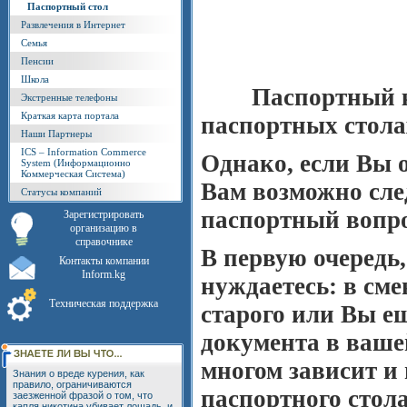
Паспортный стол
Развлечения в Интернет
Семья
Пенсии
Школа
Паспортный кризи
Экстренные телефоны
Краткая карта портала
паспортных стола
Наши Партнеры
ICS – Information Commerce
Однако, если Вы о
System (Информационно
Коммерческая Система)
Вам возможно сле
Статусы компаний
паспортный вопрос
Зарегистрировать
организацию в
справочнике
В первую очередь,
Контакты компании
Inform.kg
нуждаетесь: в сме
Техническая поддержка
старого или Вы е
документа в ваше
многом зависит и 
Знания о вреде курения, как
правило, ограничиваются
паспортного стола
заезженной фразой о том, что
капля никотина убивает лошадь, и