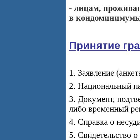
- лицам, прожива
в кондоминимумы
Принятие гра
1. Заявление (анкет
2. Национальный па
3. Документ, подтв
либо временный ре
4. Справка о несуд
5. Свидетельство о