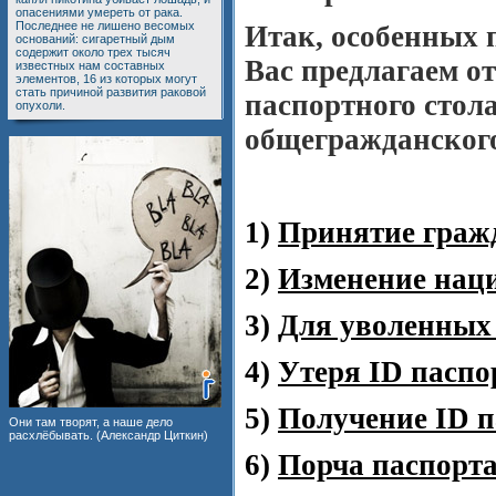
опасениями умереть от рака.
Последнее не лишено весомых
Итак, особенных 
оснований: сигаретный дым
содержит около трех тысяч
Вас предлагаем о
известных нам составных
элементов, 16 из которых могут
стать причиной развития раковой
паспортного стол
опухоли.
общегражданског
1)
Принятие граж
2)
Изменение нац
3)
Для уволенных 
4)
Утеря ID паспо
5)
Получение ID п
Они там творят, а наше дело
расхлёбывать. (Александр Циткин)
6)
Порча паспорт