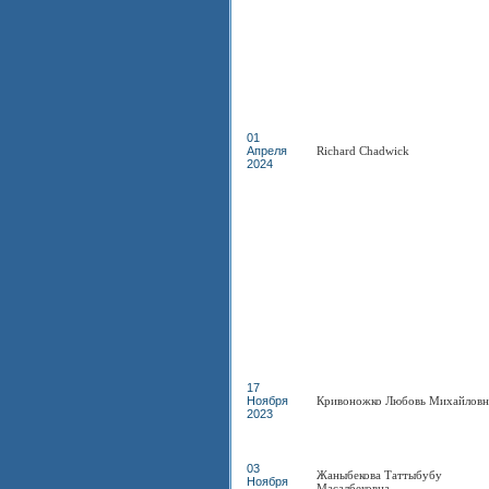
01
Апреля
Richard Chadwick
2024
17
Ноября
Кривоножко Любовь Михайловн
2023
03
Жаныбекова Таттыбубу
Ноября
Масалбековна