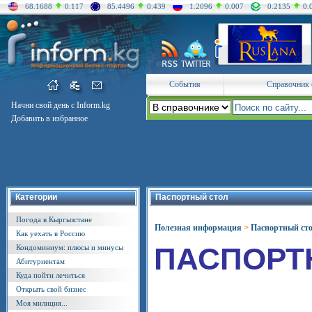
68.1688
0.117
85.4496
0.439
1.2096
0.007
0.2135
0.
События
Справочник 
Начни свой день с Inform.kg
Добавить в избранное
Категории
Паспортный стол
Погода в Кыргызстане
Полезная информация
>
Паспортный ст
Как уехать в Россию
ПАСПОРТ
Кондоминиум: плюсы и минусы
Абитуриентам
Куда пойти лечиться
Открыть свой бизнес
Моя милиция...