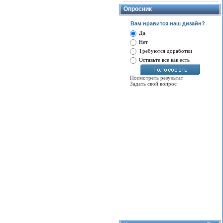
Опросник
Вам нравится наш дизайн?
Да
Нет
Требуются доработки
Оставьте все как есть
Посмотреть результат
Задать свой вопрос