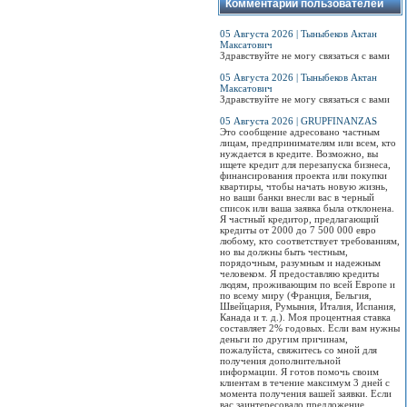
Комментарии пользователей
05 Августа 2026 | Тыныбеков Актан
Максатович
Здравствуйте не могу связаться с вами
05 Августа 2026 | Тыныбеков Актан
Максатович
Здравствуйте не могу связаться с вами
05 Августа 2026 | GRUPFINANZAS
Это сообщение адресовано частным
лицам, предпринимателям или всем, кто
нуждается в кредите. Возможно, вы
ищете кредит для перезапуска бизнеса,
финансирования проекта или покупки
квартиры, чтобы начать новую жизнь,
но ваши банки внесли вас в черный
список или ваша заявка была отклонена.
Я частный кредитор, предлагающий
кредиты от 2000 до 7 500 000 евро
любому, кто соответствует требованиям,
но вы должны быть честным,
порядочным, разумным и надежным
человеком. Я предоставляю кредиты
людям, проживающим по всей Европе и
по всему миру (Франция, Бельгия,
Швейцария, Румыния, Италия, Испания,
Канада и т. д.). Моя процентная ставка
составляет 2% годовых. Если вам нужны
деньги по другим причинам,
пожалуйста, свяжитесь со мной для
получения дополнительной
информации. Я готов помочь своим
клиентам в течение максимум 3 дней с
момента получения вашей заявки. Если
вас заинтересовало предложение,