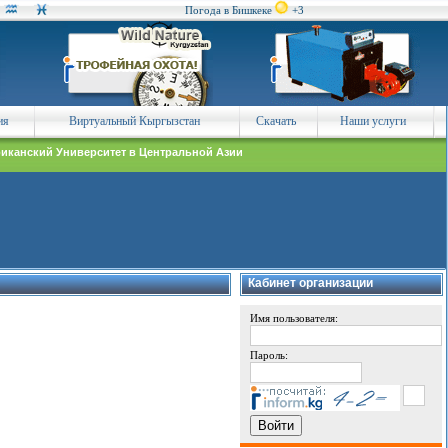
Погода в Бишкеке
+3
ия
Виртуальный Кыргызстан
Скачать
Наши услуги
иканский Университет в Центральной Азии
Кабинет организации
Имя пользователя:
Пароль: