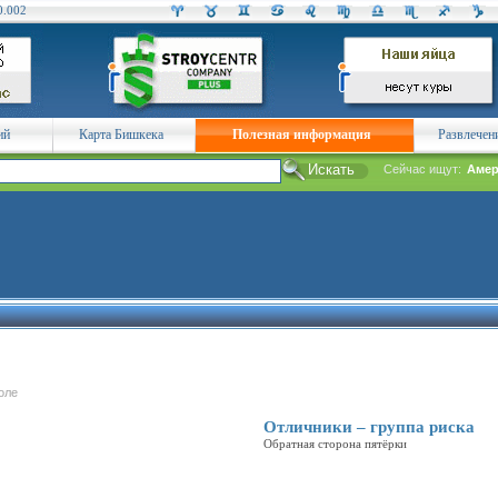
0.002
ий
Карта Бишкека
Полезная информация
Развлечен
Сейчас ищут:
Амер
оле
Отличники – группа риска
Обратная сторона пятёрки