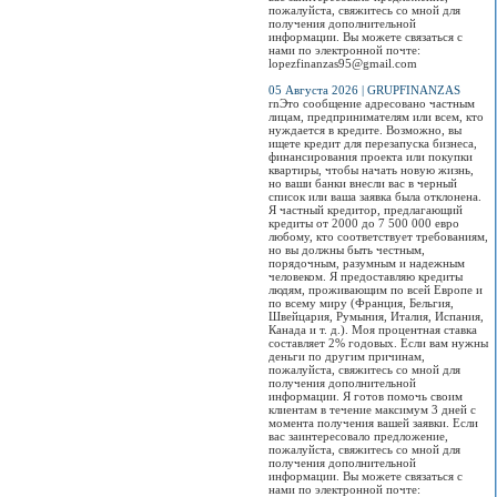
пожалуйста, свяжитесь со мной для
получения дополнительной
информации. Вы можете связаться с
нами по электронной почте:
lopezfinanzas95@gmail.com
05 Августа 2026 | GRUPFINANZAS
rnЭто сообщение адресовано частным
лицам, предпринимателям или всем, кто
нуждается в кредите. Возможно, вы
ищете кредит для перезапуска бизнеса,
финансирования проекта или покупки
квартиры, чтобы начать новую жизнь,
но ваши банки внесли вас в черный
список или ваша заявка была отклонена.
Я частный кредитор, предлагающий
кредиты от 2000 до 7 500 000 евро
любому, кто соответствует требованиям,
но вы должны быть честным,
порядочным, разумным и надежным
человеком. Я предоставляю кредиты
людям, проживающим по всей Европе и
по всему миру (Франция, Бельгия,
Швейцария, Румыния, Италия, Испания,
Канада и т. д.). Моя процентная ставка
составляет 2% годовых. Если вам нужны
деньги по другим причинам,
пожалуйста, свяжитесь со мной для
получения дополнительной
информации. Я готов помочь своим
клиентам в течение максимум 3 дней с
момента получения вашей заявки. Если
вас заинтересовало предложение,
пожалуйста, свяжитесь со мной для
получения дополнительной
информации. Вы можете связаться с
нами по электронной почте: