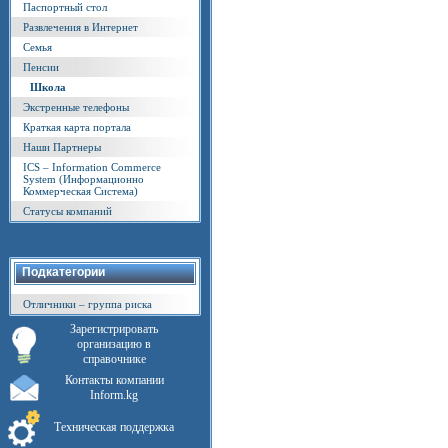
Паспортный стол
Развлечения в Интернет
Семья
Пенсии
Школа
Экстренные телефоны
Краткая карта портала
Наши Партнеры
ICS – Information Commerce
System (Информационно
Коммерческая Система)
Статусы компаний
Подкатегории
Отличники – группа риска
Зарегистрировать
организацию в
справочнике
Контакты компании
Inform.kg
Техническая поддержка