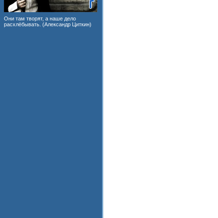
Они там творят, а наше дело
расхлёбывать. (Александр Циткин)