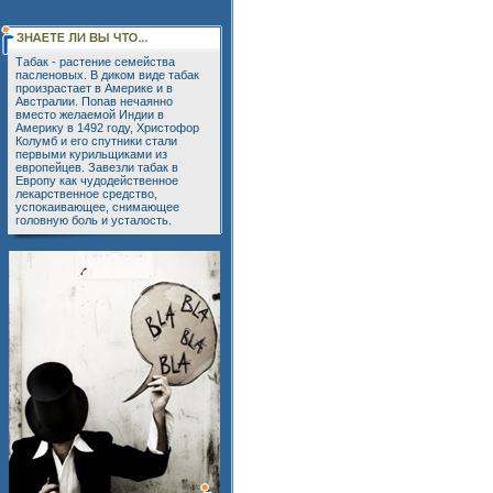
Табак - растение семейства
пасленовых. В диком виде табак
произрастает в Америке и в
Австралии. Попав нечаянно
вместо желаемой Индии в
Америку в 1492 году, Христофор
Колумб и его спутники стали
первыми курильщиками из
европейцев. Завезли табак в
Европу как чудодейственное
лекарственное средство,
успокаивающее, снимающее
головную боль и усталость.