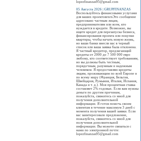
lopezfinanzas95@gmail.com
05 Августа 2026 | GRUPFINANZAS
Воспользуйтесь финансовыми услугами
для ваших проектовrnrnЭто сообщение
адресовано частным лицам,
предпринимателям или всем, кто
нуждается в кредите. Возможно, вы
ищете кредит для перезапуска бизнеса,
финансирования проекта или покупки
квартиры, чтобы начать новую жизнь,
но ваши банки внесли вас в черный
список или ваша заявка была отклонена.
Я частный кредитор, предлагающий
кредиты от 2000 до 7 500 000 евро
любому, кто соответствует требованиям,
но вы должны быть честным,
порядочным, разумным и надежным
человеком. Я предоставляю кредиты
людям, проживающим по всей Европе и
по всему миру (Франция, Бельгия,
Швейцария, Румыния, Италия, Испания,
Канада и т. д.). Моя процентная ставка
составляет 2% годовых. Если вам нужны
деньги по другим причинам,
пожалуйста, свяжитесь со мной для
получения дополнительной
информации. Я готов помочь своим
клиентам в течение максимум 3 дней с
момента получения вашей заявки. Если
вас заинтересовало предложение,
пожалуйста, свяжитесь со мной для
получения дополнительной
информации. Вы можете связаться с
нами по электронной почте:
lopezfinanzas95@gmail.com