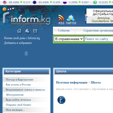
68.1688
0.117
85.4496
0.439
1.2096
0.007
0.2135
События
Справочник организац
Начни свой день с Inform.kg
Добавить в избранное
Категории
Школа
Погода в Кыргызстане
Полезная информация
>
Школа
:
Как уехать в Россию
Школа и все, что связано с обучением в шк
Кондоминиум: плюсы и минусы
Абитуриентам
Куда пойти лечиться
Открыть свой бизнес
Моя милиция...