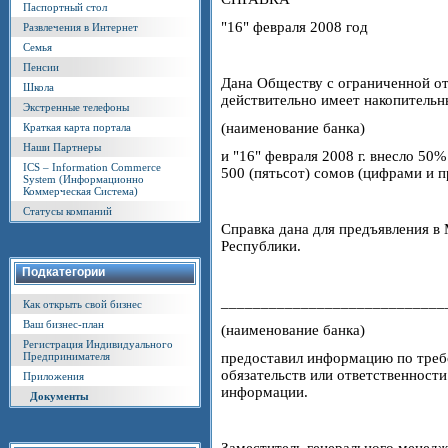
Паспортный стол
"16" февраля 2008 год
Развлечения в Интернет
Семья
Пенсии
Дана Обществу с ограниченной от
Школа
действительно имеет накопитель
Экстренные телефоны
(наименование банка)
Краткая карта портала
Наши Партнеры
и "16" февраля 2008 г. внесло 50
ICS – Information Commerce
500 (пятьсот) сомов (цифрами и 
System (Информационно
Коммерческая Система)
Статусы компаний
Справка дана для предъявления 
Республики.
Подкатегории
____________________________
Как открыть свой бизнес
Ваш бизнес-план
(наименование банка)
Регистрация Индивидуального
предоставил информацию по треб
Предпринимателя
обязательств или ответственности
Приложения
информации.
Документы
Заместитель генерального менед