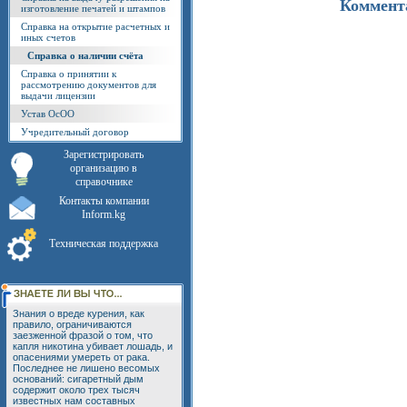
Коммент
изготовление печатей и штампов
Cправка на открытие расчетных и
иных счетов
Справка о наличии счёта
Справка о принятии к
рассмотрению документов для
выдачи лицензии
Устав ОсОО
Учредительный договор
Зарегистрировать
организацию в
справочнике
Контакты компании
Inform.kg
Техническая поддержка
Знания о вреде курения, как
правило, ограничиваются
заезженной фразой о том, что
капля никотина убивает лошадь, и
опасениями умереть от рака.
Последнее не лишено весомых
оснований: сигаретный дым
содержит около трех тысяч
известных нам составных