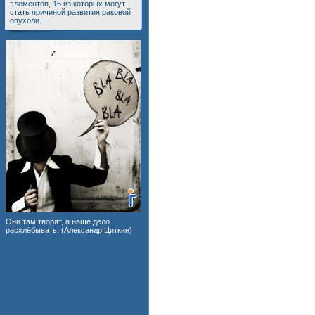
элементов, 16 из которых могут
стать причиной развития раковой
опухоли.
Они там творят, а наше дело
расхлёбывать. (Александр Циткин)