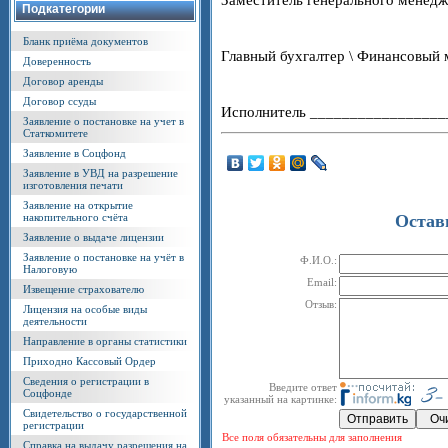
Подкатегории
Бланк приёма документов
Главный бухгалтер \ Финансовый
Доверенность
Договор аренды
Договор ссуды
Исполнитель _________________
Заявление о постановке на учет в
Статкомитете
Заявление в Соцфонд
Заявление в УВД на разрешение
изготовления печати
Заявление на открытие
накопительного счёта
Остав
Заявление о выдаче лицензии
Заявление о постановке на учёт в
Ф.И.О.:
Налоговую
Email:
Извещение страхователю
Отзыв:
Лицензия на особые виды
деятельности
Направление в органы статистики
Приходно Кассовый Ордер
Сведения о регистрации в
Введите ответ
Соцфонде
указанный на картинке:
Свидетельство о государственной
регистрации
Все поля обязательны для заполнения
Справка на выдачу разрешения на