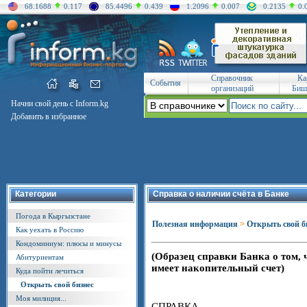
68.1688
0.117
85.4496
0.439
1.2096
0.007
0.2135
0.
Справочник
Ка
События
организаций
Биш
Начни свой день с Inform.kg
Добавить в избранное
Категории
Справка о наличии счёта в Банке
Погода в Кыргызстане
Полезная информация
>
Открыть свой б
Как уехать в Россию
Кондоминиум: плюсы и минусы
(Образец
справки Банка о том, 
Абитуриентам
имеет накопительный счет
)
Куда пойти лечиться
Открыть свой бизнес
Моя милиция...
СПРАВКА