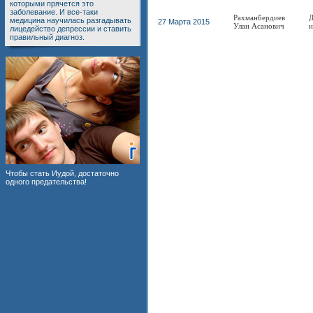
которыми прячется это
заболевание. И все-таки
Рахманбердиев
Д
медицина научилась разгадывать
27 Марта 2015
Улан Асанович
и
лицедейство депрессии и ставить
правильный диагноз.
Чтобы стать Иудой, достаточно
одного предательства!