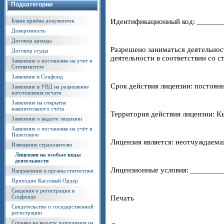
Подкатегории
Идентификационный код: ______
Бланк приёма документов
Доверенность
Договор аренды
Разрешено заниматься деятельнос
Договор ссуды
деятельности в соответствии со с
Заявление о постановке на учет в
Статкомитете
Заявление в Соцфонд
Срок действия лицензии: постоянн
Заявление в УВД на разрешение
изготовления печати
Заявление на открытие
накопительного счёта
Территория действия лицензии: К
Заявление о выдаче лицензии
Заявление о постановке на учёт в
Налоговую
Лицензия является: неотчуждаем
Извещение страхователю
Лицензия на особые виды
деятельности
Лицензионные условия: _______
Направление в органы статистики
Приходно Кассовый Ордер
Сведения о регистрации в
Соцфонде
Печать
Свидетельство о государственной
регистрации
Справка на выдачу разрешения на