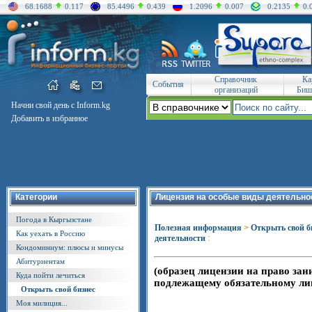
68.1688
0.117
85.4496
0.439
1.2096
0.007
0.2135
0.
Справочник
Ка
События
организаций
Биш
Начни свой день с Inform.kg
Добавить в избранное
Категории
Лицензия на особые виды деятельно
Погода в Кыргызстане
Полезная информация
>
Открыть свой б
Как уехать в Россию
деятельности
:
Кондоминиум: плюсы и минусы
Абитуриентам
(образец лицензии на право за
Куда пойти лечиться
подлежащему обязательному ли
Открыть свой бизнес
Моя милиция...