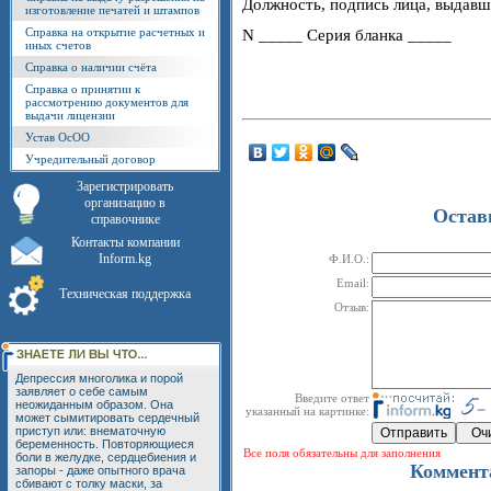
Должность, подпись лица, выдав
изготовление печатей и штампов
Cправка на открытие расчетных и
N _____ Серия бланка _____
иных счетов
Справка о наличии счёта
Справка о принятии к
рассмотрению документов для
выдачи лицензии
Устав ОсОО
Учредительный договор
Зарегистрировать
организацию в
Остав
справочнике
Контакты компании
Inform.kg
Ф.И.О.:
Email:
Техническая поддержка
Отзыв:
Депрессия многолика и порой
заявляет о себе самым
Введите ответ
неожиданным образом. Она
указанный на картинке:
может сымитировать сердечный
приступ или: внематочную
беременность. Повторяющиеся
Все поля обязательны для заполнения
боли в желудке, сердцебиения и
Коммент
запоры - даже опытного врача
сбивают с толку маски, за