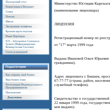
Паспортный стол
Министерство Юстиции Кыргызск
Развлечения в Интернет
(наименование лицензиара)
Семья
Пенсии
Школа
ЛИЦЕНЗИЯ
Экстренные телефоны
Краткая карта портала
Наши Партнеры
Регистрационный номер по реест
ICS – Information Commerce
System (Информационно
от "17" марта 1999 года
Коммерческая Система)
Статусы компаний
Выдана Ивановой Ольге Юрьевне (
гражданина);
Подкатегории
Как открыть свой бизнес
Адрес лицензиата г. Бишкек, прос
Ваш бизнес-план
67-77-77 (страна, район, населен
служебный телефон).
Регистрация Индивидуального
Предпринимателя
Приложения
Документы
Свидетельство о государственной
22 января 1999 года, государств
кем выдано).