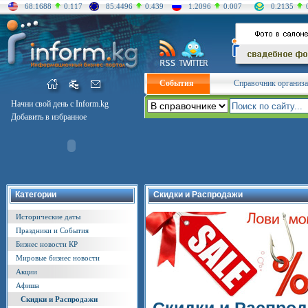
68.1688
0.117
85.4496
0.439
1.2096
0.007
0.2135
События
Справочник организ
Начни свой день с Inform.kg
Добавить в избранное
Категории
Скидки и Распродажи
Исторические даты
Праздники и События
Бизнес новости КР
Мировые бизнес новости
Акции
Афиша
Скидки и Распродажи