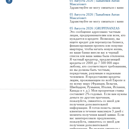
05 Августа 2026 | Тыныбеков Актан
Максатович
Здравствуйте не могу связаться с вами
РАСПРОДАЖА обуви
Праздничная
Большая Весенняя
В 
из Европы !
Ярмарка!
Распродажа в
НО
05 Августа 2026 | Тыныбеков Актан
"Эльдорадо"!
Пр
Максатович
Только 1 и 2 апреля
Ждем вас 20 и 21 марта
РА
Здравствуйте не могу связаться с вами
Максимальные
в "Технопарке"...
с 18 по 21 марта, в
"Би
СКИДКИ!..
честь весеннего
05 Августа 2026 | GRUPFINANZAS
праздника Нооруз...
Ски
Просмотров:
0
Это сообщение адресовано частным
бре
Просмотров:
0
лицам, предпринимателям или всем, кто
обу
Просмотров:
0
нуждается в кредите. Возможно, вы
ищете кредит для перезапуска бизнеса,
Про
финансирования проекта или покупки
квартиры, чтобы начать новую жизнь,
но ваши банки внесли вас в черный
список или ваша заявка была отклонена.
Я частный кредитор, предлагающий
кредиты от 2000 до 7 500 000 евро
любому, кто соответствует требованиям,
но вы должны быть честным,
порядочным, разумным и надежным
человеком. Я предоставляю кредиты
людям, проживающим по всей Европе и
по всему миру (Франция, Бельгия,
Швейцария, Румыния, Италия, Испания,
Канада и т. д.). Моя процентная ставка
составляет 2% годовых. Если вам нужны
деньги по другим причинам,
пожалуйста, свяжитесь со мной для
получения дополнительной
информации. Я готов помочь своим
клиентам в течение максимум 3 дней с
момента получения вашей заявки. Если
вас заинтересовало предложение,
пожалуйста, свяжитесь со мной для
получения дополнительной
информации. Вы можете связаться с