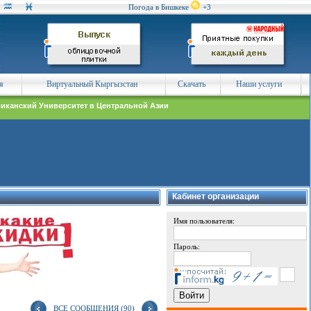
Погода в Бишкеке
+3
я
Виртуальный Кыргызстан
Скачать
Наши услуги
иканский Университет в Центральной Азии
Кабинет организации
Имя пользователя:
Пароль:
ВСЕ СООБЩЕНИЯ (90)