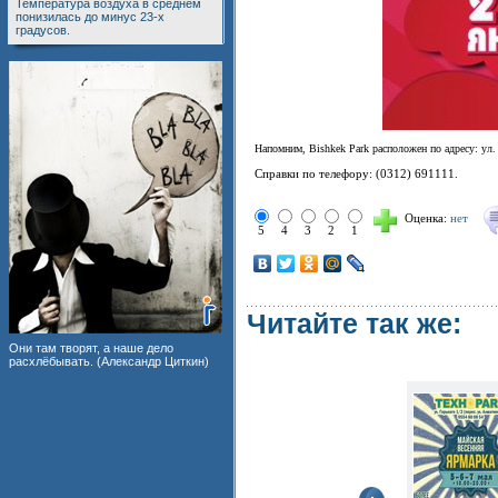
Температура воздуха в среднем
понизилась до минус 23-х
градусов.
Напомним, Bishkek Park расположен по адресу: ул. 
Справки по телефору: (0312) 691111.
Оценка:
нет
5
4
3
2
1
Читайте так же:
Они там творят, а наше дело
расхлёбывать. (Александр Циткин)