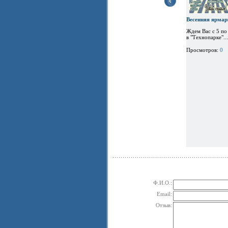
Весенняя ярмар
Ждем Вас с 5 по
в "Технопарке"...
Просмотров:
0
Ф.И.О.:
Email:
Отзыв: