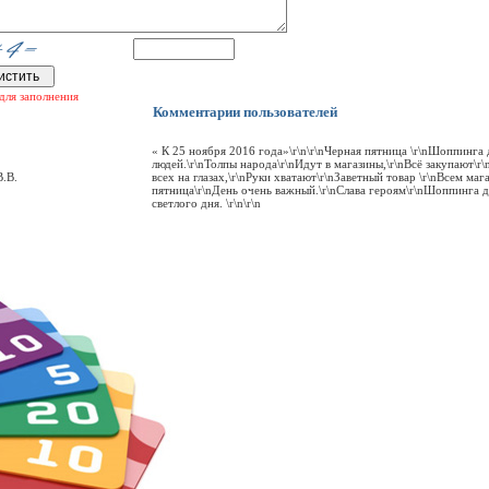
для заполнения
Комментарии пользователей
« К 25 ноября 2016 года»\r\n\r\nЧерная пятница \r\nШоппинга
людей.\r\nТолпы народа\r\nИдут в магазины,\r\nВсё закупают\r\
В.В.
всех на глазах,\r\nРуки хватают\r\nЗаветный товар \r\nВсем ма
пятница\r\nДень очень важный.\r\nСлава героям\r\nШоппинга 
светлого дня. \r\n\r\n