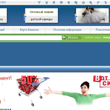
0.002
аций
Карта Бишкека
Полезная информация
Развлечени
Сейчас ищут:
Амер