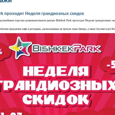
дажи
ark проходит Неделя грандиозных скидок
 крупнейшем торгово-развлекательном центре Bishkek Park проходит Неделя грандиозных ск
.
тителям предлагают кафе и рестораны, расположенные на третьем этаже Центра, а также
боулинг-клуб Bis