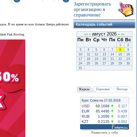
Зарегистрировать
организацию в
справочнике
идок. В
Календарь событий
это время во всех бутиках Центра действуют
август 2026
<<
<
>
>>
hkek Park Bowling.
Пн
Вт
Ср
Чт
Пн
Сб
Вс
1
2
3
4
5
6
7
8
9
10
11
12
13
14
15
16
17
18
19
20
21
22
23
24
25
26
27
28
29
30
31
Курсы
Гороскоп
Погода
Курс Сома на 17.02.2018
USD
68.1688
0.117
EUR
85.4496
0.439
RUB
1.2096
0.007
KZT
0.2135
0.002
Разместить у себя