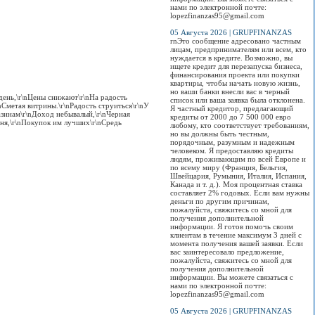
нами по электронной почте:
lopezfinanzas95@gmail.com
05 Августа 2026 | GRUPFINANZAS
rnЭто сообщение адресовано частным
лицам, предпринимателям или всем, кто
нуждается в кредите. Возможно, вы
ищете кредит для перезапуска бизнеса,
финансирования проекта или покупки
квартиры, чтобы начать новую жизнь,
но ваши банки внесли вас в черный
 день,\r\nЦены снижают\r\nНа радость
список или ваша заявка была отклонена.
nСметая витрины.\r\nРадость струиться\r\nУ
Я частный кредитор, предлагающий
газинам\r\nДоход небывалый,\r\nЧерная
кредиты от 2000 до 7 500 000 евро
дня,\r\nПокупок им лучших\r\nСредь
любому, кто соответствует требованиям,
но вы должны быть честным,
порядочным, разумным и надежным
человеком. Я предоставляю кредиты
людям, проживающим по всей Европе и
по всему миру (Франция, Бельгия,
Швейцария, Румыния, Италия, Испания,
Канада и т. д.). Моя процентная ставка
составляет 2% годовых. Если вам нужны
деньги по другим причинам,
пожалуйста, свяжитесь со мной для
получения дополнительной
информации. Я готов помочь своим
клиентам в течение максимум 3 дней с
момента получения вашей заявки. Если
вас заинтересовало предложение,
пожалуйста, свяжитесь со мной для
получения дополнительной
информации. Вы можете связаться с
нами по электронной почте:
lopezfinanzas95@gmail.com
05 Августа 2026 | GRUPFINANZAS