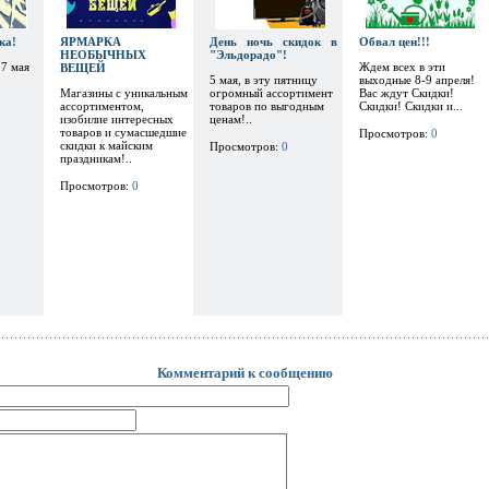
ка!
ЯРМАРКА
День ночь скидок в
Обвал цен!!!
НЕОБЫЧНЫХ
"Эльдорадо"!
 7 мая
Ждем всех в эти
ВЕЩЕЙ
5 мая, в эту пятницу
выходные 8-9 апреля!
Магазины с уникальным
огромный ассортимент
Вас ждут Скидки!
ассортиментом,
товаров по выгодным
Скидки! Скидки и...
изобилие интересных
ценам!..
товаров и сумасшедшие
Просмотров:
0
скидки к майским
Просмотров:
0
праздникам!..
Просмотров:
0
Комментарий к сообщению