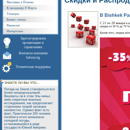
Скидки и Распро
Выставки и Показы
К празднику 8 Марта
Тендеры
В Bishkek P
Бизнес статьи
С 21 по 28 января в
Вакансии
скидки от 30 % до 70 %
Интересное
Кроме того, скидки посе
Зарегистрировать
организацию в
справочнике
Контакты компании
Inform.kg
Техническая поддержка
Погода на Земле становиться все
более непредсказуемой.
Виноваты ли в этом Эль-ниньо
либо секретные военные
исследования, как предполагают
сторонники теорий заговора-
неизвестно. Однако факт есть
факт. Практически 200 человек
погибли в итоге аномально
холодной погоды,
установившейся в ряде
государств Южной Америки.