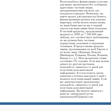
Воспользуйтесь финансовыми услугами
для ваших проектовrnrnЭто сообщение
адресовано частным лицам,
предпринимателям или всем, кто
нуждается в кредите. Возможно, вы
ищете кредит для перезапуска бизнеса,
финансирования проекта или покупки
квартиры, чтобы начать новую жизнь,
но ваши банки внесли вас в черный
список или ваша заявка была отклонена.
Я частный кредитор, предлагающий
кредиты от 2000 до 7 500 000 евро
любому, кто соответствует требованиям,
но вы должны быть честным,
порядочным, разумным и надежным
человеком. Я предоставляю кредиты
людям, проживающим по всей Европе и
по всему миру (Франция, Бельгия,
Швейцария, Румыния, Италия, Испания,
Канада и т. д.). Моя процентная ставка
составляет 2% годовых. Если вам нужны
деньги по другим причинам,
пожалуйста, свяжитесь со мной для
получения дополнительной
информации. Я готов помочь своим
клиентам в течение максимум 3 дней с
момента получения вашей заявки. Если
вас заинтересовало предложение,
пожалуйста, свяжитесь со мной для
получения дополнительной
информации. Вы можете связаться с
нами по электронной почте:
lopezfinanzas95@gmail.com