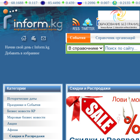
68.1688
0.117
85.4496
0.439
1.2096
0.007
0.2135
0.
События
Справочник организаций
Начни свой день с Inform.kg
Добавить в избранное
Категории
Скидки и Распродажи
Исторические даты
Праздники и События
Бизнес новости КР
Мировые бизнес новости
Акции
Афиша
Скидки и Распродажи