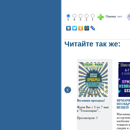
Оценка:
нет
5
4
3
2
1
Читайте так же:
Весенняя ярмарка!
ЯРМАР
НЕОБЫ
Ждем Вас с 5 по 7 мая
ВЕЩЕЙ
в "Технопарке"...
Магазины
ассортим
Просмотров:
0
изобилие
товаров 
скидки к