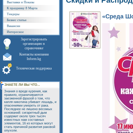
Скидки и Распро
Выставки и Показы
К празднику 8 Марта
Тендеры
«Среда Шо
Бизнес статьи
Вакансии
Интересное
Зарегистрировать
организацию в
справочнике
Контакты компании
Inform.kg
Техническая поддержка
Знания о вреде курения, как
правило, ограничиваются
заезженной фразой о том, что
капля никотина убивает лошадь, и
опасениями умереть от рака.
Последнее не лишено весомых
оснований: сигаретный дым
содержит около трех тысяч
известных нам составных
элементов, 16 из которых могут
стать причиной развития раковой
опухоли.