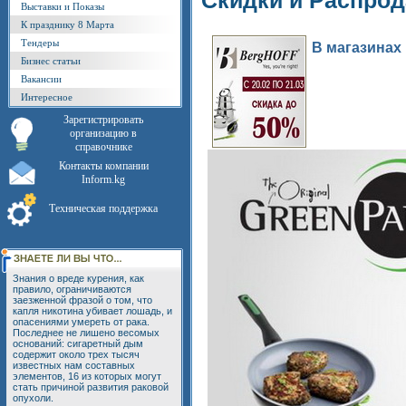
Скидки и Распро
Выставки и Показы
К празднику 8 Марта
Тендеры
В магазинах
Бизнес статьи
Вакансии
Интересное
Зарегистрировать
организацию в
справочнике
Контакты компании
Inform.kg
Техническая поддержка
Знания о вреде курения, как
правило, ограничиваются
заезженной фразой о том, что
капля никотина убивает лошадь, и
опасениями умереть от рака.
Последнее не лишено весомых
оснований: сигаретный дым
содержит около трех тысяч
известных нам составных
элементов, 16 из которых могут
стать причиной развития раковой
опухоли.