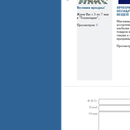
Весенняя ярмарка!
ЯРМАР
НЕОБЫ
Ждем Вас с 5 по 7 мая
ВЕЩЕЙ
в "Технопарке"...
Магазины
ассортим
Просмотров:
0
изобилие
товаров 
скидки к
праздника
Просмот
Ф.И.О.:
Email:
Отзыв: