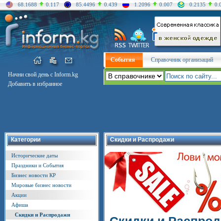
68.1688
0.117
85.4496
0.439
1.2096
0.007
0.2135
0.
События
Справочник организаций
Начни свой день с Inform.kg
Добавить в избранное
Категории
Скидки и Распродажи
Исторические даты
Праздники и События
Бизнес новости КР
Мировые бизнес новости
Акции
Афиша
Скидки и Распродажи