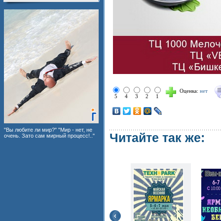
Оценка:
нет
5
4
3
2
1
"Вы любите ли мир?" "Мир - нет, не
Читайте так же:
очень. Зато сам мирный процесс!.."