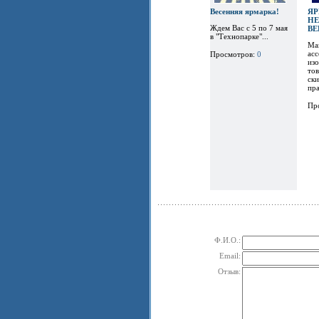
Весенняя ярмарка!
ЯР
Н
Ждем Вас с 5 по 7 мая
В
в "Технопарке"...
Ма
ас
Просмотров:
0
из
то
ски
пра
Пр
Ф.И.О.:
Email:
Отзыв: