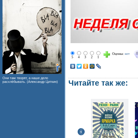
Оценка:
нет
5
4
3
2
1
Они там творят, а наше дело
Читайте так же:
расхлёбывать. (Александр Циткин)