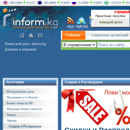
68.1688
0.117
85.4496
0.439
1.2096
0.007
0.2135
0.
События
Справочник организаций
Начни свой день с Inform.kg
Добавить в избранное
Категории
Скидки и Распродажи
Исторические даты
Праздники и События
Бизнес новости КР
Мировые бизнес новости
Акции
Афиша
Скидки и Распродажи