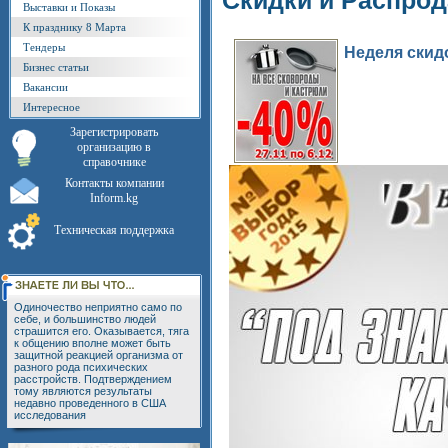
Скидки и Распро
Выставки и Показы
К празднику 8 Марта
Тендеры
Неделя скид
Бизнес статьи
Вакансии
Интересное
Зарегистрировать
организацию в
справочнике
Контакты компании
Inform.kg
Техническая поддержка
Одиночество неприятно само по
себе, и большинство людей
страшится его. Оказывается, тяга
к общению вполне может быть
защитной реакцией организма от
разного рода психических
расстройств. Подтверждением
тому являются результаты
недавно проведенного в США
исследования