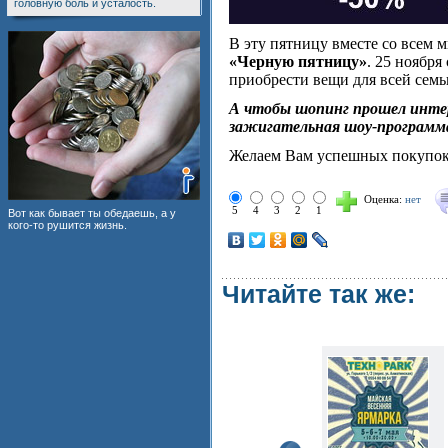
головную боль и усталость.
В эту пятницу вместе со всем 
«Черную пятницу»
. 25 ноября
приобрести вещи для всей семь
А чтобы шопинг прошел интере
зажигательная шоу-программ
Желаем Вам успешных покупок
Оценка:
нет
5
4
3
2
1
Вот как бывает ты обедаешь, а у
кого-то рушится жизнь.
Читайте так же: