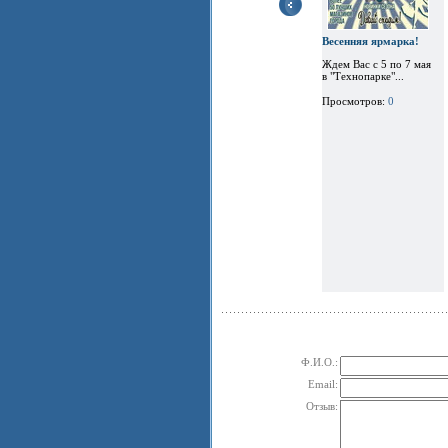
Весенняя ярмарка!
Ждем Вас с 5 по 7 мая
в "Технопарке"...
Просмотров:
0
Ф.И.О.:
Email:
Отзыв: