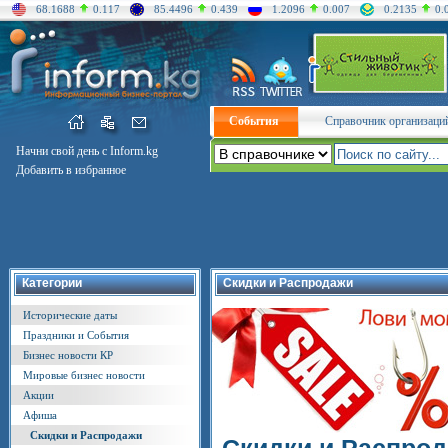
68.1688
0.117
85.4496
0.439
1.2096
0.007
0.2135
0.
События
Справочник организаци
Начни свой день с Inform.kg
Добавить в избранное
Категории
Скидки и Распродажи
Исторические даты
Праздники и События
Бизнес новости КР
Мировые бизнес новости
Акции
Афиша
Скидки и Распродажи