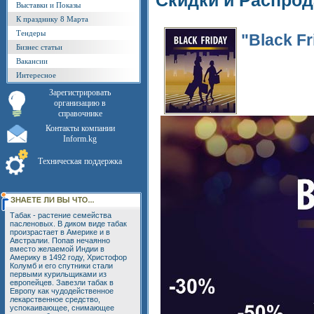
Скидки и Распро
Выставки и Показы
К празднику 8 Марта
Тендеры
"Black Fr
Бизнес статьи
Вакансии
Интересное
Зарегистрировать
организацию в
справочнике
Контакты компании
Inform.kg
Техническая поддержка
Табак - растение семейства
пасленовых. В диком виде табак
произрастает в Америке и в
Австралии. Попав нечаянно
вместо желаемой Индии в
Америку в 1492 году, Христофор
Колумб и его спутники стали
первыми курильщиками из
европейцев. Завезли табак в
Европу как чудодейственное
лекарственное средство,
успокаивающее, снимающее