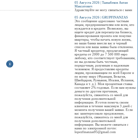
05 Августа 2026 | Тыныбеков Актан
Максатович
Здравствуйте не могу связаться с вами
05 Августа 2026 | GRUPFINANZAS
Это сообщение адресовано частным
лицам, предпринимателям или всем, кто
нуждается в кредите. Возможно, вы
ищете кредит для перезапуска бизнеса,
финансирования проекта или покупки
квартиры, чтобы начать новую жизнь,
но ваши банки внесли вас в черный
список или ваша заявка была отклонена.
Я частный кредитор, предлагающий
кредиты от 2000 до 7 500 000 евро
любому, кто соответствует требованиям,
но вы должны быть честным,
порядочным, разумным и надежным
человеком. Я предоставляю кредиты
людям, проживающим по всей Европе и
РАСПРОДАЖА обуви
Праздничная
Большая Весенняя
В 
по всему миру (Франция, Бельгия,
из Европы !
Ярмарка!
Распродажа в
НО
Швейцария, Румыния, Италия, Испания,
"Эльдорадо"!
Пр
Канада и т. д.). Моя процентная ставка
Только 1 и 2 апреля
Ждем вас 20 и 21 марта
РА
составляет 2% годовых. Если вам нужны
Максимальные
в "Технопарке"...
с 18 по 21 марта, в
"Би
деньги по другим причинам,
СКИДКИ!..
честь весеннего
пожалуйста, свяжитесь со мной для
праздника Нооруз...
Ски
Просмотров:
0
получения дополнительной
бре
Просмотров:
0
информации. Я готов помочь своим
обу
Просмотров:
0
клиентам в течение максимум 3 дней с
момента получения вашей заявки. Если
Про
вас заинтересовало предложение,
пожалуйста, свяжитесь со мной для
получения дополнительной
информации. Вы можете связаться с
нами по электронной почте:
lopezfinanzas95@gmail.com