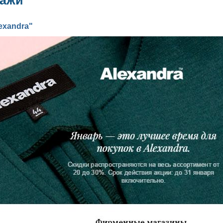
дажи
exandra"