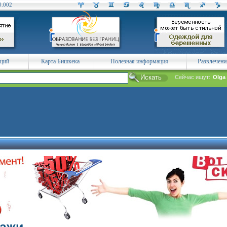
0.002
аций
Карта Бишкека
Полезная информация
Развлечени
Сейчас ищут:
Olga