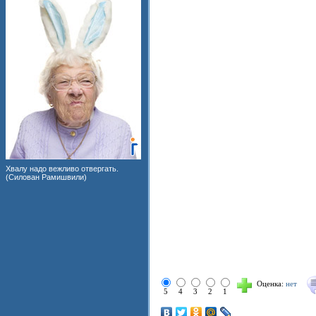
Хвалу надо вежливо отвергать.
(Силован Рамишвили)
Оценка:
нет
5
4
3
2
1