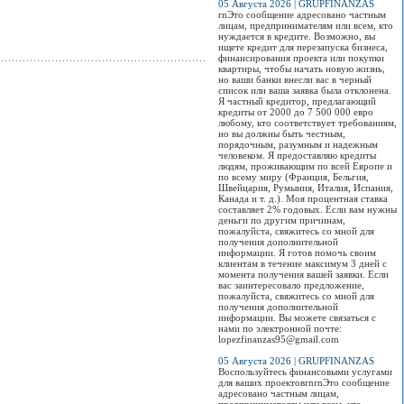
05 Августа 2026 | GRUPFINANZAS
rnЭто сообщение адресовано частным
лицам, предпринимателям или всем, кто
нуждается в кредите. Возможно, вы
ищете кредит для перезапуска бизнеса,
финансирования проекта или покупки
квартиры, чтобы начать новую жизнь,
но ваши банки внесли вас в черный
список или ваша заявка была отклонена.
Я частный кредитор, предлагающий
кредиты от 2000 до 7 500 000 евро
любому, кто соответствует требованиям,
но вы должны быть честным,
порядочным, разумным и надежным
человеком. Я предоставляю кредиты
людям, проживающим по всей Европе и
по всему миру (Франция, Бельгия,
Швейцария, Румыния, Италия, Испания,
Канада и т. д.). Моя процентная ставка
составляет 2% годовых. Если вам нужны
деньги по другим причинам,
пожалуйста, свяжитесь со мной для
получения дополнительной
информации. Я готов помочь своим
клиентам в течение максимум 3 дней с
момента получения вашей заявки. Если
вас заинтересовало предложение,
пожалуйста, свяжитесь со мной для
получения дополнительной
информации. Вы можете связаться с
нами по электронной почте:
lopezfinanzas95@gmail.com
05 Августа 2026 | GRUPFINANZAS
Воспользуйтесь финансовыми услугами
для ваших проектовrnrnЭто сообщение
адресовано частным лицам,