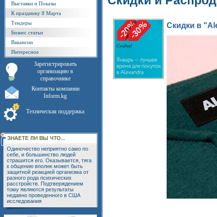
Скидки и Распро
Выставки и Показы
К празднику 8 Марта
Тендеры
Скидки в "Al
Бизнес статьи
Вакансии
Интересное
Зарегистрировать
организацию в
справочнике
Контакты компании
Inform.kg
Техническая поддержка
Одиночество неприятно само по
себе, и большинство людей
страшится его. Оказывается, тяга
к общению вполне может быть
защитной реакцией организма от
разного рода психических
расстройств. Подтверждением
тому являются результаты
недавно проведенного в США
исследования