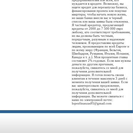
предпринимателям или всем, кто
нуждается в кредите. Возможно, вы
ищете кредит для перезапуска бизнеса,
финансирования проекта или покупки
квартиры, чтобы начать новую жизнь,
но ваши банки внесли вас в черный
список или ваша заявка была отклонена.
Я частный кредитор, предлагающий
кредиты от 2000 до 7 500 000 евро
любому, кто соответствует требованиям,
но вы должны быть честным,
порядочным, разумным и надежным
человеком. Я предоставляю кредиты
людям, проживающим по всей Европе и
по всему миру (Франция, Бельгия,
Швейцария, Румыния, Италия, Испания,
Канада и т. д.). Моя процентная ставка
составляет 2% годовых. Если вам нужны
деньги по другим причинам,
пожалуйста, свяжитесь со мной для
получения дополнительной
информации. Я готов помочь своим
клиентам в течение максимум 3 дней с
момента получения вашей заявки. Если
вас заинтересовало предложение,
пожалуйста, свяжитесь со мной для
получения дополнительной
информации. Вы можете связаться с
нами по электронной почте:
lopezfinanzas95@gmail.com