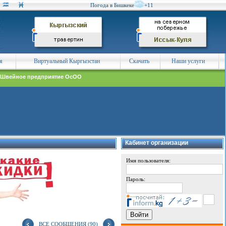
Погода в Бишкеке
+11
я
Виртуальный Кыргызстан
Скачать
Наши услуги
 Швейное предприятие ОсОО
Кабинет организации
Имя пользователя:
Пароль:
ВСЕ СООБЩЕНИЯ (90)