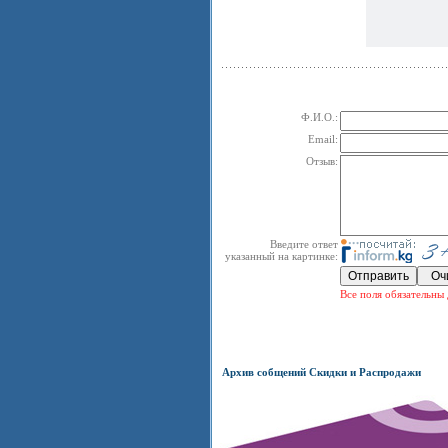
Ф.И.О.:
Email:
Отзыв:
Введите ответ
указанный на картинке:
Все поля обязательны 
Архив собщений Скидки и Распродажи