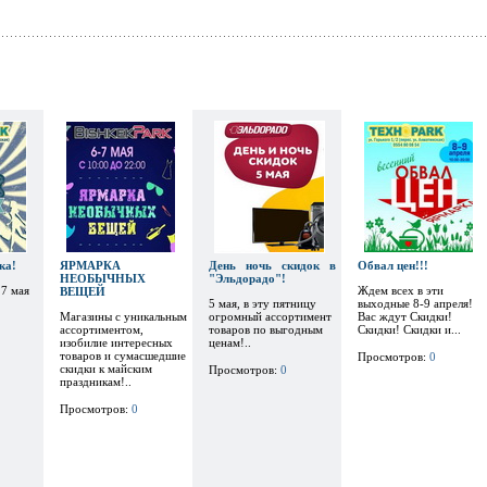
ка!
ЯРМАРКА
День ночь скидок в
Обвал цен!!!
НЕОБЫЧНЫХ
"Эльдорадо"!
 7 мая
Ждем всех в эти
ВЕЩЕЙ
5 мая, в эту пятницу
выходные 8-9 апреля!
Магазины с уникальным
огромный ассортимент
Вас ждут Скидки!
ассортиментом,
товаров по выгодным
Скидки! Скидки и...
изобилие интересных
ценам!..
товаров и сумасшедшие
Просмотров:
0
скидки к майским
Просмотров:
0
праздникам!..
Просмотров:
0