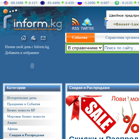
68.1688
0.117
85.4496
0.439
1.2096
0.007
0.2135
События
Справочник организ
Начни свой день с Inform.kg
Добавить в избранное
Категории
Скидки и Распродажи
Исторические даты
Праздники и События
Бизнес новости КР
Мировые бизнес новости
Акции
Афиша
Скидки и Распродажи