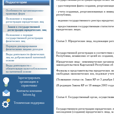
Подкатегории
- удостоверения факта создания, реорганизац
Особенности организационно-
- учета созданных, реорганизованных и ликв
правовых форм
республики;
Положение о порядке
- ведения государственного реестра юридичес
регистрации юридических лиц
- предоставления государственным статистич
Закон о государственной
юридических лицах.
регистрации юридических лиц
Положение о порядке
государственной регистрации
физических лиц
Статья 3. Юридические лица, подлежащие рег
Порядок декларирования
физическими лицами доходов
Государственной регистрации в соответствии
Виды деятельности физических
Республики, независимо от целей их создания
лиц на добровольной патентной
основе
Юридические лица - некоммерческие организа
законодательством Кыргызской Республики об 
Виды деятельности с
обязательным налогообложением
Филиалы и представительства юридических ли
на патентной основе
свободных экономических зон, подлежат учет
Зарегистрировать
(Толкование статьи см. Закон КР от 3 декабря
организацию в
справочнике
(В редакции Закона КР от 18 января 2003 года
Контакты компании
Inform.kg
Статья 4. Государственный орган, осуществл
Техническая поддержка
Государственную регистрацию юридических л
нахождения (создания) юридического лица, за