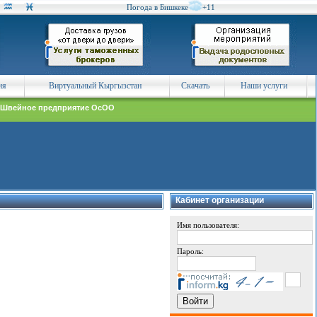
Погода в Бишкеке
+11
ия
Виртуальный Кыргызстан
Скачать
Наши услуги
 Швейное предприятие ОсОО
Кабинет организации
Имя пользователя:
Пароль: