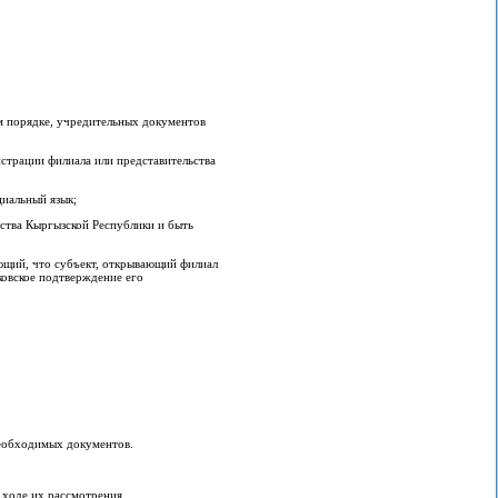
ом порядке, учредительных документов
истрации филиала или представительства
иальный язык;
ьства Кыргызской Республики и быть
яющий, что субъект, открывающий филиал
ковское подтверждение его
необходимых документов.
 ходе их рассмотрения.