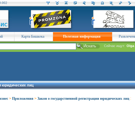
0.002
ий
Карта Бишкека
Полезная информация
Развлечен
Сейчас ищут:
Olga
и юридических лиц
изнес
>
Приложения
>
Закон о государственной регистрации юридических лиц
: