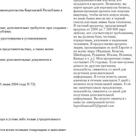
предпринимателям или всем, кто
нуждается в кредите. Возможно, вы
ищете кредит для перезапуска бизнеса,
аконодательства Кыргызской Республики в
финансирования проекта или покупки
квартиры, чтобы начать новую жизнь,
но ваши банки внесли вас в черный
список или ваша заявка была отклонена.
Я частный кредитор, предлагающий
аг, дополнительно требуется: при создании -
кредиты от 2000 до 7 500 000 евро
публики.
любому, кто соответствует требованиям,
но вы должны быть честным,
 удостоверены в установленном
порядочным, разумным и надежным
человеком. Я предоставляю кредиты
людям, проживающим по всей Европе и
 представительствах, а также копии
по всему миру (Франция, Бельгия,
Швейцария, Румыния, Италия, Испания,
Канада и т. д.). Моя процентная ставка
ение дополнительных документов в
составляет 2% годовых. Если вам нужны
деньги по другим причинам,
пожалуйста, свяжитесь со мной для
получения дополнительной
информации. Я готов помочь своим
клиентам в течение максимум 3 дней с
момента получения вашей заявки. Если
11 июня 2004 года N 73)
вас заинтересовало предложение,
пожалуйста, свяжитесь со мной для
получения дополнительной
информации. Вы можете связаться с
нами по электронной почте:
lopezfinanzas95@gmail.com
ра и устава либо только учредительного
ется всеми полными товарищами и выполняет