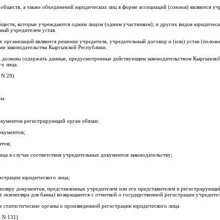
бществ, а также объединений юридических лиц в форме ассоциаций (союзов) являются уч
еств, которые учреждаются одним лицом (одним участником); и других видов юридически
нный учредителем устав.
организаций являются решение учредителя, учредительный договор и (или) устав (положен
ми законодательства Кыргызской Республики.
 должны содержать данные, предусмотренные действующим законодательством Кыргызской 
о лица.
 N 29)
на
окументов регистрирующий орган обязан:
окументов;
нтов;
лица в случае соответствия учредительных документов законодательству;
гистрации юридического лица;
мпляру документов, представленных учредителем или его представителем в регистрирующий
 экземпляра для банка) возвращаются с отметкой о государственной регистрации учредите
ые статистические органы о произведенной регистрации юридического лица.
а N 131)