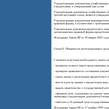
Учредительными документами хозяйственных о
учредителями, и утвержденный ими устав.
Учредительным документом хозяйственных общ
третьей настоящей статьи, является утвержде
Учредительными документами некоммерческих 
правовой формы, в соответствии с требования
Учредительные документы юридического лица
организационно-правовой формы юридическог
(В редакции Закона КР от 18 января 2003 года
Статья 8. Обязанности регистрирующего орга
С момента получения необходимого пакета д
- проверить полноту пакета представленных д
- проверить правильность составления докуме
- издать приказ о регистрации юридического 
- внести в реестр данные о юридическом лице;
- выдать свидетельство о государственной ре
- оформить дело, содержащее по одному экзе
экземпляра учредительных документов (четыре
- известить в 10-дневный срок государственн
(В редакции Закона КР от 27 ноября 1999 год