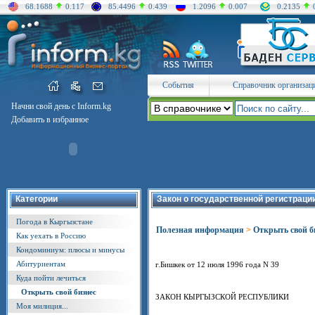
68.1688
0.117
85.4496
0.439
1.2096
0.007
0.2135
События
Справочник организац
Начни свой день с Inform.kg
Добавить в избранное
Категории
Закон о государственной регистраци
Погода в Кыргызстане
Полезная информация
>
Открыть свой б
Как уехать в Россию
Кондоминиум: плюсы и минусы
Абитуриентам
г.Бишкек от 12 июля 1996 года N 39
Куда пойти лечиться
Открыть свой бизнес
ЗАКОН КЫРГЫЗСКОЙ РЕСПУБЛИКИ
Моя милиция...