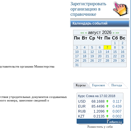
Зарегистрировать
организацию в
справочнике
Календарь событий
август 2026
<<
<
>
>>
Пн
Вт
Ср
Чт
Пн
Сб
Вс
1
2
3
4
5
6
7
8
9
10
11
12
13
14
15
16
17
18
19
20
21
22
23
24
25
26
27
28
29
30
31
дставительств органами Министерства
Курсы
Гороскоп
Погода
Курс Сома на 17.02.2018
етствия учредительных документов создаваемых
ого номера, занесение сведений о
USD
68.1688
0.117
EUR
85.4496
0.439
RUB
1.2096
0.007
KZT
0.2135
0.002
Разместить у себя