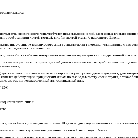
едставительства
вительства юридического лица требуется представление копий, заверенных в установленн
ии с требованиями частей третьей, пятой и шестой статьи 6 настоящего Закона.
льства иностранного юридического лица осуществляется в порядке, установленном для рег
 учетом следующих особенностей:
а должны быть снабжены нотариально заверенным переводом на государственный или офиц
, а также доверенность их руководителей должны соответствовать требованиям законодател
альном языке;
и) должны быть приложены выписка из торгового реестра или другой документ, удостовер
, является действующим юридическим лицом по законодательству своей страны, а также бан
м переводом на государственный или официальный язык.
N 130)
ии юридического лица и
ства
ица должна быть произведена не позднее 10 дней со дня подачи заявления с приложением 
ения всего пакета документов, указанных в статье 6 настоящего Закона.
 течение которого заявитель устраняет недостатки учредительных документов, выявленные в