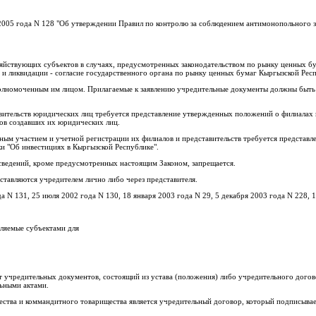
 2005 года N 128 "Об утверждении Правил по контролю за соблюдением антимонопольного з
яйствующих субъектов в случаях, предусмотренных законодательством по рынку ценных бум
 и ликвидации - согласие государственного органа по рынку ценных бумаг Кыргызской Рес
полномоченным им лицом. Прилагаемые к заявлению учредительные документы должны быть
вительств юридических лиц требуется представление утвержденных положений о филиалах и
ов создавших их юридических лиц.
ным участием и учетной регистрации их филиалов и представительств требуется представл
и "Об инвестициях в Кыргызской Республике".
сведений, кроме предусмотренных настоящим Законом, запрещается.
ставляются учредителем лично либо через представителя.
а N 131, 25 июля 2002 года N 130, 18 января 2003 года N 29, 5 декабря 2003 года N 228, 
вляемые субъектами для
 учредительных документов, состоящий из устава (положения) либо учредительного догово
льными актами.
ства и коммандитного товарищества является учредительный договор, который подписыва