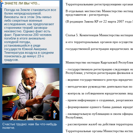
Территориальными регистрирующими органами
Погода на Земле становиться все
В отдельных местностях Министерство юстици
более непредсказуемой.
представителя - регистратора.
Виноваты ли в этом Эль-ниньо
либо секретные военные
(В редакции Закона КР от 22 марта 2007 года 
исследования, как предполагают
сторонники теорий заговора-
неизвестно. Однако факт есть
факт. Практически 200 человек
Статья 5. Компетенция Министерства юстици
погибли в итоге аномально
холодной погоды,
и его территориальных органов при осуществ
установившейся в ряде
государственной регистрации юридических л
государств Южной Америки.
Температура воздуха в среднем
понизилась до минус 23-х
градусов.
Министерство юстиции Кыргызской Республик
- государственную регистрацию следующих ю
Республики; учетную регистрацию филиалов и
- ведение государственного реестра юридичес
- методическое руководство деятельностью п
- контроль за соблюдением юридическими лиц
- прием информации о созданных, реорганизо
- формирование единого банка данных юридич
- ежеквартальную публикацию в своем официа
Республики;
Счастье трудно: нам бы что-нибудь
- рассмотрение жалоб на действия территори
полегче.
Территориальные органы Министерства юстиц