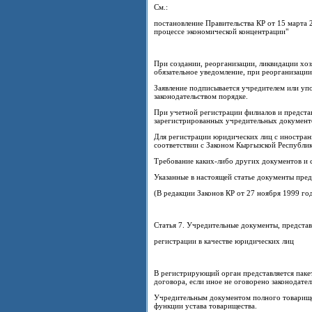
См.:
постановление Правительства КР от 15 марта
процессе экономической концентрации"
При создании, реорганизации, ликвидации хоз
обязательное уведомление, при реорганизации
Заявление подписывается учредителем или у
законодательством порядке.
При учетной регистрации филиалов и предста
зарегистрированных учредительных документ
Для регистрации юридических лиц с иностран
соответствии с Законом Кыргызской Республик
Требование каких-либо других документов и 
Указанные в настоящей статье документы пред
(В редакции Законов КР от 27 ноября 1999 год
Статья 7. Учредительные документы, предста
регистрации в качестве юридических лиц
В регистрирующий орган представляется пакет
договора, если иное не оговорено законодате
Учредительным документом полного товарище
функции устава товарищества.