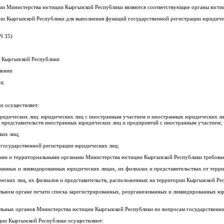
 Министерства юстиции Кыргызской Республики являются соответствующие органы юстиц
и Кыргызской Республики для выполнения функций государственной регистрации юридичес
N 35)
и Кыргызской Республики
лении
иц
и осуществляет:
ридических лиц: юридических лиц с иностранным участием и иностранных юридических ли
 представительств иностранных юридических лиц и предприятий с иностранным участием;
ких лиц;
о государственной регистрации юридических лиц;
ами и территориальными органами Министерства юстиции Кыргызской Республики требован
ванных и ликвидированных юридических лицах, их филиалах и представительствах от терр
еских лиц, их филиалов и представительств, расположенных на территории Кыргызской Ре
льном органе печати списка зарегистрированных, реорганизованных и ликвидированных ю
альных органов Министерства юстиции Кыргызской Республики по вопросам государственн
ии Кыргызской Республики осуществляют: