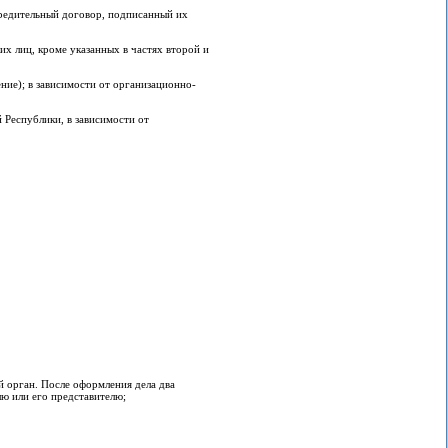
редительный договор, подписанный их
х лиц, кроме указанных в частях второй и
ие); в зависимости от организационно-
Республики, в зависимости от
 орган. После оформления дела два
лю или его представителю;