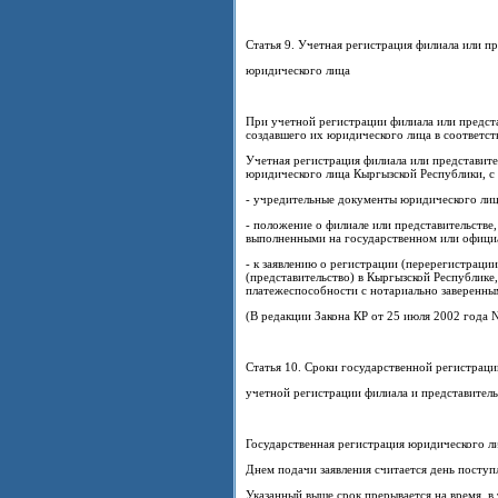
Статья 9. Учетная регистрация филиала или пр
юридического лица
При учетной регистрации филиала или предста
создавшего их юридического лица в соответств
Учетная регистрация филиала или представите
юридического лица Кыргызской Республики, с
- учредительные документы юридического лиц
- положение о филиале или представительстве
выполненными на государственном или офици
- к заявлению о регистрации (перерегистраци
(представительство) в Кыргызской Республике
платежеспособности с нотариально заверенны
(В редакции Закона КР от 25 июля 2002 года 
Статья 10. Сроки государственной регистрац
учетной регистрации филиала и представитель
Государственная регистрация юридического л
Днем подачи заявления считается день поступл
Указанный выше срок прерывается на время, в