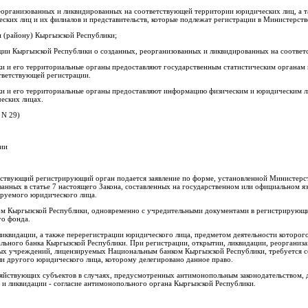
еорганизованных и ликвидированных на соответствующей территории юридических лиц, а 
еских лиц и их филиалов и представительств, которые подлежат регистрации в Министерст
и (району) Кыргызской Республики;
ции Кыргызской Республики о созданных, реорганизованных и ликвидированных на соотве
и и его территориальные органы предоставляют государственным статистическим органам
тветствующей регистрации.
и и его территориальные органы предоставляют информацию физическим и юридическим ли
еских лицах.
 N 29)
ции
тствующий регистрирующий орган подается заявление по форме, установленной Министерс
нных в статье 7 настоящего Закона, составленных на государственном или официальном язы
руемого юридического лица.
ом Кыргызской Республики, одновременно с учредительными документами в регистрирующи
го фонда.
ликвидации, а также перерегистрации юридического лица, предметом деятельности которого 
льного банка Кыргызской Республики. При регистрации, открытии, ликвидации, реорганиз
ых учреждений, лицензируемых Национальным банком Кыргызской Республики, требуется с
ли другого юридического лица, которому делегировано данное право.
зяйствующих субъектов в случаях, предусмотренных антимонопольным законодательством, д
 и ликвидации - согласие антимонопольного органа Кыргызской Республики.