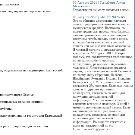
05 Августа 2026 | Тыныбеков Актан
ии на местах.
Максатович
Здравствуйте не могу связаться с вами
ких лиц вправе определить своего
05 Августа 2026 | GRUPFINANZAS
Это сообщение адресовано частным
лицам, предпринимателям или всем, кто
нуждается в кредите. Возможно, вы
ищете кредит для перезапуска бизнеса,
финансирования проекта или покупки
квартиры, чтобы начать новую жизнь,
но ваши банки внесли вас в черный
список или ваша заявка была отклонена.
Я частный кредитор, предлагающий
кредиты от 2000 до 7 500 000 евро
любому, кто соответствует требованиям,
но вы должны быть честным,
порядочным, разумным и надежным
человеком. Я предоставляю кредиты
ц, создаваемых на территории Кыргызской
людям, проживающим по всей Европе и
по всему миру (Франция, Бельгия,
Швейцария, Румыния, Италия, Испания,
Канада и т. д.). Моя процентная ставка
составляет 2% годовых. Если вам нужны
деньги по другим причинам,
пожалуйста, свяжитесь со мной для
ий настоящего Закона;
получения дополнительной
информации. Я готов помочь своим
иториальных органов юстиции;
клиентам в течение максимум 3 дней с
момента получения вашей заявки. Если
спублики;
вас заинтересовало предложение,
пожалуйста, свяжитесь со мной для
ридических лиц на территории Кыргызской
получения дополнительной
информации. Вы можете связаться с
нами по электронной почте:
ой регистрации юридических лиц.
lopezfinanzas95@gmail.com