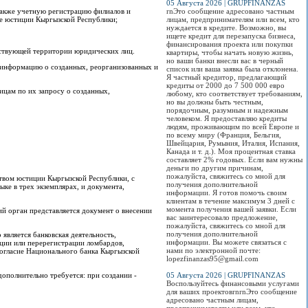
05 Августа 2026 | GRUPFINANZAS
также учетную регистрацию филиалов и
rnЭто сообщение адресовано частным
ве юстиции Кыргызской Республики;
лицам, предпринимателям или всем, кто
нуждается в кредите. Возможно, вы
ищете кредит для перезапуска бизнеса,
финансирования проекта или покупки
тствующей территории юридических лиц.
квартиры, чтобы начать новую жизнь,
но ваши банки внесли вас в черный
 информацию о созданных, реорганизованных и
список или ваша заявка была отклонена.
Я частный кредитор, предлагающий
кредиты от 2000 до 7 500 000 евро
цам по их запросу о созданных,
любому, кто соответствует требованиям,
но вы должны быть честным,
порядочным, разумным и надежным
человеком. Я предоставляю кредиты
людям, проживающим по всей Европе и
по всему миру (Франция, Бельгия,
Швейцария, Румыния, Италия, Испания,
Канада и т. д.). Моя процентная ставка
составляет 2% годовых. Если вам нужны
деньги по другим причинам,
пожалуйста, свяжитесь со мной для
твом юстиции Кыргызской Республики, с
получения дополнительной
ке в трех экземплярах, и документа,
информации. Я готов помочь своим
клиентам в течение максимум 3 дней с
момента получения вашей заявки. Если
й орган представляется документ о внесении
вас заинтересовало предложение,
пожалуйста, свяжитесь со мной для
получения дополнительной
является банковская деятельность,
информации. Вы можете связаться с
ации или перерегистрации ломбардов,
нами по электронной почте:
огласие Национального банка Кыргызской
lopezfinanzas95@gmail.com
ополнительно требуется: при создании -
05 Августа 2026 | GRUPFINANZAS
Воспользуйтесь финансовыми услугами
для ваших проектовrnrnЭто сообщение
адресовано частным лицам,