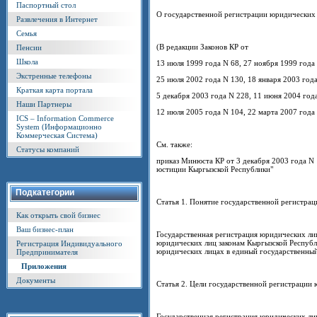
Паспортный стол
О государственной регистрации юридических
Развлечения в Интернет
Семья
(В редакции Законов КР от
Пенсии
Школа
13 июля 1999 года N 68, 27 ноября 1999 года
Экстренные телефоны
25 июля 2002 года N 130, 18 января 2003 года
Краткая карта портала
5 декабря 2003 года N 228, 11 июня 2004 год
Наши Партнеры
12 июля 2005 года N 104, 22 марта 2007 года
ICS – Information Commerce
System (Информационно
Коммерческая Система)
См. также:
Статусы компаний
приказ Минюста КР от 3 декабря 2003 года N
юстиции Кыргызской Республики"
Подкатегории
Статья 1. Понятие государственной регистра
Как открыть свой бизнес
Ваш бизнес-план
Государственная регистрация юридических лиц
юридических лиц законам Кыргызской Республи
Регистрация Индивидуального
юридических лицах в единый государственный
Предпринимателя
Приложения
Документы
Статья 2. Цели государственной регистрации
Государственная регистрация юридических лиц