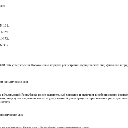
 лиц
 N 131,
 N 29,
а N 73,
 N 35)
 180 "Об утверждении Положения о порядке регистрации юридических лиц, филиалов и пре
ции юридических лиц
 в Кыргызской Республике носит заявительный характер и включает в себя проверку соотв
ки, выдачу им свидетельства о государственной регистрации с присвоением регистрационн
 реестр.
 юридических лиц
 на территории Кыргызской Республики осуществляется в целях: