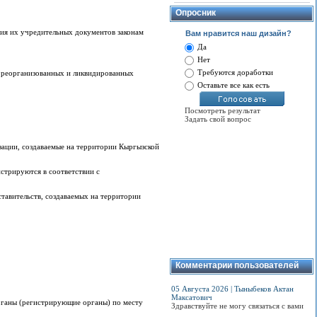
Опросник
вия их учредительных документов законам
Вам нравится наш дизайн?
Да
Нет
Требуются доработки
, реорганизованных и ликвидированных
Оставьте все как есть
Посмотреть результат
Задать свой вопрос
зации, создаваемые на территории Кыргызской
стрируются в соответствии с
тавительств, создаваемых на территории
Комментарии пользователей
05 Августа 2026 | Тыныбеков Актан
Максатович
рганы (регистрирующие органы) по месту
Здравствуйте не могу связаться с вами