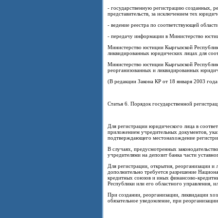
- государственную регистрацию созданных, р
представительств, за исключением тех юридич
- ведение реестра по соответствующей област
- передачу информации в Министерство юсти
Министерство юстиции Кыргызской Республик
ликвидированных юридических лицах для соо
Министерство юстиции Кыргызской Республик
реорганизованных и ликвидированных юридич
(В редакции Закона КР от 18 января 2003 года
Статья 6. Порядок государственной регистра
Для регистрации юридического лица в соотве
приложением учредительных документов, указа
подтверждающего местонахождение регистри
В случаях, предусмотренных законодательств
учредителями на депозит банка части уставно
Для регистрации, открытия, реорганизации и 
дополнительно требуется разрешение Национа
кредитных союзов и иных финансово-кредитн
Республики или его областного управления, и
При создании, реорганизации, ликвидации хо
обязательное уведомление, при реорганизации