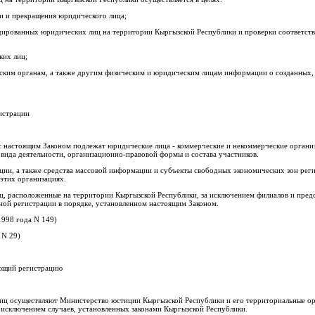
ии и прекращения юридического лица;
идированных юридических лиц на территории Кыргызской Республики и проверки соответст
ких лиц;
еским органам, а также другим физическим и юридическим лицам информации о созданных
истрации
 с настоящим Законом подлежат юридические лица - коммерческие и некоммерческие органи
, вида деятельности, организационно-правовой формы и состава участников.
ции, а также средства массовой информации и субъекты свободных экономических зон реги
этих организациях.
ц, расположенные на территории Кыргызской Республики, за исключением филиалов и предс
ной регистрации в порядке, установленном настоящим Законом.
 1998 года N 149)
 N 29)
яющий регистрацию
иц осуществляют Министерство юстиции Кыргызской Республики и его территориальные о
 исключением случаев, установленных законами Кыргызской Республики.